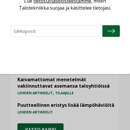
Lue
tietosuojaselosteestamme
, miten
Talotekniikka suojaa ja käsittelee tietojasi.
Jarno Hacklin Cervin yrityskaupasta:
”Asiakkaat hakevat kumppaneita, jotka
yhdistävät useita teknisiä osaamisalueita
saman katon alle”
AJANKOHTAISTA
Sähköistyminen kasvaa voimakkaasti:
”Tulevat kilpailuedut syntyvät, kun
erilliset teknologiat tuodaan yhteen”
,
AJANKOHTAISTA
TILAAJILLE
Kaivamattomat menetelmät
vakiinnuttavat asemansa taloyhtiöissä
,
LEHDEN ARTIKKELIT
TILAAJILLE
Puutteellinen eristys lisää lämpöhäviöitä
LEHDEN ARTIKKELIT
KATSO KAIKKI