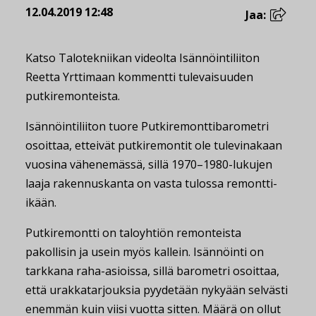
12.04.2019 12:48
Jaa:
Katso Talotekniikan videolta Isännöintiliiton
Reetta Yrttimaan kommentti tulevaisuuden
putkiremonteista.
Isännöintiliiton tuore Putkiremonttibarometri
osoittaa, etteivät putkiremontit ole tulevinakaan
vuosina vähenemässä, sillä 1970–1980-lukujen
laaja rakennuskanta on vasta tulossa remontti-
ikään.
Putkiremontti on taloyhtiön remonteista
pakollisin ja usein myös kallein. Isännöinti on
tarkkana raha-asioissa, sillä barometri osoittaa,
että urakkatarjouksia pyydetään nykyään selvästi
enemmän kuin viisi vuotta sitten. Määrä on ollut