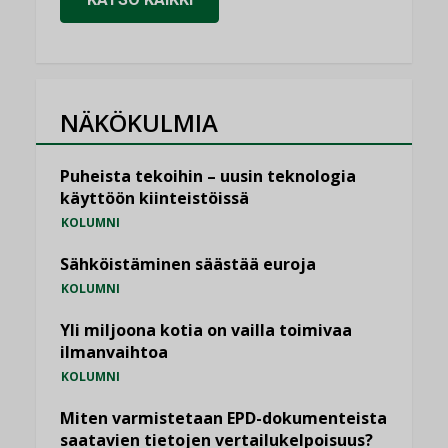
NÄKÖKULMIA
Puheista tekoihin – uusin teknologia
käyttöön kiinteistöissä
KOLUMNI
Sähköistäminen säästää euroja
KOLUMNI
Yli miljoona kotia on vailla toimivaa
ilmanvaihtoa
KOLUMNI
Miten varmistetaan EPD-dokumenteista
saatavien tietojen vertailukelpoisuus?