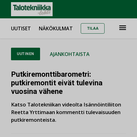
UUTISET
NÄKÖKULMAT
TILAA
AJANKOHTAISTA
UUTINEN
Putkiremonttibarometri:
putkiremontit eivät tulevina
vuosina vähene
Katso Talotekniikan videolta Isännöintiliiton
Reetta Yrttimaan kommentti tulevaisuuden
putkiremonteista.