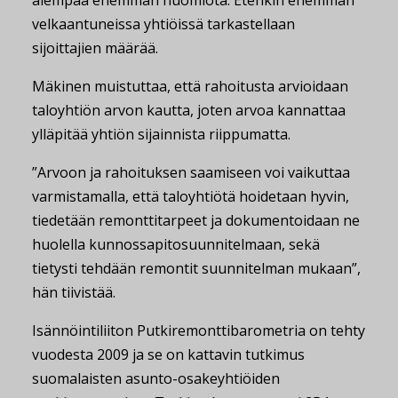
aiempaa enemmän huomiota. Etenkin enemmän
velkaantuneissa yhtiöissä tarkastellaan
sijoittajien määrää.
Mäkinen muistuttaa, että rahoitusta arvioidaan
taloyhtiön arvon kautta, joten arvoa kannattaa
ylläpitää yhtiön sijainnista riippumatta.
”Arvoon ja rahoituksen saamiseen voi vaikuttaa
varmistamalla, että taloyhtiötä hoidetaan hyvin,
tiedetään remonttitarpeet ja dokumentoidaan ne
huolella kunnossapitosuunnitelmaan, sekä
tietysti tehdään remontit suunnitelman mukaan”,
hän tiivistää.
Isännöintiliiton Putkiremonttibarometria on tehty
vuodesta 2009 ja se on kattavin tutkimus
suomalaisten asunto-osakeyhtiöiden