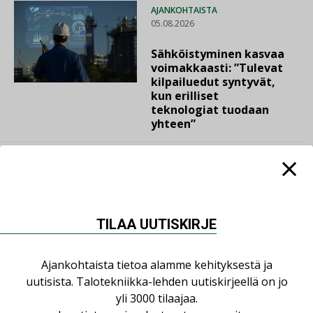
AJANKOHTAISTA
05.08.2026
Sähköistyminen kasvaa
voimakkaasti: ”Tulevat
kilpailuedut syntyvät,
kun erilliset
teknologiat tuodaan
yhteen”
LUETUIMMAT UUTISET
TILAA UUTISKIRJE
Viikko
Kuukausi
Ajankohtaista tietoa alamme kehityksestä ja
uutisista. Talotekniikka-lehden uutiskirjeellä on jo
Datakeskusurakointi on tekniikkalaji
yli 3000 tilaajaa.
LEHDEN ARTIKKELIT