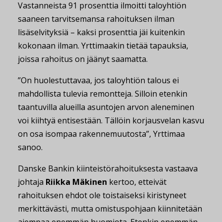
Vastanneista 91 prosenttia ilmoitti taloyhtiön
saaneen tarvitsemansa rahoituksen ilman
lisäselvityksiä – kaksi prosenttia jäi kuitenkin
kokonaan ilman. Yrttimaakin tietää tapauksia,
joissa rahoitus on jäänyt saamatta.
”On huolestuttavaa, jos taloyhtiön talous ei
mahdollista tulevia remontteja. Silloin etenkin
taantuvilla alueilla asuntojen arvon aleneminen
voi kiihtyä entisestään. Tällöin korjausvelan kasvu
on osa isompaa rakennemuutosta”, Yrttimaa
sanoo.
Danske Bankin kiinteistörahoituksesta vastaava
johtaja
Riikka Mäkinen
kertoo, etteivät
rahoituksen ehdot ole toistaiseksi kiristyneet
merkittävästi, mutta omistuspohjaan kiinnitetään