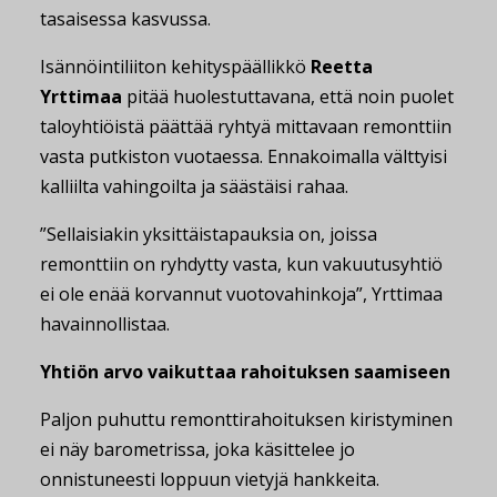
tasaisessa kasvussa.
Isännöintiliiton kehityspäällikkö
Reetta
Yrttimaa
pitää huolestuttavana, että noin puolet
taloyhtiöistä päättää ryhtyä mittavaan remonttiin
vasta putkiston vuotaessa. Ennakoimalla välttyisi
kalliilta vahingoilta ja säästäisi rahaa.
”Sellaisiakin yksittäistapauksia on, joissa
remonttiin on ryhdytty vasta, kun vakuutusyhtiö
ei ole enää korvannut vuotovahinkoja”, Yrttimaa
havainnollistaa.
Yhtiön arvo vaikuttaa rahoituksen saamiseen
Paljon puhuttu remonttirahoituksen kiristyminen
ei näy barometrissa, joka käsittelee jo
onnistuneesti loppuun vietyjä hankkeita.