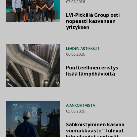
07.08.2026
LVI-Pitkälä Group osti
nopeasti kasvaneen
yrityksen
LEHDEN ARTIKKELIT
06.08.2026
Puutteellinen eristys
lisää lämpöhäviöitä
AJANKOHTAISTA
05.08.2026
Sähköistyminen kasvaa
voimakkaasti: ”Tulevat
kilpailuedut syntyvät,