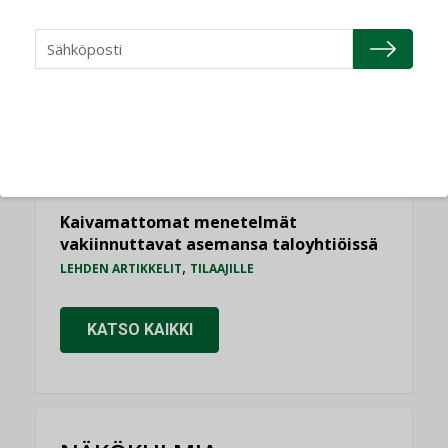
AJANKOHTAISTA
Sähköistyminen kasvaa voimakkaasti:
”Tulevat kilpailuedut syntyvät, kun
erilliset teknologiat tuodaan yhteen”
,
AJANKOHTAISTA
TILAAJILLE
Puutteellinen eristys lisää lämpöhäviöitä
LEHDEN ARTIKKELIT
Kaivamattomat menetelmät
vakiinnuttavat asemansa taloyhtiöissä
,
LEHDEN ARTIKKELIT
TILAAJILLE
KATSO KAIKKI