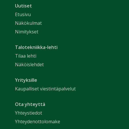
Uutiset
Etusivu
Näkökulmat
Nimitykset
Talotekniikka-lehti
Tilaa lehti
Näköislehdet
Yrityksille
Kaupalliset viestintäpalvelut
Ota yhteyttä
Yhteystiedot
Yhteydenottolomake