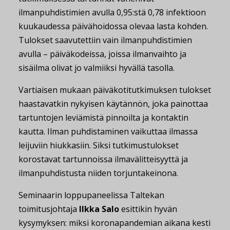
ilmanpuhdistimien avulla 0,95:stä 0,78 infektioon
kuukaudessa päivähoidossa olevaa lasta kohden.
Tulokset saavutettiin vain ilmanpuhdistimien
avulla – päiväkodeissa, joissa ilmanvaihto ja
sisäilma olivat jo valmiiksi hyvällä tasolla.
Vartiaisen mukaan päiväkotitutkimuksen tulokset
haastavatkin nykyisen käytännön, joka painottaa
tartuntojen leviämistä pinnoilta ja kontaktin
kautta. Ilman puhdistaminen vaikuttaa ilmassa
leijuviin hiukkasiin. Siksi tutkimustulokset
korostavat tartunnoissa ilmavälitteisyyttä ja
ilmanpuhdistusta niiden torjuntakeinona.
Seminaarin loppupaneelissa Taltekan
toimitusjohtaja
Ilkka Salo
esittikin hyvän
kysymyksen: miksi koronapandemian aikana kesti