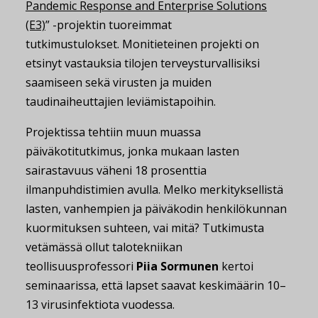
Pandemic Response and Enterprise Solutions
(E3)
” -projektin tuoreimmat
tutkimustulokset.
Monitieteinen projekti on
etsinyt vastauksia tilojen terveysturvallisiksi
saamiseen sekä virusten ja muiden
taudinaiheuttajien leviämistapoihin.
Projektissa tehtiin muun muassa
päiväkotitutkimus, jonka mukaan lasten
sairastavuus väheni 18 prosenttia
ilmanpuhdistimien avulla. Melko merkityksellistä
lasten, vanhempien ja päiväkodin henkilökunnan
kuormituksen suhteen, vai mitä? Tutkimusta
vetämässä ollut talotekniikan
teollisuusprofessori
Piia Sormunen
kertoi
seminaarissa, että lapset saavat keskimäärin 10–
13 virusinfektiota vuodessa.