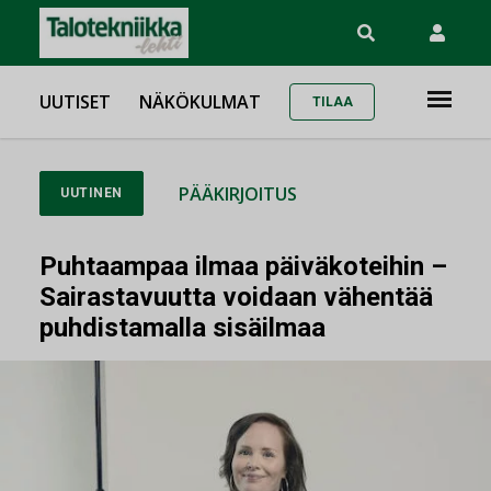
UUTISET
NÄKÖKULMAT
TILAA
PÄÄKIRJOITUS
UUTINEN
Puhtaampaa ilmaa päiväkoteihin –
Sairastavuutta voidaan vähentää
puhdistamalla sisäilmaa