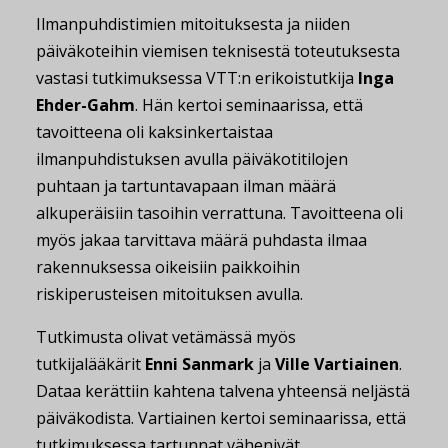
Ilmanpuhdistimien mitoituksesta ja niiden
päiväkoteihin viemisen teknisestä toteutuksesta
vastasi tutkimuksessa VTT:n erikoistutkija
Inga
Ehder-Gahm
. Hän kertoi seminaarissa, että
tavoitteena oli kaksinkertaistaa
ilmanpuhdistuksen avulla päiväkotitilojen
puhtaan ja tartuntavapaan ilman määrä
alkuperäisiin tasoihin verrattuna. Tavoitteena oli
myös jakaa tarvittava määrä puhdasta ilmaa
rakennuksessa oikeisiin paikkoihin
riskiperusteisen mitoituksen avulla.
Tutkimusta olivat vetämässä myös
tutkijalääkärit
Enni Sanmark
ja
Ville Vartiainen
.
Dataa kerättiin kahtena talvena yhteensä neljästä
päiväkodista. Vartiainen kertoi seminaarissa, että
tutkimuksessa tartunnat vähenivät