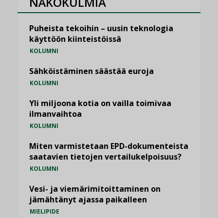
NÄKÖKULMIA
Puheista tekoihin – uusin teknologia
käyttöön kiinteistöissä
KOLUMNI
Sähköistäminen säästää euroja
KOLUMNI
Yli miljoona kotia on vailla toimivaa
ilmanvaihtoa
KOLUMNI
Miten varmistetaan EPD-dokumenteista
saatavien tietojen vertailukelpoisuus?
KOLUMNI
Vesi- ja viemärimitoittaminen on
jämähtänyt ajassa paikalleen
MIELIPIDE