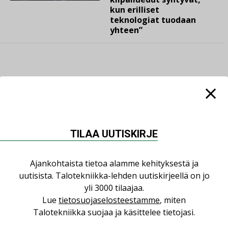
kun erilliset
teknologiat tuodaan
yhteen”
LUETUIMMAT UUTISET
Viikko
Kuukausi
TILAA UUTISKIRJE
Datakeskusurakointi on tekniikkalaji
Ajankohtaista tietoa alamme kehityksestä ja
LEHDEN ARTIKKELIT
uutisista. Talotekniikka-lehden uutiskirjeellä on jo
Jarno Hacklin Cervin yrityskaupasta:
yli 3000 tilaajaa.
”Asiakkaat hakevat kumppaneita, jotka
Lue
tietosuojaselosteestamme
, miten
yhdistävät useita teknisiä osaamisalueita
Talotekniikka suojaa ja käsittelee tietojasi.
saman katon alle”