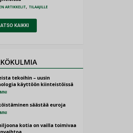
,
EN ARTIKKELIT
TILAAJILLE
KATSO KAIKKI
KÖKULMIA
ista tekoihin – uusin
ologia käyttöön kiinteistöissä
MNI
öistäminen säästää euroja
MNI
miljoona kotia on vailla toimivaa
anvaihtoa