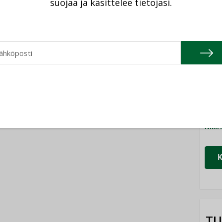
suojaa ja käsittelee tietojasi.
Cons
NIMI
Refa
NIMI
Gra
NIMI
Schn
NIMI
TU