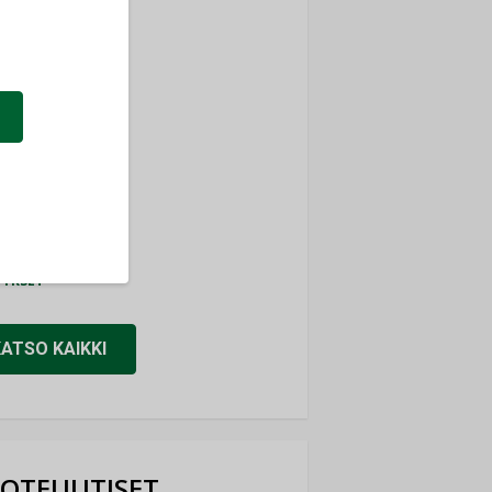
ti
TYKSET
ir
TYKSET
nlund Oy
TYKSET
eider Electric
TYKSET
KATSO KAIKKI
OTEUUTISET