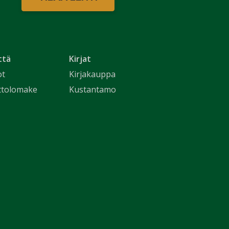
ttä
Kirjat
ot
Kirjakauppa
ttolomake
Kustantamo