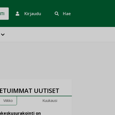
Kirjaudu
Hae
HTI
ETUIMMAT UUTISET
Viikko
Kuukausi
keskusurakointi on