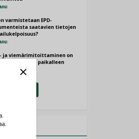
MNI
n varmistetaan EPD-
menteista saatavien tietojen
ailukelpoisuus?
MNI
- ja viemärimitoittaminen on
htänyt ajassa paikalleen
PIDE
KATSO KAIKKI
a.
aa.
MITYKSET
a