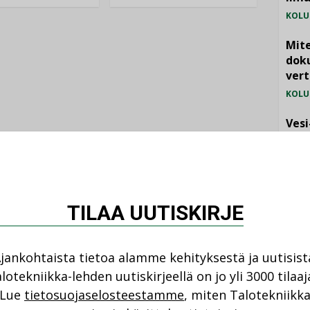
KOLU
Mite
doku
vert
KOLU
Vesi
jämä
MIELI
TILAA UUTISKIRJE
jankohtaista tietoa alamme kehityksestä ja uutisist
lotekniikka-lehden uutiskirjeellä on jo yli 3000 tilaaj
NI
Lue
tietosuojaselosteestamme
, miten Talotekniikk