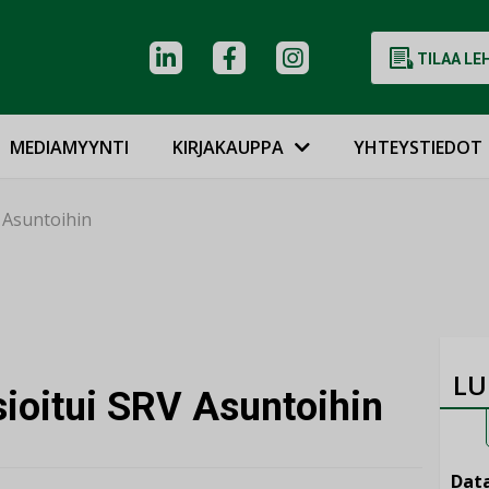
TILAA LE
MEDIAMYYNTI
KIRJAKAUPPA
YHTEYSTIEDOT
V Asuntoihin
LU
sioitui SRV Asuntoihin
Data