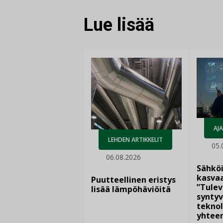
Lue lisää
AJ
LEHDEN ARTIKKELIT
05.
06.08.2026
Sähkö
kasvaa
Puutteellinen eristys
”Tulev
lisää lämpöhäviöitä
syntyv
teknol
yhtee