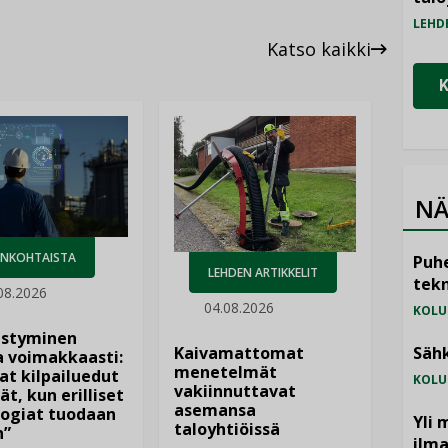
LEHD
Katso kaikki
NÄ
ANKOHTAISTA
Puhe
LEHDEN ARTIKKELIT
tekn
08.2026
04.08.2026
KOLU
istyminen
Kaivamattomat
Sähk
 voimakkaasti:
menetelmät
at kilpailuedut
KOLU
vakiinnuttavat
ät, kun erilliset
asemansa
ogiat tuodaan
Yli 
taloyhtiöissä
n”
ilm