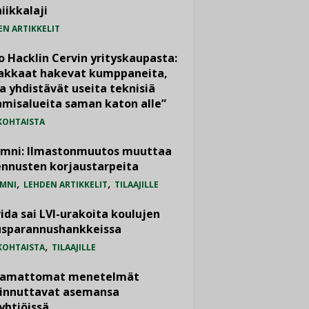
iikkalaji
EN ARTIKKELIT
o Hacklin Cervin yrityskaupasta:
iakkaat hakevat kumppaneita,
a yhdistävät useita teknisiä
misalueita saman katon alle”
KOHTAISTA
umni: Ilmastonmuutos muuttaa
nnusten korjaustarpeita
,
,
MNI
LEHDEN ARTIKKELIT
TILAAJILLE
ida sai LVI-urakoita koulujen
usparannushankkeissa
,
KOHTAISTA
TILAAJILLE
vamattomat menetelmät
iinnuttavat asemansa
yhtiöissä