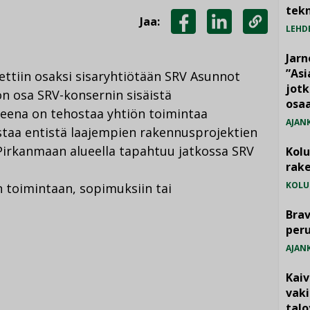
tekn
Jaa:
LEHD
JAA
JAA
KOPIOI
FACEBOOKISSA
LINKEDINISSÄ
LINKKI
Jarn
”As
ettiin osaksi sisaryhtiötään SRV Asunnot
jotk
on osa SRV-konsernin sisäistä
osaa
tteena on tehostaa yhtiön toimintaa
AJAN
staa entistä laajempien rakennusprojektien
 Pirkanmaan alueella tapahtuu jatkossa SRV
Kol
rake
KOLU
en toimintaan, sopimuksiin tai
Brav
per
AJAN
Kai
vak
talo