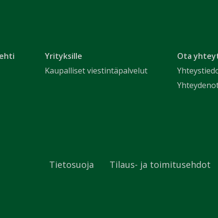
ehti
Yrityksille
Ota yhtey
Kaupalliset viestintäpalvelut
Yhteystied
Yhteydeno
Tietosuoja
Tilaus- ja toimitusehdot