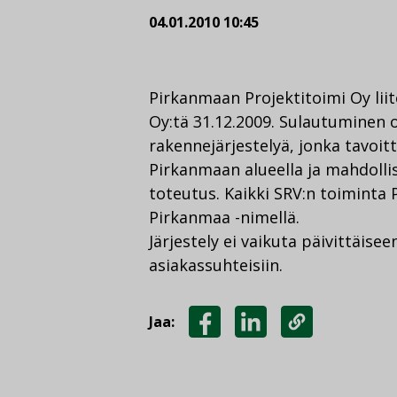
04.01.2010 10:45
Pirkanmaan Projektitoimi Oy liit
Oy:tä 31.12.2009. Sulautuminen 
rakennejärjestelyä, jonka tavoi
Pirkanmaan alueella ja mahdolli
toteutus. Kaikki SRV:n toiminta
Pirkanmaa -nimellä.
Järjestely ei vaikuta päivittäise
asiakassuhteisiin.
Jaa:
JAA
JAA
KOPIOI
FACEBOOKISSA
LINKEDINISSÄ
LINKKI