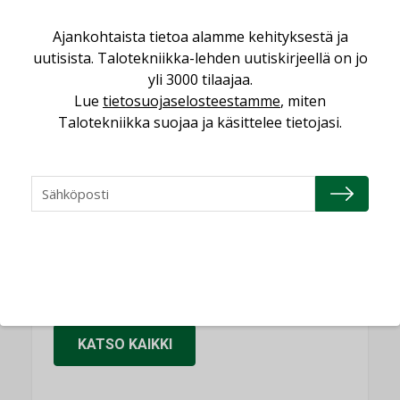
Sähköistäminen säästää euroja
Ajankohtaista tietoa alamme kehityksestä ja
KOLUMNI
uutisista. Talotekniikka-lehden uutiskirjeellä on jo
yli 3000 tilaajaa.
Yli miljoona kotia on vailla toimivaa
Lue
tietosuojaselosteestamme
, miten
ilmanvaihtoa
Talotekniikka suojaa ja käsittelee tietojasi.
KOLUMNI
Miten varmistetaan EPD-dokumenteista
saatavien tietojen vertailukelpoisuus?
KOLUMNI
Vesi- ja viemärimitoittaminen on
jämähtänyt ajassa paikalleen
MIELIPIDE
KATSO KAIKKI