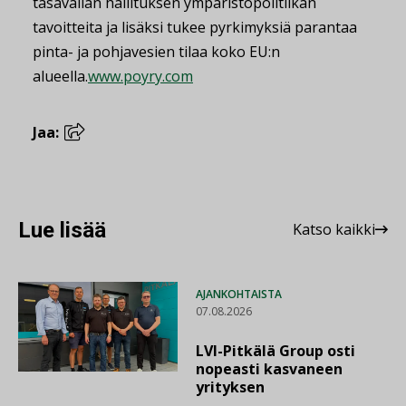
tasavallan hallituksen ympäristöpolitiikan
tavoitteita ja lisäksi tukee pyrkimyksiä parantaa
pinta- ja pohjavesien tilaa koko EU:n
alueella.
www.poyry.com
Jaa:
Lue lisää
Katso kaikki
AJANKOHTAISTA
07.08.2026
LVI-Pitkälä Group osti
nopeasti kasvaneen
yrityksen