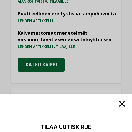
,
AJANKOHTAISTA
TILAAJILLE
Puutteellinen eristys lisää lämpöhäviöitä
LEHDEN ARTIKKELIT
Kaivamattomat menetelmät
vakiinnuttavat asemansa taloyhtiöissä
,
LEHDEN ARTIKKELIT
TILAAJILLE
KATSO KAIKKI
NÄKÖKULMIA
Puheista tekoihin – uusin teknologia
käyttöön kiinteistöissä
TILAA UUTISKIRJE
KOLUMNI