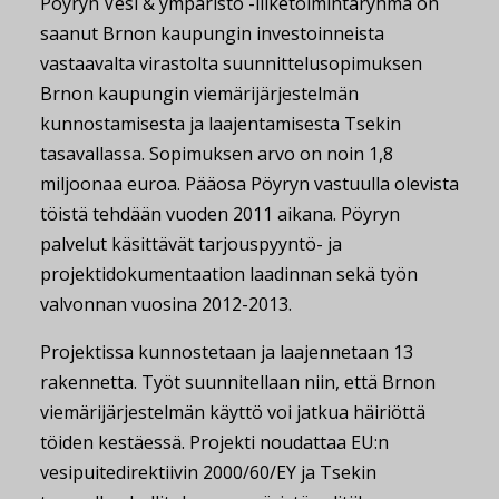
Pöyryn Vesi & ympäristö -liiketoimintaryhmä on
saanut Brnon kaupungin investoinneista
vastaavalta virastolta suunnittelusopimuksen
Brnon kaupungin viemärijärjestelmän
kunnostamisesta ja laajentamisesta Tsekin
tasavallassa. Sopimuksen arvo on noin 1,8
miljoonaa euroa. Pääosa Pöyryn vastuulla olevista
töistä tehdään vuoden 2011 aikana. Pöyryn
palvelut käsittävät tarjouspyyntö- ja
projektidokumentaation laadinnan sekä työn
valvonnan vuosina 2012-2013.
Projektissa kunnostetaan ja laajennetaan 13
rakennetta. Työt suunnitellaan niin, että Brnon
viemärijärjestelmän käyttö voi jatkua häiriöttä
töiden kestäessä. Projekti noudattaa EU:n
vesipuitedirektiivin 2000/60/EY ja Tsekin