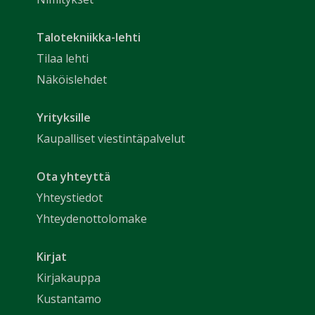
Talotekniikka-lehti
Tilaa lehti
Näköislehdet
Yrityksille
Kaupalliset viestintäpalvelut
Ota yhteyttä
Yhteystiedot
Yhteydenottolomake
Kirjat
Kirjakauppa
Kustantamo