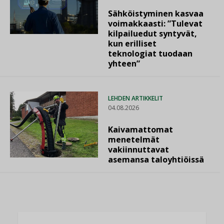
Sähköistyminen kasvaa
voimakkaasti: ”Tulevat
kilpailuedut syntyvät,
kun erilliset
teknologiat tuodaan
yhteen”
LEHDEN ARTIKKELIT
04.08.2026
Kaivamattomat
menetelmät
vakiinnuttavat
asemansa taloyhtiöissä