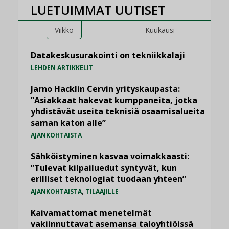
LUETUIMMAT UUTISET
Viikko
Kuukausi
Datakeskusurakointi on tekniikkalaji
LEHDEN ARTIKKELIT
Jarno Hacklin Cervin yrityskaupasta:
”Asiakkaat hakevat kumppaneita, jotka
yhdistävät useita teknisiä osaamisalueita
saman katon alle”
AJANKOHTAISTA
Sähköistyminen kasvaa voimakkaasti:
”Tulevat kilpailuedut syntyvät, kun
erilliset teknologiat tuodaan yhteen”
,
AJANKOHTAISTA
TILAAJILLE
Kaivamattomat menetelmät
vakiinnuttavat asemansa taloyhtiöissä