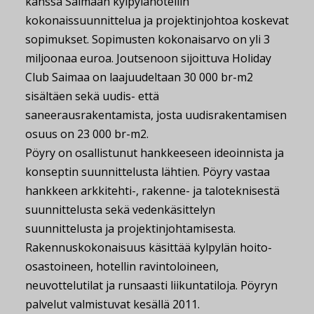
kanssa Saimaan kylpylähotellin
kokonaissuunnittelua ja projektinjohtoa koskevat
sopimukset. Sopimusten kokonaisarvo on yli 3
miljoonaa euroa. Joutsenoon sijoittuva Holiday
Club Saimaa on laajuudeltaan 30 000 br-m2
sisältäen sekä uudis- että
saneerausrakentamista, josta uudisrakentamisen
osuus on 23 000 br-m2.
Pöyry on osallistunut hankkeeseen ideoinnista ja
konseptin suunnittelusta lähtien. Pöyry vastaa
hankkeen arkkitehti-, rakenne- ja taloteknisestä
suunnittelusta sekä vedenkäsittelyn
suunnittelusta ja projektinjohtamisesta.
Rakennuskokonaisuus käsittää kylpylän hoito-
osastoineen, hotellin ravintoloineen,
neuvottelutilat ja runsaasti liikuntatiloja. Pöyryn
palvelut valmistuvat kesällä 2011.