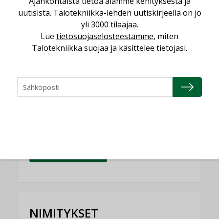
Ajankohtaista tietoa alamme kehityksestä ja
Yli miljoona kotia on vailla toimivaa
uutisista. Talotekniikka-lehden uutiskirjeellä on jo
ilmanvaihtoa
yli 3000 tilaajaa.
KOLUMNI
Lue
tietosuojaselosteestamme
, miten
Talotekniikka suojaa ja käsittelee tietojasi.
Miten varmistetaan EPD-dokumenteista
saatavien tietojen vertailukelpoisuus?
KOLUMNI
Vesi- ja viemärimitoittaminen on
jämähtänyt ajassa paikalleen
MIELIPIDE
KATSO KAIKKI
NIMITYKSET