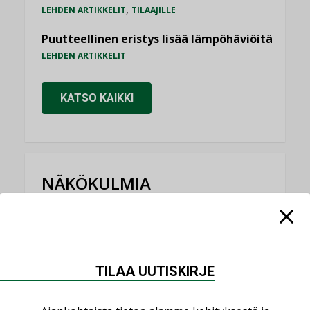
,
LEHDEN ARTIKKELIT
TILAAJILLE
Puutteellinen eristys lisää lämpöhäviöitä
LEHDEN ARTIKKELIT
KATSO KAIKKI
NÄKÖKULMIA
Puheista tekoihin – uusin teknologia
käyttöön kiinteistöissä
KOLUMNI
TILAA UUTISKIRJE
Sähköistäminen säästää euroja
KOLUMNI