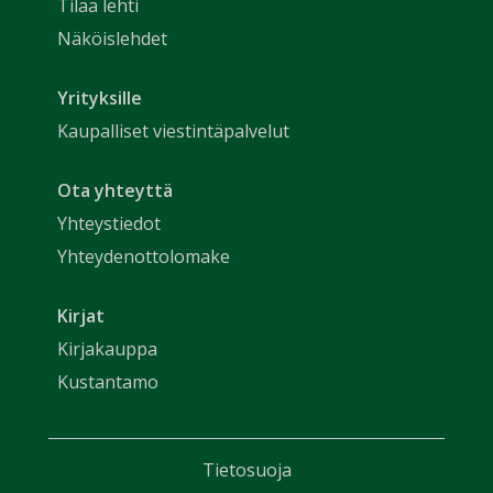
Tilaa lehti
Näköislehdet
Yrityksille
Kaupalliset viestintäpalvelut
Ota yhteyttä
Yhteystiedot
Yhteydenottolomake
Kirjat
Kirjakauppa
Kustantamo
Tietosuoja