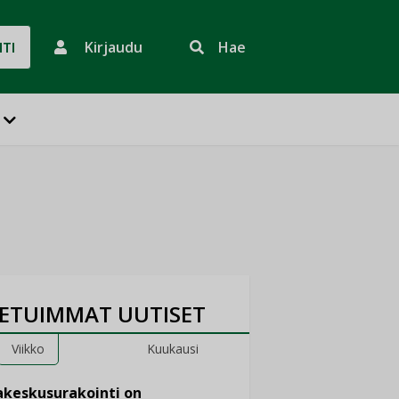
Kirjaudu
Hae
HTI
ETUIMMAT UUTISET
Viikko
Kuukausi
keskusurakointi on