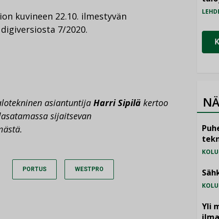
LEHD
sion kuvineen 22.10. ilmestyvän
 digiversiosta 7/2020.
NÄ
talotekninen asiantuntija
Harri Sipilä
kertoo
alasatamassa sijaitsevan
Puhe
mästä.
tekn
KOLU
PORTUS
WESTPRO
Sähk
KOLU
Yli 
ilm