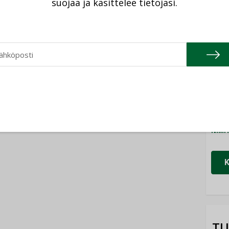
suojaa ja käsittelee tietojasi.
Cons
NIMI
Refa
NIMI
Gra
NIMI
Schn
NIMI
TU