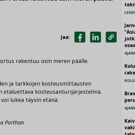
tekn
LEHD
Jarn
”As
Jaa:
jotk
JAA
JAA
KOPIOI
osaa
FACEBOOKISSA
LINKEDINISSÄ
LINKKI
AJAN
ortus rakentuu osin meren päälle.
Kol
rake
KOLU
iden ja tarkkojen kosteusmittausten
n etäluettava kosteusanturijärjestelmä.
Brav
oi lukea täysin etänä.
per
AJAN
Kai
tta Porthan
vak
talo