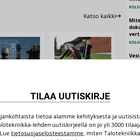
KOLU
Katso kaikki
Mite
doku
vert
KOLU
Vesi
jämä
MIELI
ANKOHTAISTA
LEHDEN ARTIKKELIT
08.2026
TILAA UUTISKIRJE
04.08.2026
istyminen
Kaivamattomat
 voimakkaasti:
jankohtaista tietoa alamme kehityksestä ja uutisist
menetelmät
at kilpailuedut
vakiinnuttavat
ät, kun erilliset
lotekniikka-lehden uutiskirjeellä on jo yli 3000 tilaaj
NI
asemansa
ogiat tuodaan
Lue
tietosuojaselosteestamme
, miten Talotekniikk
taloyhtiöissä
n”