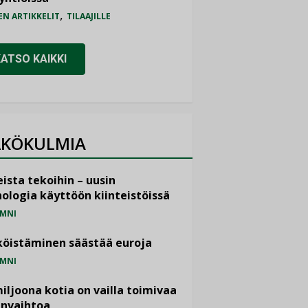
,
EN ARTIKKELIT
TILAAJILLE
KATSO KAIKKI
KÖKULMIA
ista tekoihin – uusin
ologia käyttöön kiinteistöissä
MNI
öistäminen säästää euroja
MNI
miljoona kotia on vailla toimivaa
anvaihtoa