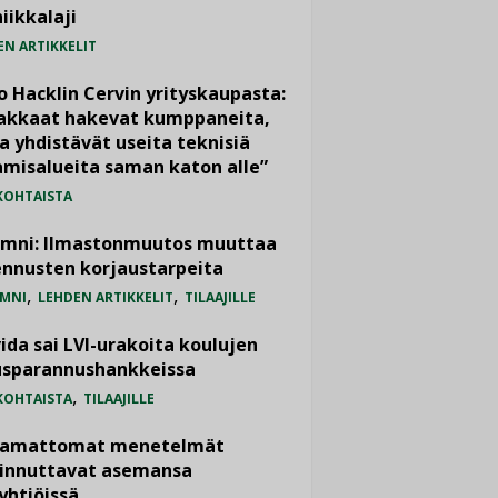
iikkalaji
EN ARTIKKELIT
o Hacklin Cervin yrityskaupasta:
iakkaat hakevat kumppaneita,
a yhdistävät useita teknisiä
misalueita saman katon alle”
KOHTAISTA
umni: Ilmastonmuutos muuttaa
nnusten korjaustarpeita
,
,
MNI
LEHDEN ARTIKKELIT
TILAAJILLE
ida sai LVI-urakoita koulujen
usparannushankkeissa
,
KOHTAISTA
TILAAJILLE
vamattomat menetelmät
iinnuttavat asemansa
yhtiöissä