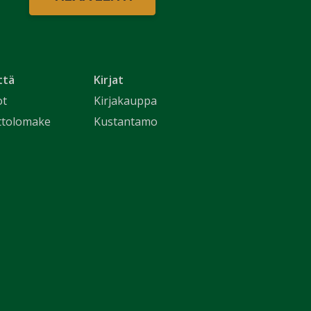
ttä
Kirjat
ot
Kirjakauppa
ttolomake
Kustantamo