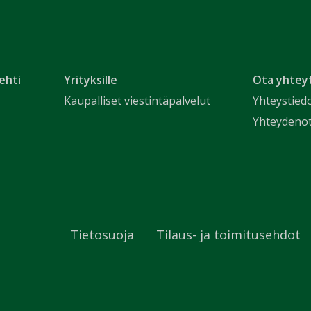
ehti
Yrityksille
Ota yhtey
Kaupalliset viestintäpalvelut
Yhteystied
Yhteydeno
Tietosuoja
Tilaus- ja toimitusehdot