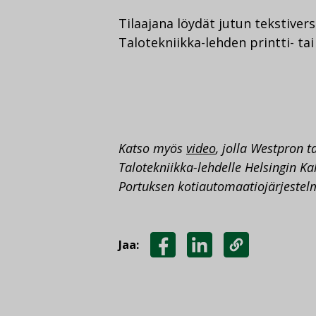
Tilaajana löydät jutun tekstiver
Talotekniikka-lehden printti- tai
Katso myös
video
, jolla Westpron 
Talotekniikka-lehdelle Helsingin K
Portuksen kotiautomaatiojärjestel
Jaa:
JAA
JAA
KOPIOI
FACEBOOKISSA
LINKEDINISSÄ
LINKKI