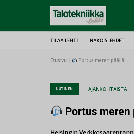
TILAA LEHTI
NÄKÖISLEHDET
Etusivu
|
Portus meren päällä
AJANKOHTAISTA
UUTINEN
Portus meren 
Helsingin Verkkosaarenrann