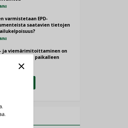
MNI
n varmistetaan EPD-
menteista saatavien tietojen
ailukelpoisuus?
MNI
- ja viemärimitoittaminen on
htänyt ajassa paikalleen
PIDE
KATSO KAIKKI
a.
aa.
MITYKSET
a