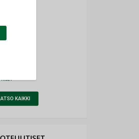
ti
TYKSET
ir
TYKSET
nlund Oy
TYKSET
eider Electric
TYKSET
KATSO KAIKKI
OTEUUTISET