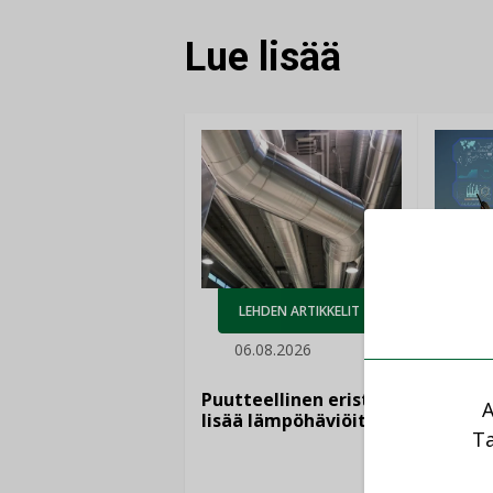
Lue lisää
AJ
LEHDEN ARTIKKELIT
05.
06.08.2026
Sähkö
kasvaa
Puutteellinen eristys
A
”Tulev
lisää lämpöhäviöitä
syntyv
Ta
teknol
yhtee