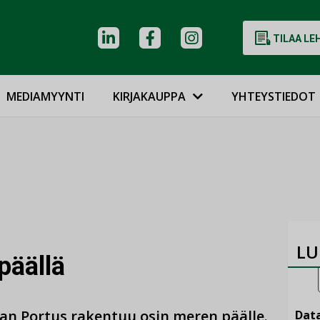
TILAA LE
MEDIAMYYNTI
KIRJAKAUPPA
YHTEYSTIEDOT
LU
päällä
an Portus rakentuu osin meren päälle.
Data