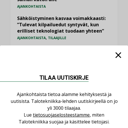
AJANKOHTAISTA
Sähköistyminen kasvaa voimakkaasti:
”Tulevat kilpailuedut syntyvät, kun
erilliset teknologiat tuodaan yhteen”
,
AJANKOHTAISTA
TILAAJILLE
Puutteellinen eristys lisää lämpöhäviöitä
LEHDEN ARTIKKELIT
Kaivamattomat menetelmät
vakiinnuttavat asemansa taloyhtiöissä
TILAA UUTISKIRJE
,
LEHDEN ARTIKKELIT
TILAAJILLE
Ajankohtaista tietoa alamme kehityksestä ja
KATSO KAIKKI
uutisista. Talotekniikka-lehden uutiskirjeellä on jo
yli 3000 tilaajaa.
Lue
tietosuojaselosteestamme
, miten
Talotekniikka suojaa ja käsittelee tietojasi.