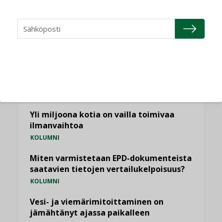
NÄKÖKULMIA
Puheista tekoihin – uusin teknologia
käyttöön kiinteistöissä
KOLUMNI
Sähköistäminen säästää euroja
KOLUMNI
Yli miljoona kotia on vailla toimivaa
ilmanvaihtoa
KOLUMNI
Miten varmistetaan EPD-dokumenteista
saatavien tietojen vertailukelpoisuus?
KOLUMNI
Vesi- ja viemärimitoittaminen on
jämähtänyt ajassa paikalleen