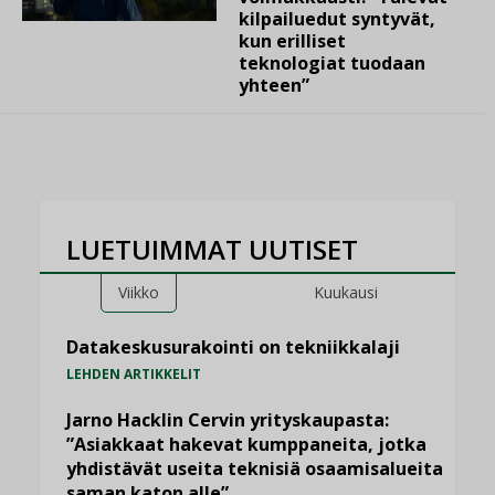
kilpailuedut syntyvät,
kun erilliset
teknologiat tuodaan
yhteen”
LUETUIMMAT UUTISET
Viikko
Kuukausi
Datakeskusurakointi on tekniikkalaji
LEHDEN ARTIKKELIT
Jarno Hacklin Cervin yrityskaupasta:
”Asiakkaat hakevat kumppaneita, jotka
yhdistävät useita teknisiä osaamisalueita
saman katon alle”