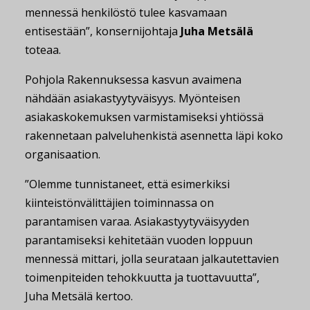
mennessä henkilöstö tulee kasvamaan
entisestään”, konsernijohtaja
Juha Metsälä
toteaa.
Pohjola Rakennuksessa kasvun avaimena
nähdään asiakastyytyväisyys. Myönteisen
asiakaskokemuksen varmistamiseksi yhtiössä
rakennetaan palveluhenkistä asennetta läpi koko
organisaation.
”Olemme tunnistaneet, että esimerkiksi
kiinteistönvälittäjien toiminnassa on
parantamisen varaa. Asiakastyytyväisyyden
parantamiseksi kehitetään vuoden loppuun
mennessä mittari, jolla seurataan jalkautettavien
toimenpiteiden tehokkuutta ja tuottavuutta”,
Juha Metsälä kertoo.