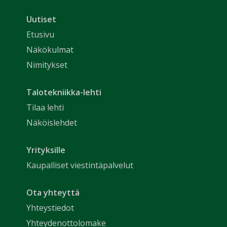
Uutiset
Etusivu
Näkökulmat
Nimitykset
Talotekniikka-lehti
Tilaa lehti
Näköislehdet
Yrityksille
Kaupalliset viestintäpalvelut
Ota yhteyttä
Yhteystiedot
Yhteydenottolomake