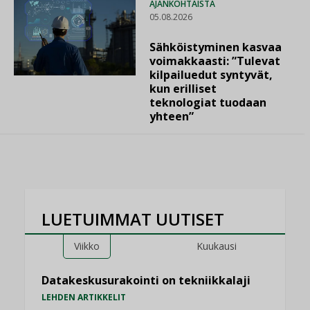
AJANKOHTAISTA
05.08.2026
Sähköistyminen kasvaa
voimakkaasti: ”Tulevat
kilpailuedut syntyvät,
kun erilliset
teknologiat tuodaan
yhteen”
LUETUIMMAT UUTISET
Viikko
Kuukausi
Datakeskusurakointi on tekniikkalaji
LEHDEN ARTIKKELIT