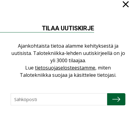
TILAA UUTISKIRJE
NÄKÖKULMIA
Ajankohtaista tietoa alamme kehityksestä ja
Puheista tekoihin – uusin teknologia
uutisista. Talotekniikka-lehden uutiskirjeellä on jo
käyttöön kiinteistöissä
yli 3000 tilaajaa.
KOLUMNI
Lue
tietosuojaselosteestamme
, miten
Talotekniikka suojaa ja käsittelee tietojasi.
Sähköistäminen säästää euroja
KOLUMNI
Yli miljoona kotia on vailla toimivaa
ilmanvaihtoa
KOLUMNI
Miten varmistetaan EPD-dokumenteista
saatavien tietojen vertailukelpoisuus?