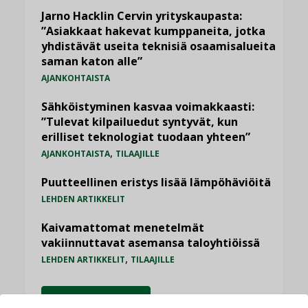
Jarno Hacklin Cervin yrityskaupasta:
”Asiakkaat hakevat kumppaneita, jotka
yhdistävät useita teknisiä osaamisalueita
saman katon alle”
AJANKOHTAISTA
Sähköistyminen kasvaa voimakkaasti:
”Tulevat kilpailuedut syntyvät, kun
erilliset teknologiat tuodaan yhteen”
,
AJANKOHTAISTA
TILAAJILLE
Puutteellinen eristys lisää lämpöhäviöitä
LEHDEN ARTIKKELIT
Kaivamattomat menetelmät
vakiinnuttavat asemansa taloyhtiöissä
,
LEHDEN ARTIKKELIT
TILAAJILLE
KATSO KAIKKI