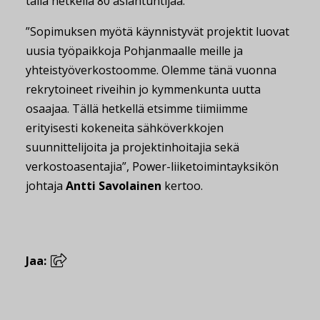
tällä hetkellä 80 asiantuntijaa.
”Sopimuksen myötä käynnistyvät projektit luovat
uusia työpaikkoja Pohjanmaalle meille ja
yhteistyöverkostoomme. Olemme tänä vuonna
rekrytoineet riveihin jo kymmenkunta uutta
osaajaa. Tällä hetkellä etsimme tiimiimme
erityisesti kokeneita sähköverkkojen
suunnittelijoita ja projektinhoitajia sekä
verkostoasentajia”, Power-liiketoimintayksikön
johtaja
Antti Savolainen
kertoo.
Jaa: