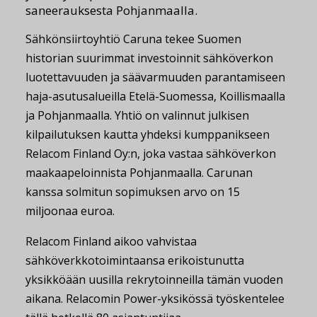
saneerauksesta Pohjanmaalla.
Sähkönsiirtoyhtiö Caruna tekee Suomen
historian suurimmat investoinnit sähköverkon
luotettavuuden ja säävarmuuden parantamiseen
haja-asutusalueilla Etelä-Suomessa, Koillismaalla
ja Pohjanmaalla. Yhtiö on valinnut julkisen
kilpailutuksen kautta yhdeksi kumppanikseen
Relacom Finland Oy:n, joka vastaa sähköverkon
maakaapeloinnista Pohjanmaalla. Carunan
kanssa solmitun sopimuksen arvo on 15
miljoonaa euroa.
Relacom Finland aikoo vahvistaa
sähköverkkotoimintaansa erikoistunutta
yksikköään uusilla rekrytoinneilla tämän vuoden
aikana. Relacomin Power-yksikössä työskentelee