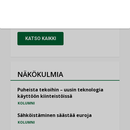
Kaivamattomat menetelmät
vakiinnuttavat asemansa taloyhtiöissä
,
LEHDEN ARTIKKELIT
TILAAJILLE
KATSO KAIKKI
NÄKÖKULMIA
Puheista tekoihin – uusin teknologia
käyttöön kiinteistöissä
KOLUMNI
Sähköistäminen säästää euroja
KOLUMNI