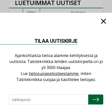
LUETUIMMAT UUTISET
Viikko
Kuukausi
Datakeskusurakointi on tekniikkalaji
LEHDEN ARTIKKELIT
TILAA UUTISKIRJE
Kolumni: Ilmastonmuutos muuttaa
rakennusten korjaustarpeita
,
,
KOLUMNI
LEHDEN ARTIKKELIT
TILAAJILLE
Ajankohtaista tietoa alamme kehityksestä ja
uutisista. Talotekniikka-lehden uutiskirjeellä on jo
Bravida sai LVI-urakoita koulujen
yli 3000 tilaajaa.
perusparannushankkeissa
Lue
tietosuojaselosteestamme
, miten
,
AJANKOHTAISTA
TILAAJILLE
Talotekniikka suojaa ja käsittelee tietojasi.
Jarno Hacklin Cervin yrityskaupasta:
”Asiakkaat hakevat kumppaneita, jotka
yhdistävät useita teknisiä osaamisalueita
saman katon alle”
AJANKOHTAISTA