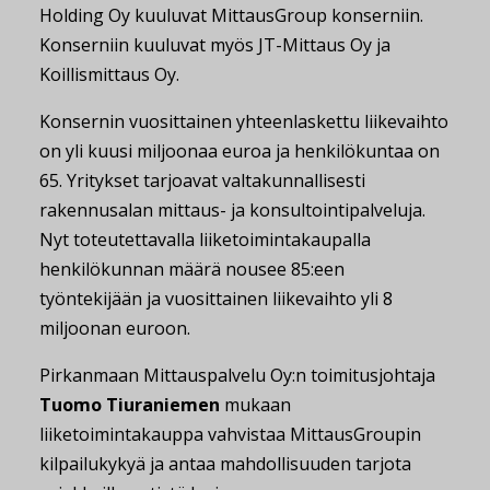
Holding Oy kuuluvat MittausGroup konserniin.
Konserniin kuuluvat myös JT-Mittaus Oy ja
Koillismittaus Oy.
Konsernin vuosittainen yhteenlaskettu liikevaihto
on yli kuusi miljoonaa euroa ja henkilökuntaa on
65. Yritykset tarjoavat valtakunnallisesti
rakennusalan mittaus- ja konsultointipalveluja.
Nyt toteutettavalla liiketoimintakaupalla
henkilökunnan määrä nousee 85:een
työntekijään ja vuosittainen liikevaihto yli 8
miljoonan euroon.
Pirkanmaan Mittauspalvelu Oy:n toimitusjohtaja
Tuomo Tiuraniemen
mukaan
liiketoimintakauppa vahvistaa MittausGroupin
kilpailukykyä ja antaa mahdollisuuden tarjota