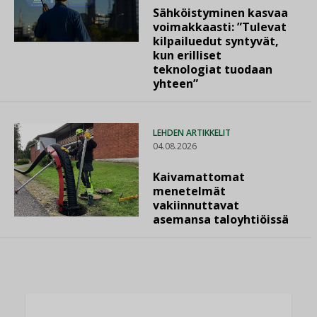
Sähköistyminen kasvaa
voimakkaasti: ”Tulevat
kilpailuedut syntyvät,
kun erilliset
teknologiat tuodaan
yhteen”
LEHDEN ARTIKKELIT
04.08.2026
Kaivamattomat
menetelmät
vakiinnuttavat
asemansa taloyhtiöissä