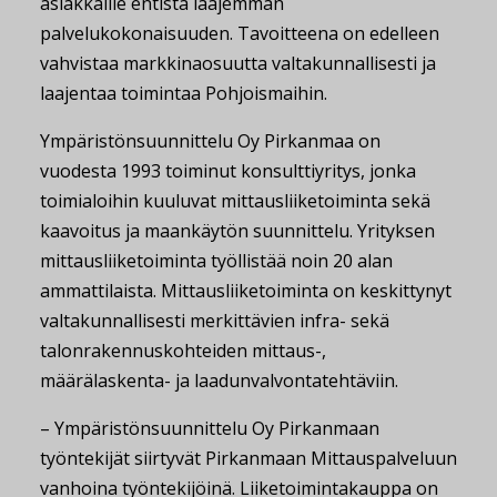
asiakkaille entistä laajemman
palvelukokonaisuuden. Tavoitteena on edelleen
vahvistaa markkinaosuutta valtakunnallisesti ja
laajentaa toimintaa Pohjoismaihin.
Ympäristönsuunnittelu Oy Pirkanmaa on
vuodesta 1993 toiminut konsulttiyritys, jonka
toimialoihin kuuluvat mittausliiketoiminta sekä
kaavoitus ja maankäytön suunnittelu. Yrityksen
mittausliiketoiminta työllistää noin 20 alan
ammattilaista. Mittausliiketoiminta on keskittynyt
valtakunnallisesti merkittävien infra- sekä
talonrakennuskohteiden mittaus-,
määrälaskenta- ja laadunvalvontatehtäviin.
– Ympäristönsuunnittelu Oy Pirkanmaan
työntekijät siirtyvät Pirkanmaan Mittauspalveluun
vanhoina työntekijöinä. Liiketoimintakauppa on