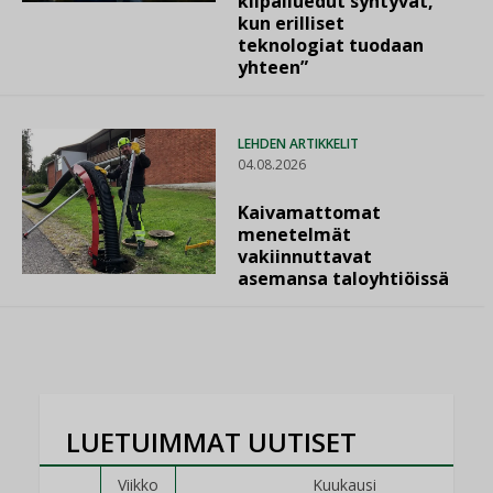
kilpailuedut syntyvät,
kun erilliset
teknologiat tuodaan
yhteen”
LEHDEN ARTIKKELIT
04.08.2026
Kaivamattomat
menetelmät
vakiinnuttavat
asemansa taloyhtiöissä
LUETUIMMAT UUTISET
Viikko
Kuukausi