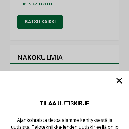
LEHDEN ARTIKKELIT
KATSO KAIKKI
NÄKÖKULMIA
Puheista tekoihin – uusin teknologia
käyttöön kiinteistöissä
KOLUMNI
Sähköistäminen säästää euroja
TILAA UUTISKIRJE
KOLUMNI
Yli miljoona kotia on vailla toimivaa
Ajankohtaista tietoa alamme kehityksestä ja
ilmanvaihtoa
uutisista. Talotekniikka-lehden uutiskirjeellä on jo