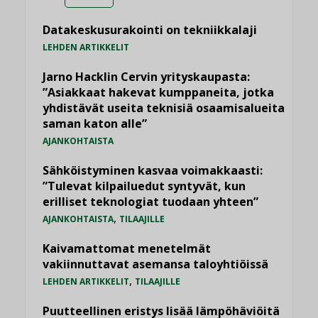
Datakeskusurakointi on tekniikkalaji
LEHDEN ARTIKKELIT
Jarno Hacklin Cervin yrityskaupasta:
”Asiakkaat hakevat kumppaneita, jotka
yhdistävät useita teknisiä osaamisalueita
saman katon alle”
AJANKOHTAISTA
Sähköistyminen kasvaa voimakkaasti:
”Tulevat kilpailuedut syntyvät, kun
erilliset teknologiat tuodaan yhteen”
,
AJANKOHTAISTA
TILAAJILLE
Kaivamattomat menetelmät
vakiinnuttavat asemansa taloyhtiöissä
,
LEHDEN ARTIKKELIT
TILAAJILLE
Puutteellinen eristys lisää lämpöhäviöitä