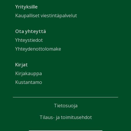
Yrityksille
Kaupalliset viestintäpalvelut
Ota yhteyttä
Yhteystiedot
Yhteydenottolomake
Kirjat
Kirjakauppa
Kustantamo
Tietosuoja
Tilaus- ja toimitusehdot