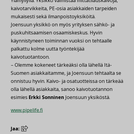
Ylämyllyllä. Yksikkö valmistaa mittatilauskaivoja,
kaivotarvikkeita, PE-osia asiakkaiden tarpeiden
mukaisesti sekä ilmanpoistoyksiköitä.
Joensuun yksikkö on myös yrityksen sähkö- ja
puskuhitsaamisen osaamiskeskus. Hyvin
käynnistyneen toiminnan vuoksi on tehtaalle
palkattu kolme uutta työntekijää
kaivotuotantoon.
– Olemme kokeneet tärkeäksi olla lähellä Itä-
Suomen asiakkaitamme, ja Joensuun tehtaalta se
onnistuu hyvin. Kaivo- ja osatuotteissa on tärkeää
olla lähellä asiakkaita, sanoo kaivotuotannon
esimies
Erkki Sonninen
Joensuun yksiköstä.
www.pipelife.fi
Jaa: