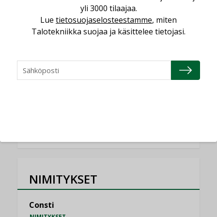
KOLUMNI
yli 3000 tilaajaa.
Lue
tietosuojaselosteestamme
, miten
Miten varmistetaan EPD-dokumenteista
Talotekniikka suojaa ja käsittelee tietojasi.
saatavien tietojen vertailukelpoisuus?
KOLUMNI
Vesi- ja viemärimitoittaminen on
jämähtänyt ajassa paikalleen
MIELIPIDE
KATSO KAIKKI
NIMITYKSET
Consti
NIMITYKSET