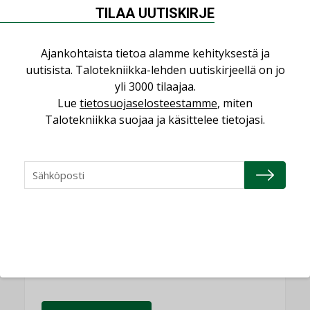
TILAA UUTISKIRJE
Puheista tekoihin – uusin teknologia
käyttöön kiinteistöissä
KOLUMNI
Ajankohtaista tietoa alamme kehityksestä ja
uutisista. Talotekniikka-lehden uutiskirjeellä on jo
Sähköistäminen säästää euroja
yli 3000 tilaajaa.
KOLUMNI
Lue
tietosuojaselosteestamme
, miten
Talotekniikka suojaa ja käsittelee tietojasi.
Yli miljoona kotia on vailla toimivaa
ilmanvaihtoa
KOLUMNI
Miten varmistetaan EPD-dokumenteista
saatavien tietojen vertailukelpoisuus?
KOLUMNI
Vesi- ja viemärimitoittaminen on
jämähtänyt ajassa paikalleen
MIELIPIDE