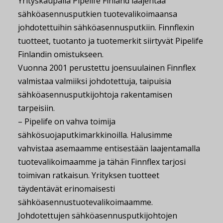
Yrityskaupalla Pipelife Finland laajentaa
sähköasennusputkien tuotevalikoimaansa
johdotettuihin sähköasennusputkiin. Finnflexin
tuotteet, tuotanto ja tuotemerkit siirtyvät Pipelife
Finlandin omistukseen.
Vuonna 2001 perustettu joensuulainen Finnflex
valmistaa valmiiksi johdotettuja, taipuisia
sähköasennusputkijohtoja rakentamisen
tarpeisiin.
– Pipelife on vahva toimija
sähkösuojaputkimarkkinoilla. Halusimme
vahvistaa asemaamme entisestään laajentamalla
tuotevalikoimaamme ja tähän Finnflex tarjosi
toimivan ratkaisun. Yrityksen tuotteet
täydentävät erinomaisesti
sähköasennustuotevalikoimaamme.
Johdotettujen sähköasennusputkijohtojen