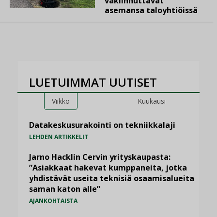
vakiinnuttavat
asemansa taloyhtiöissä
LUETUIMMAT UUTISET
Viikko
Kuukausi
Datakeskusurakointi on tekniikkalaji
LEHDEN ARTIKKELIT
Jarno Hacklin Cervin yrityskaupasta:
”Asiakkaat hakevat kumppaneita, jotka
yhdistävät useita teknisiä osaamisalueita
saman katon alle”
AJANKOHTAISTA