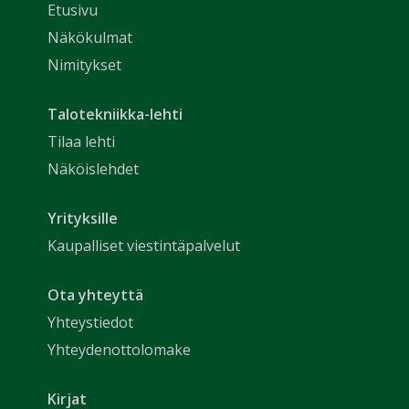
Etusivu
Näkökulmat
Nimitykset
Talotekniikka-lehti
Tilaa lehti
Näköislehdet
Yrityksille
Kaupalliset viestintäpalvelut
Ota yhteyttä
Yhteystiedot
Yhteydenottolomake
Kirjat