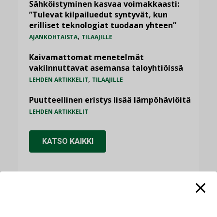
Sähköistyminen kasvaa voimakkaasti:
”Tulevat kilpailuedut syntyvät, kun
erilliset teknologiat tuodaan yhteen”
,
AJANKOHTAISTA
TILAAJILLE
Kaivamattomat menetelmät
vakiinnuttavat asemansa taloyhtiöissä
,
LEHDEN ARTIKKELIT
TILAAJILLE
Puutteellinen eristys lisää lämpöhäviöitä
LEHDEN ARTIKKELIT
KATSO KAIKKI
NÄKÖKULMIA