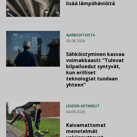
lisää lämpöhäviöitä
AJANKOHTAISTA
05.08.2026
Sähköistyminen kasvaa
voimakkaasti: ”Tulevat
kilpailuedut syntyvät,
kun erilliset
teknologiat tuodaan
yhteen”
LEHDEN ARTIKKELIT
04.08.2026
Kaivamattomat
menetelmät