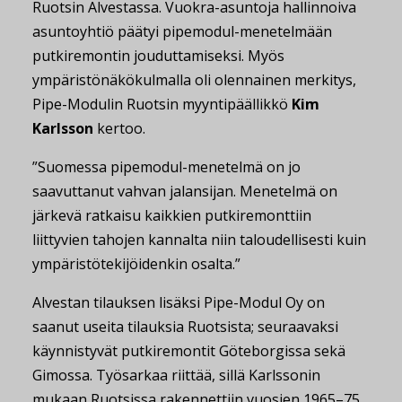
Ruotsin Alvestassa. Vuokra-asuntoja hallinnoiva
asuntoyhtiö päätyi pipemodul-menetelmään
putkiremontin jouduttamiseksi. Myös
ympäristönäkökulmalla oli olennainen merkitys,
Pipe-Modulin Ruotsin myyntipäällikkö
Kim
Karlsson
kertoo.
”Suomessa pipemodul-menetelmä on jo
saavuttanut vahvan jalansijan. Menetelmä on
järkevä ratkaisu kaikkien putkiremonttiin
liittyvien tahojen kannalta niin taloudellisesti kuin
ympäristötekijöidenkin osalta.”
Alvestan tilauksen lisäksi Pipe-Modul Oy on
saanut useita tilauksia Ruotsista; seuraavaksi
käynnistyvät putkiremontit Göteborgissa sekä
Gimossa. Työsarkaa riittää, sillä Karlssonin
mukaan Ruotsissa rakennettiin vuosien 1965–75