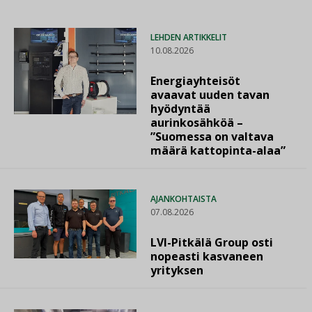
LEHDEN ARTIKKELIT
10.08.2026
Energiayhteisöt
avaavat uuden tavan
hyödyntää
aurinkosähköä –
”Suomessa on valtava
määrä kattopinta-alaa”
AJANKOHTAISTA
07.08.2026
LVI-Pitkälä Group osti
nopeasti kasvaneen
yrityksen