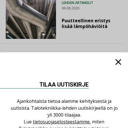
LEHDEN ARTIKKELIT
06.08.2026
Puutteellinen eristys
lisää lämpöhäviöitä
LUETUIMMAT UUTISET
TILAA UUTISKIRJE
Viikko
Kuukausi
Ajankohtaista tietoa alamme kehityksestä ja
Datakeskusurakointi on tekniikkalaji
uutisista. Talotekniikka-lehden uutiskirjeellä on jo
LEHDEN ARTIKKELIT
yli 3000 tilaajaa.
Lue
tietosuojaselosteestamme
, miten
Jarno Hacklin Cervin yrityskaupasta: