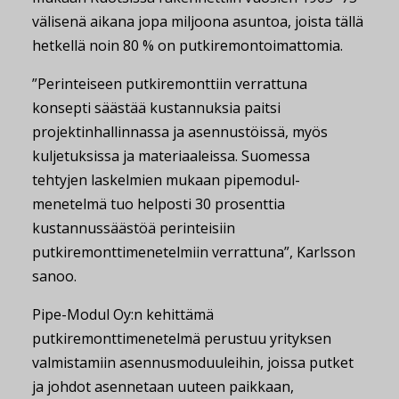
välisenä aikana jopa miljoona asuntoa, joista tällä
hetkellä noin 80 % on putkiremontoimattomia.
”Perinteiseen putkiremonttiin verrattuna
konsepti säästää kustannuksia paitsi
projektinhallinnassa ja asennustöissä, myös
kuljetuksissa ja materiaaleissa. Suomessa
tehtyjen laskelmien mukaan pipemodul-
menetelmä tuo helposti 30 prosenttia
kustannussäästöä perinteisiin
putkiremonttimenetelmiin verrattuna”, Karlsson
sanoo.
Pipe-Modul Oy:n kehittämä
putkiremonttimenetelmä perustuu yrityksen
valmistamiin asennusmoduuleihin, joissa putket
ja johdot asennetaan uuteen paikkaan,