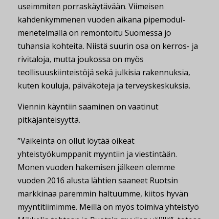
useimmiten porraskäytävään. Viimeisen
kahdenkymmenen vuoden aikana pipemodul-
menetelmällä on remontoitu Suomessa jo
tuhansia kohteita. Niistä suurin osa on kerros- ja
rivitaloja, mutta joukossa on myös
teollisuuskiinteistöjä sekä julkisia rakennuksia,
kuten kouluja, päiväkoteja ja terveyskeskuksia.
Viennin käyntiin saaminen on vaatinut
pitkäjänteisyyttä.
”Vaikeinta on ollut löytää oikeat
yhteistyökumppanit myyntiin ja viestintään.
Monen vuoden hakemisen jälkeen olemme
vuoden 2016 alusta lähtien saaneet Ruotsin
markkinaa paremmin haltuumme, kiitos hyvän
myyntitiimimme. Meillä on myös toimiva yhteistyö