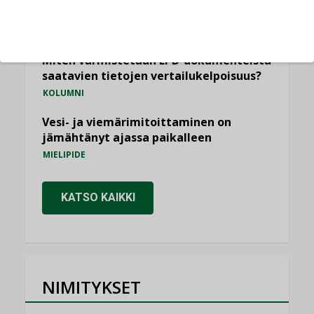
ilmanvaihtoa
KOLUMNI
Miten varmistetaan EPD-dokumenteista
saatavien tietojen vertailukelpoisuus?
KOLUMNI
Vesi- ja viemärimitoittaminen on
jämähtänyt ajassa paikalleen
MIELIPIDE
KATSO KAIKKI
NIMITYKSET