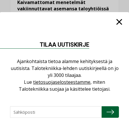
Kaivamattomat menetelmät
vakiinnuttavat asemansa taloyhtiöissä
,
LEHDEN ARTIKKELIT
TILAAJILLE
KATSO KAIKKI
TILAA UUTISKIRJE
Ajankohtaista tietoa alamme kehityksestä ja
NÄKÖKULMIA
uutisista. Talotekniikka-lehden uutiskirjeellä on jo
yli 3000 tilaajaa.
Lue
tietosuojaselosteestamme
, miten
Puheista tekoihin – uusin teknologia
Talotekniikka suojaa ja käsittelee tietojasi.
käyttöön kiinteistöissä
KOLUMNI
Sähköistäminen säästää euroja
KOLUMNI
Yli miljoona kotia on vailla toimivaa