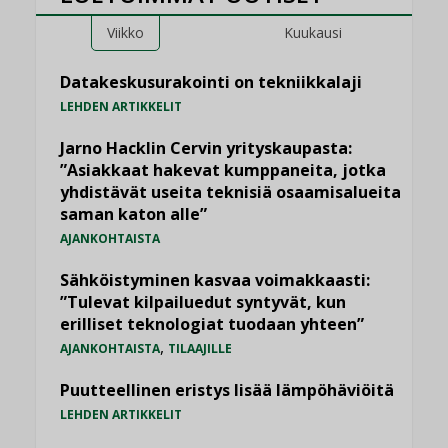
Viikko
Kuukausi
Datakeskusurakointi on tekniikkalaji
LEHDEN ARTIKKELIT
Jarno Hacklin Cervin yrityskaupasta:
”Asiakkaat hakevat kumppaneita, jotka
yhdistävät useita teknisiä osaamisalueita
saman katon alle”
AJANKOHTAISTA
Sähköistyminen kasvaa voimakkaasti:
”Tulevat kilpailuedut syntyvät, kun
erilliset teknologiat tuodaan yhteen”
,
AJANKOHTAISTA
TILAAJILLE
Puutteellinen eristys lisää lämpöhäviöitä
LEHDEN ARTIKKELIT