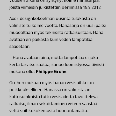
Vuosien aikana on syntynyt kolme hanasarjaa,
joista viimeisin julkistettiin Berliinissä 18.9.2012.
Axor-designkokoelman uusinta tulokasta on
valmisteltu kolme vuotta. Hanasarja on uusi paitsi
muodoltaan myös teknisiltä ratkaisuiltaan. Hana
avataan eri paikasta kuin veden lämpötilaa
säädetään.
– Hana avataan aina, mutta lämpötilaa ei joka
kerta tarvitse säätää, sanoo luomistyössä tiiviisti
mukana ollut
Philippe Grohe
.
Grohen mukaan myös hanan vesisuihku on
poikkeuksellinen. Hanassa on valmistajan
kattosuihkuista tuttu vesisadetta tavoitteleva
ratkaisu; ilman sekoittaminen veteen säästää
vettä suihkukokemusta huonontamatta.