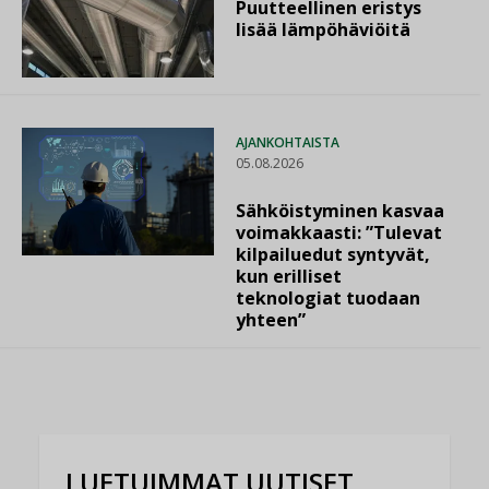
Puutteellinen eristys
lisää lämpöhäviöitä
AJANKOHTAISTA
05.08.2026
Sähköistyminen kasvaa
voimakkaasti: ”Tulevat
kilpailuedut syntyvät,
kun erilliset
teknologiat tuodaan
yhteen”
LUETUIMMAT UUTISET