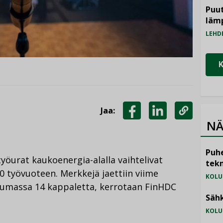
Puut
läm
LEHD
Jaa:
NÄ
JAA
JAA
KOPIOI
FACEBOOKISSA
LINKEDINISSÄ
LINKKI
Puhe
öurat kaukoenergia-alalla vaihtelivat
tekn
 työvuoteen. Merkkejä jaettiin viime
KOLU
htumassa 14 kappaletta, kerrotaan FinHDC
Sähk
KOLU