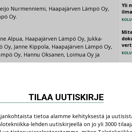
Yli 
Veijo Nurmenniemi, Haapajärven Lämpö Oy,
ilm
mpö Oy.
KOLU
Mite
nne Alpua, Haapajärven Lämpö Oy, Jukka-
doku
vert
 Oy, Janne Kippola, Haapajärven Lämpö Oy,
KOLU
ämpö Oy, Hannu Oksanen, Loimua Oy ja
Vesi
jämä
MIELI
ri Flyktman, Alva-yhtiöt Oy, Jukka Salovaara,
nen, Riihimäen Kaukolämpö Oy, Jorma Malmi,
TILAA UUTISKIRJE
uivanen, Turku Energia ja Terhi Turunen,
jankohtaista tietoa alamme kehityksestä ja uutisist
lotekniikka-lehden uutiskirjeellä on jo yli 3000 tilaaj
umassa jaettiin myös Vuoden