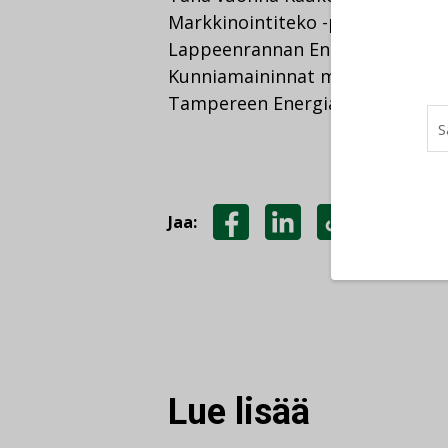
Markkinointiteko -palkinto kauko
Lappeenrannan Energia
Vuosike
Kunniamaininnat markkinointityö
Tampereen Energia sekä Turku E
Jaa:
JAA
JAA
KOPIOI
FACEBOOKISSA
LINKEDINISSÄ
LINKKI
Lue lisää