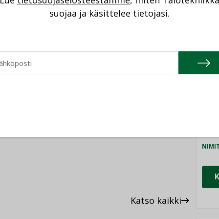
Lue
tietosuojaselosteestamme
, miten Talotekniikk
NI
lämpöalalla. Voittajaksi valittiin
suojaa ja käsittelee tietojasi.
rtomus 2022 -musiikkivideollaan
.
Cons
stään saivat myös Alva-yhtiöt Oy,
NIMI
nergia.
Refa
NIMI
ENERGIA
KAUKOLÄMPÖ
Gra
NIMI
RAKENTAMINEN
TALOTEKNIIKKA
Schn
NIMI
Katso kaikki