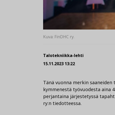
Kuva: FinDHC ry.
Talotekniikka-lehti
15.11.2023 13:22
Tänä vuonna merkin saaneiden ty
kymmenestä työvuodesta aina 40
perjantaina järjestetyssä tapa
ry:n tiedotteessa.