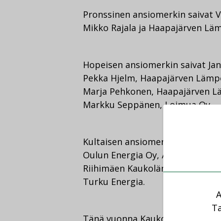
Pronssinen ansiomerkin saivat 
Mikko Rajala ja Haapajärven Lä
Hopeisen ansiomerkin saivat Ja
Pekka Hjelm, Haapajärven Lämpö
Marja Pehkonen, Haapajärven L
Markku Seppänen, Loimua Oy.
Kultaisen ansiomerkin saivat Pet
Oulun Energia Oy, Anita Kaipai
Riihimäen Kaukolämpö Oy, Jari K
Turku Energia.
A
Ta
Tänä vuonna Kaukolämpötapaht