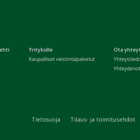
ehti
Yrityksille
Ota yhtey
Kaupalliset viestintäpalvelut
Yhteystied
Yhteydeno
Tietosuoja
Tilaus- ja toimitusehdot