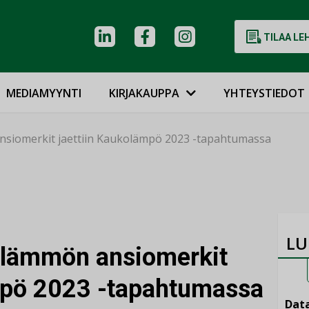
TILAA LE
MEDIAMYYNTI
KIRJAKAUPPA
YHTEYSTIEDOT
nsiomerkit jaettiin Kaukolämpö 2023 -tapahtumassa
LU
olämmön ansiomerkit
mpö 2023 -tapahtumassa
Data