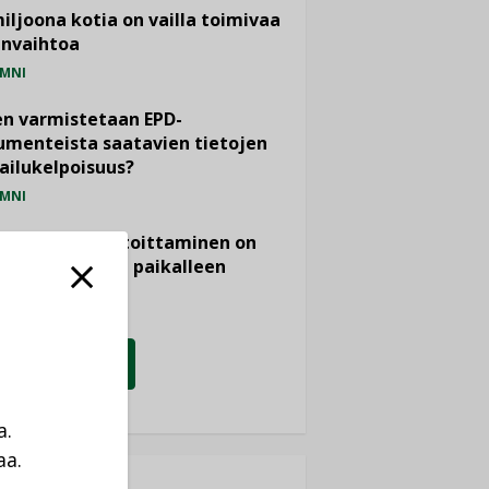
miljoona kotia on vailla toimivaa
anvaihtoa
MNI
n varmistetaan EPD-
menteista saatavien tietojen
ailukelpoisuus?
MNI
- ja viemärimitoittaminen on
htänyt ajassa paikalleen
PIDE
KATSO KAIKKI
a.
aa.