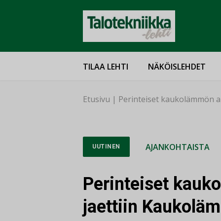
TILAA LEHTI
NÄKÖISLEHDET
Etusivu
|
Perinteiset kaukolämmön a
AJANKOHTAISTA
UUTINEN
Perinteiset kauk
jaettiin Kaukolä