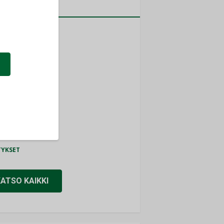
a
MITYKSET
ti
TYKSET
ir
TYKSET
nlund Oy
TYKSET
eider Electric
TYKSET
KATSO KAIKKI