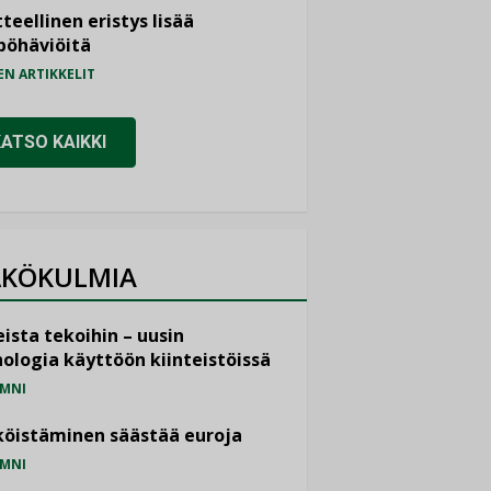
teellinen eristys lisää
pöhäviöitä
EN ARTIKKELIT
KATSO KAIKKI
KÖKULMIA
ista tekoihin – uusin
ologia käyttöön kiinteistöissä
MNI
öistäminen säästää euroja
MNI