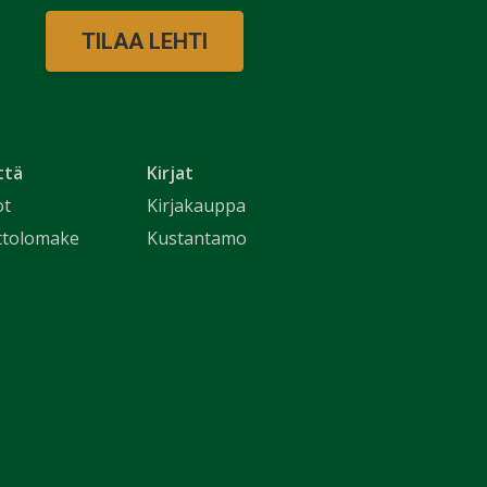
TILAA LEHTI
ttä
Kirjat
ot
Kirjakauppa
ttolomake
Kustantamo