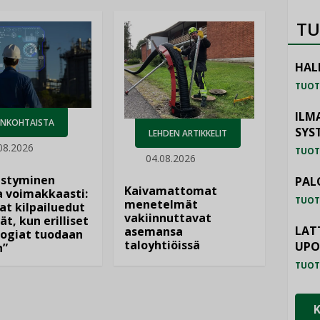
TU
HAL
TUOT
ILM
ANKOHTAISTA
SYS
LEHDEN ARTIKKELIT
08.2026
TUOT
04.08.2026
istyminen
PAL
Kaivamattomat
 voimakkaasti:
TUOT
menetelmät
at kilpailuedut
vakiinnuttavat
ät, kun erilliset
LAT
asemansa
ogiat tuodaan
taloyhtiöissä
UP
n”
TUOT