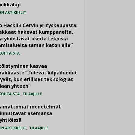
iikkalaji
EN ARTIKKELIT
o Hacklin Cervin yrityskaupasta:
iakkaat hakevat kumppaneita,
a yhdistävät useita teknisiä
misalueita saman katon alle”
KOHTAISTA
köistyminen kasvaa
akkaasti: ”Tulevat kilpailuedut
yvät, kun erilliset teknologiat
daan yhteen”
,
KOHTAISTA
TILAAJILLE
vamattomat menetelmät
iinnuttavat asemansa
yhtiöissä
,
EN ARTIKKELIT
TILAAJILLE