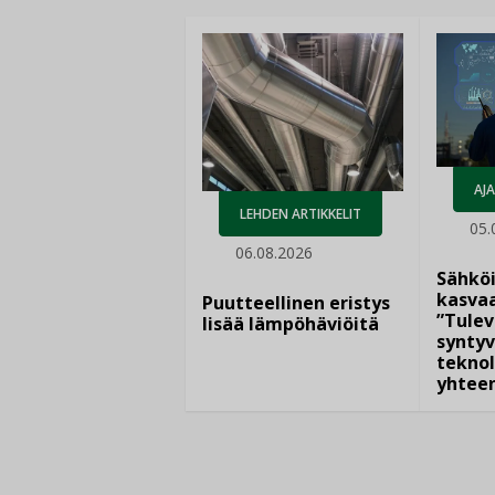
AJ
LEHDEN ARTIKKELIT
05.
06.08.2026
Sähkö
kasvaa
Puutteellinen eristys
”Tulev
lisää lämpöhäviöitä
syntyv
teknol
yhtee