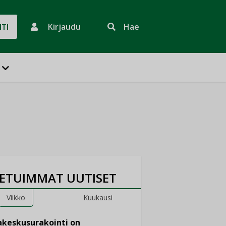
Kirjaudu
Hae
HTI
ETUIMMAT UUTISET
Viikko
Kuukausi
keskusurakointi on