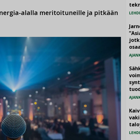
tekn
rgia-alalla meritoituneille ja pitkään
LEHD
Jarn
”As
jotk
osaa
AJAN
Säh
voim
synt
tuo
AJAN
Kai
vak
talo
LEHD