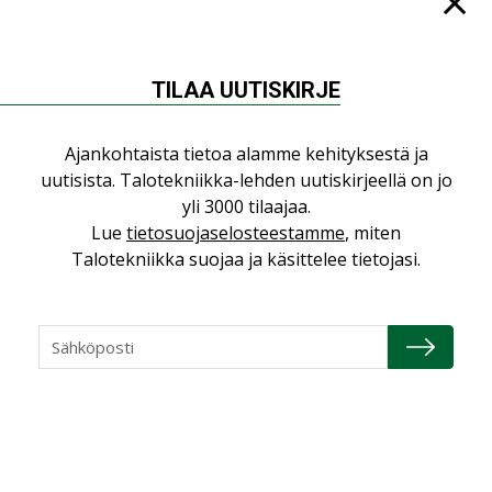
Lue lisää
Katso kaikki
AJANKOHTAISTA
TILAA UUTISKIRJE
07.08.2026
LVI-Pitkälä Group osti
Ajankohtaista tietoa alamme kehityksestä ja
nopeasti kasvaneen
uutisista. Talotekniikka-lehden uutiskirjeellä on jo
yrityksen
yli 3000 tilaajaa.
Lue
tietosuojaselosteestamme
, miten
Talotekniikka suojaa ja käsittelee tietojasi.
LEHDEN ARTIKKELIT
06.08.2026
Puutteellinen eristys
lisää lämpöhäviöitä
AJANKOHTAISTA