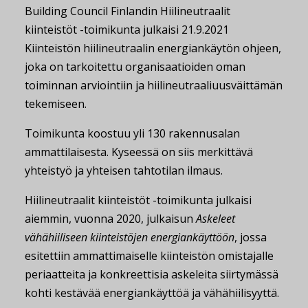
Building Council Finlandin Hiilineutraalit
kiinteistöt -toimikunta julkaisi 21.9.2021
Kiinteistön hiilineutraalin energiankäytön ohjeen,
joka on tarkoitettu organisaatioiden oman
toiminnan arviointiin ja hiilineutraaliuusväittämän
tekemiseen.
Toimikunta koostuu yli 130 rakennusalan
ammattilaisesta. Kyseessä on siis merkittävä
yhteistyö ja yhteisen tahtotilan ilmaus.
Hiilineutraalit kiinteistöt -toimikunta julkaisi
aiemmin, vuonna 2020, julkaisun
Askeleet
vähähiiliseen kiinteistöjen energiankäyttöön
, jossa
esitettiin ammattimaiselle kiinteistön omistajalle
periaatteita ja konkreettisia askeleita siirtymässä
kohti kestävää energiankäyttöä ja vähähiilisyyttä.