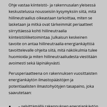
Ohje vastaa kiinteistö- ja rakennusalan yleisessä
keskustelussa nousseisiin kysymyksiin siitä, mitä
hiilineutraalius oikeastaan tarkoittaa, miten se
lasketaan ja mitkä ovat tärkeimmät periaatteet
siirryttäessä kohti hiilineutraalia
kiinteistöliiketoimintaa. Julkaisun keskeinen
tavoite on antaa hiilineutraalia energiankäyttöä
tavoittelevalle ohjeita siitä, mitä näkökulmia tulee
huomioida ja miten hiilineutraaliudesta viestitään
avoimesti sekä läpinäkyvästi.
Perusperiaatteena on rakennuksen vuosittaisten
energiankäytön ilmastopäästöjen ja
potentiaalisten ilmastohyötyjen tasapaino, joka
saavutetaan:
– selvittämällä rakennuksen energiankäytön