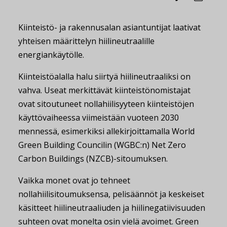
Kiinteistö- ja rakennusalan asiantuntijat laativat
yhteisen määrittelyn hiilineutraalille
energiankäytölle.
Kiinteistöalalla halu siirtyä hiilineutraaliksi on
vahva. Useat merkittävät kiinteistönomistajat
ovat sitoutuneet nollahiilisyyteen kiinteistöjen
käyttövaiheessa viimeistään vuoteen 2030
mennessä, esimerkiksi allekirjoittamalla World
Green Building Councilin (WGBC:n) Net Zero
Carbon Buildings (NZCB)-sitoumuksen.
Vaikka monet ovat jo tehneet
nollahiilisitoumuksensa, pelisäännöt ja keskeiset
käsitteet hiilineutraaliuden ja hiilinegatiivisuuden
suhteen ovat monelta osin vielä avoimet. Green