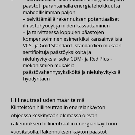
päästöt, parantamalla energiatehokkuutta
mahdollisimman paljon
– selvittämällä rakennuksen potentiaaliset
ilmastohyödyt ja niiden kasvattaminen
– ja tarvittaessa loppujen päästöjen
kompensoiminen esimerkiksi kansainvälisiä
VCS- ja Gold Standard -standardien mukaan
sertifioituja päästöyksiköitä ja
nieluhyvityksiä, sekä CDM- ja Red Plus -
mekanismien mukaisia
päästövähennysyksiköitä ja nieluhyvityksiä
hyödyntäen
Hiilineutraaliuden määritelmä
Kiinteistön hiilineutraalin energiankäytön
ohjeessa keskitytään olemassa olevan
rakennuksen hiilineutraaliin energiankäyttöön
vuositasolla. Rakennuksen käytön päästöt