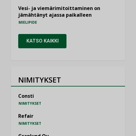
Vesi- ja viemärimitoittaminen on
jämähtänyt ajassa paikalleen
MIELIPIDE
KATSO KAIKKI
NIMITYKSET
Consti
NIMITYKSET
Refair
NIMITYKSET
Granlund Oy