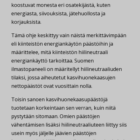
koostuvat monesta eri osatekijästä, kuten
energiasta, siivouksista, jätehuollosta ja
korjauksista.
Tämä ohje keskittyy vain näistä merkittävimpään
eli kiinteistön energiankäytön päästöihin ja
määrittelee, mitä kiinteistön hiilineutraali
energiankäyttö tarkoittaa. Suomen
ilmastopaneeli on määritellyt hiilineutraaliuden
tilaksi, jossa aiheutetut kasvihuonekaasujen
nettopäästöt ovat vuosittain nolla.
Toisin sanoen kasvihuonekaasupäästöjä
tuotetaan korkeintaan sen verran, kuin niitä
pystytään sitomaan. Omien päästöjen
vähentämisen lisäksi hiilineutraaliuteen liittyy siis
usein myös jäljelle jäävien päästöjen