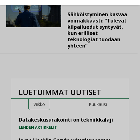
05.08.2026
Sähköistyminen kasvaa
voimakkaasti: ”Tulevat
kilpailuedut syntyvät,
kun erilliset
teknologiat tuodaan
yhteen”
LUETUIMMAT UUTISET
Viikko
Kuukausi
Datakeskusurakointi on tekniikkalaji
LEHDEN ARTIKKELIT