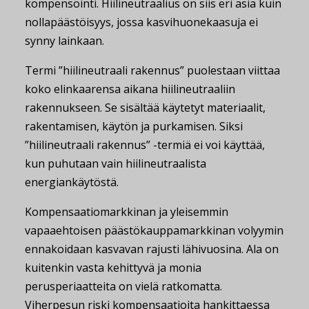
kompensointi. Hiilineutraalius on siis eri asia kuin
nollapäästöisyys, jossa kasvihuonekaasuja ei
synny lainkaan.
Termi ”hiilineutraali rakennus” puolestaan viittaa
koko elinkaarensa aikana hiilineutraaliin
rakennukseen. Se sisältää käytetyt materiaalit,
rakentamisen, käytön ja purkamisen. Siksi
”hiilineutraali rakennus” -termiä ei voi käyttää,
kun puhutaan vain hiilineutraalista
energiankäytöstä.
Kompensaatiomarkkinan ja yleisemmin
vapaaehtoisen päästökauppamarkkinan volyymin
ennakoidaan kasvavan rajusti lähivuosina. Ala on
kuitenkin vasta kehittyvä ja monia
perusperiaatteita on vielä ratkomatta.
Viherpesun riski kompensaatioita hankittaessa