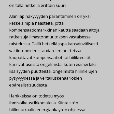
on tällä hetkellä erittäin suuri.
Alan läpinäkyvyyden parantaminen on yksi
keskeisimpiä haasteita, jotta
kompensaatiomarkkinan kautta saadaan aitoja
ratkaisuja ilmastonmuutoksen vastaisessa
taistelussa. Tällä hetkellä jopa kansainvälisesti
vakiintuneiden standardien puitteissa
kaupattavat kompensaatiot tai hiilikrediitit
kärsivät useista ongelmista, kuten esimerkiksi
lisäisyyden puutteista, ongelmista hiilinielujen
pysyvyydessä ja vertailuskenaarioiden
epärealistisuudesta.
Hankkeissa on todettu myös
ihmisoikeusrikkomuksia. Kiinteistön
hiilineutraalin energiankäytön ohjeessa