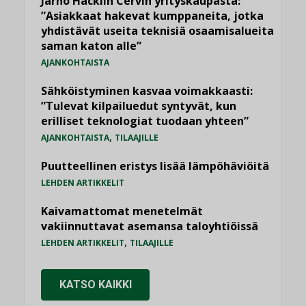
Jarno Hacklin Cervin yrityskaupasta:
”Asiakkaat hakevat kumppaneita, jotka
yhdistävät useita teknisiä osaamisalueita
saman katon alle”
AJANKOHTAISTA
Sähköistyminen kasvaa voimakkaasti:
”Tulevat kilpailuedut syntyvät, kun
erilliset teknologiat tuodaan yhteen”
,
AJANKOHTAISTA
TILAAJILLE
Puutteellinen eristys lisää lämpöhäviöitä
LEHDEN ARTIKKELIT
Kaivamattomat menetelmät
vakiinnuttavat asemansa taloyhtiöissä
,
LEHDEN ARTIKKELIT
TILAAJILLE
KATSO KAIKKI