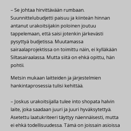
– Se johtaa hirvittävään rumbaan.
Suunnittelubudjetti paisuu ja kiinteän hinnan
antanut urakoitsijakin poloinen joutuu
tappelemaan, että saisi jotenkin järkevästi
pysyttyä budjetissa. Muutamassa
sairaalaprojektissa on toimittu näin, ei kylläkään
Siltasairaalassa. Mutta siitä on ehkä opittu, hän
pohtii.
Metsin mukaan laitteiden ja järjestelmien
hankintaprosessia tulisi kehittää.
– Joskus urakoitsijalla tulee into shopata halvin
laite, joka saadaan juuri ja juuri hyväksytettyä.
Asetettu laatukriteeri täyttyy näennäisesti, mutta
ei ehkä todellisuudessa. Tämä on joissain asioissa