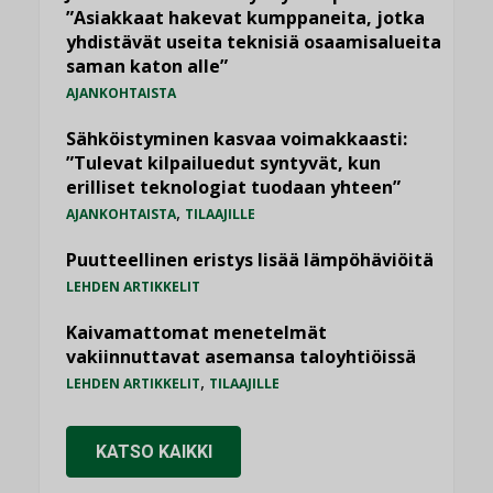
”Asiakkaat hakevat kumppaneita, jotka
yhdistävät useita teknisiä osaamisalueita
saman katon alle”
AJANKOHTAISTA
Sähköistyminen kasvaa voimakkaasti:
”Tulevat kilpailuedut syntyvät, kun
erilliset teknologiat tuodaan yhteen”
,
AJANKOHTAISTA
TILAAJILLE
Puutteellinen eristys lisää lämpöhäviöitä
LEHDEN ARTIKKELIT
Kaivamattomat menetelmät
vakiinnuttavat asemansa taloyhtiöissä
,
LEHDEN ARTIKKELIT
TILAAJILLE
KATSO KAIKKI