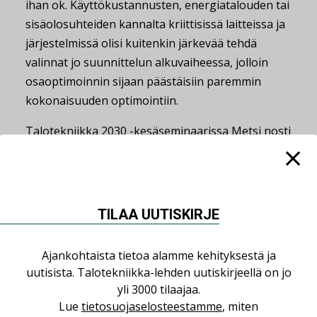
ihan ok. Käyttökustannusten, energiatalouden tai
sisäolosuhteiden kannalta kriittisissä laitteissa ja
järjestelmissä olisi kuitenkin järkevää tehdä
valinnat jo suunnittelun alkuvaiheessa, jolloin
osaoptimoinnin sijaan päästäisiin paremmin
kokonaisuuden optimointiin.
Talotekniikka 2030 -kesäseminaarissa Metsi nosti
esiin myös sen, ettei esivalmistuksesta ole vielä
tullut omaa liiketoiminnan alaansa. Hän arvelee,
etteivät talotekniikkaurakoitsijat ole nähneet
siinä bisnesmahdollisuutta.
TILAA UUTISKIRJE
– Rakennusalalla muutokset ovat myös vaikeita.
Ajankohtaista tietoa alamme kehityksestä ja
Ketjut ja toimintamallit ovat vakiintuneita ja
uutisista. Talotekniikka-lehden uutiskirjeellä on jo
toimijat pysyneet pitkälti samoina.
yli 3000 tilaajaa.
Lue
tietosuojaselosteestamme
, miten
Metsi pohtii, kasvaisiko esivalmistustoiminnan