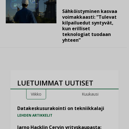
Sähköistyminen kasvaa
voimakkaasti: ”Tulevat
kilpailuedut syntyvät,
kun erilliset
teknologiat tuodaan
yhteen”
LUETUIMMAT UUTISET
Viikko
Kuukausi
Datakeskusurakointi on tekniikkalaji
LEHDEN ARTIKKELIT
Jarno Hacklin Cervin yrityskaupasta: