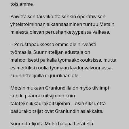
toisiamme.
Päivittäisen tai viikoittaisenkin operatiivisen
yhteistoiminnan aikaansaaminen tuntuu Metsin
mielestä olevan perushanketyypeissä vaikeaa.
– Perustapauksessa emme ole hirveästi
työmaalla. Suunnittelijan edustaja on
mahdollisesti paikalla työmaakokouksissa, mutta
esimerkiksi roolia työmaan laadunvalvonnassa
suunnittelijoilla ei juurikaan ole.
Metsin mukaan Granlundilla on myös tiiviimpi
suhde pääurakoitsijoihin kuin
talotekniikkaurakoitsijoihin – osin siksi, että
pääurakoitsijat ovat Granlundin asiakkaita.
Suunnittelijoita Metsi haluaa herätellä