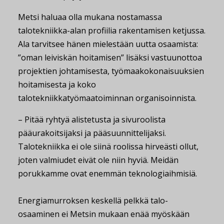
Metsi haluaa olla mukana nostamassa
talotekniikka-alan profiilia rakentamisen ketjussa.
Ala tarvitsee hänen mielestään uutta osaamista:
”oman leiviskän hoitamisen” lisäksi vastuunottoa
projektien johtamisesta, työmaakokonaisuuksien
hoitamisesta ja koko
talotekniikkatyömaatoiminnan organisoinnista.
– Pitää ryhtyä alistetusta ja sivuroolista
pääurakoitsijaksi ja pääsuunnittelijaksi.
Talotekniikka ei ole siinä roolissa hirveästi ollut,
joten valmiudet eivät ole niin hyviä. Meidän
porukkamme ovat enemmän teknologiaihmisiä.
Energiamurroksen keskellä pelkkä talo-
osaaminen ei Metsin mukaan enää myöskään