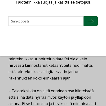
Talotekniikka suojaa ja käsittelee tietojasi.
ammattimaisuus ja volyymi siirtämällä tuotanto
sivubisneksestä pääbisnekseksi. Teollisuutena
esivalmistus on kuitenkin erilaista kuin
rakentaminen.
Datan hyödyntäminen hakee paikkaansa
Jatkuva tuskatila. Sellaiseksi Metsi kuvaa jo
vuosikymmeniä jatkunutta tilannetta, jossa
talotekniikkasuunnittelun data ”ei ole oikein
hirveästi kiinnostanut ketään”. Siitä huolimatta,
että talotekniikassa digitalisaatio jatkuu
rakennuksen koko elinkaaren ajan.
– Talotekniikka on siitä erityinen osa kiinteistöä,
että siinä data hyrrää myös käytön ja ylläpidon
aikana. Ei se betonista ja teräksestä niin hirveästi