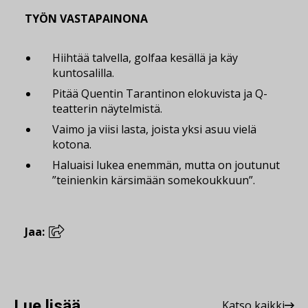
TYÖN VASTAPAINONA
Hiihtää talvella, golfaa kesällä ja käy
kuntosalilla.
Pitää Quentin Tarantinon elokuvista ja Q-
teatterin näytelmistä.
Vaimo ja viisi lasta, joista yksi asuu vielä
kotona.
Haluaisi lukea enemmän, mutta on joutunut
”teinienkin kärsimään somekoukkuun”.
Jaa:
Lue lisää
Katso kaikki