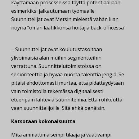
käyttämään prosesseissa täyttä potentiaaliaan:
esimerkiksi jalkautumaan työmaalle.
Suunnittelijat ovat Metsin mielestä vähän liian
nöyriä ”oman laatikkonsa hoitajia back-officessa”.
– Suunnittelijat ovat koulutustasoltaan
ylivoimaisia alan muihin segmentteihin
verrattuna. Suunnittelutoimistoissa on
senioriteettia ja hyvää nuorta talenttia jengiä. Se
pitäisi ehdottomasti murtaa, että pidättäydytään
vain toimistolla tekemässä digitaalisesti
eteenpäin lähteviä suunnitelmia. Että rohkeutta
vaan suunnittelijoille. Sitä ehkä penäisin.
Katsotaan kokonaisuutta
Mitä ammattimaisempi tilaaja ja vaativampi