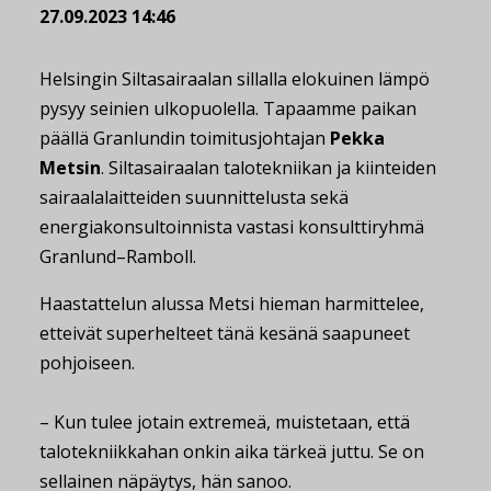
27.09.2023 14:46
Helsingin Siltasairaalan sillalla elokuinen lämpö
pysyy seinien ulkopuolella. Tapaamme paikan
päällä Granlundin toimitusjohtajan
Pekka
Metsin
. Siltasairaalan talotekniikan ja kiinteiden
sairaalalaitteiden suunnittelusta sekä
energiakonsultoinnista vastasi konsulttiryhmä
Granlund–Ramboll.
Haastattelun alussa Metsi hieman harmittelee,
etteivät superhelteet tänä kesänä saapuneet
pohjoiseen.
– Kun tulee jotain extremeä, muistetaan, että
talotekniikkahan onkin aika tärkeä juttu. Se on
sellainen näpäytys, hän sanoo.