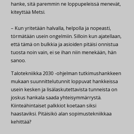
hanke, sitä paremmin ne loppupeleissä menevät,
kiteyttää Metsi.
– Kun yritetään halvalla, helpolla ja nopeasti,
törmätään usein ongelmiin. Silloin kun ajatellaan,
että tämä on bulkkia ja asioiden pitäisi onnistua
tuosta noin vain, ei se ihan niin menekään, hän
sanoo.
Talotekniikka 2030 -ohjelman tutkimushankkeen
mukaan suunnittelutunnit loppuvat hankkeissa
usein kesken ja lisälaskutettavista tunneista on
joskus hankala saada yhteisymmärrystä.
Kiinteähintaiset palkkiot koetaan siksi
haastaviksi. Pitäisikö alan sopimustekniikkaa
kehittää?