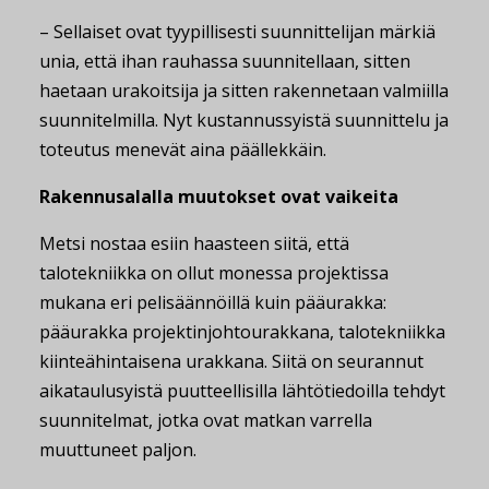
– Sellaiset ovat tyypillisesti suunnittelijan märkiä
unia, että ihan rauhassa suunnitellaan, sitten
haetaan urakoitsija ja sitten rakennetaan valmiilla
suunnitelmilla. Nyt kustannussyistä suunnittelu ja
toteutus menevät aina päällekkäin.
Rakennusalalla muutokset ovat vaikeita
Metsi nostaa esiin haasteen siitä, että
talotekniikka on ollut monessa projektissa
mukana eri pelisäännöillä kuin pääurakka:
pääurakka projektinjohtourakkana, talotekniikka
kiinteähintaisena urakkana. Siitä on seurannut
aikataulusyistä puutteellisilla lähtötiedoilla tehdyt
suunnitelmat, jotka ovat matkan varrella
muuttuneet paljon.