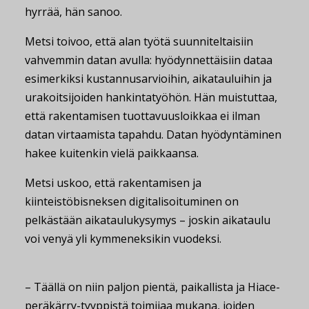
hyrrää, hän sanoo.
Metsi toivoo, että alan työtä suunniteltaisiin
vahvemmin datan avulla: hyödynnettäisiin dataa
esimerkiksi kustannusarvioihin, aikatauluihin ja
urakoitsijoiden hankintatyöhön. Hän muistuttaa,
että rakentamisen tuottavuusloikkaa ei ilman
datan virtaamista tapahdu. Datan hyödyntäminen
hakee kuitenkin vielä paikkaansa.
Metsi uskoo, että rakentamisen ja
kiinteistöbisneksen digitalisoituminen on
pelkästään aikataulukysymys – joskin aikataulu
voi venyä yli kymmeneksikin vuodeksi.
– Täällä on niin paljon pientä, paikallista ja Hiace-
peräkärry-tyyppistä toimijaa mukana, joiden