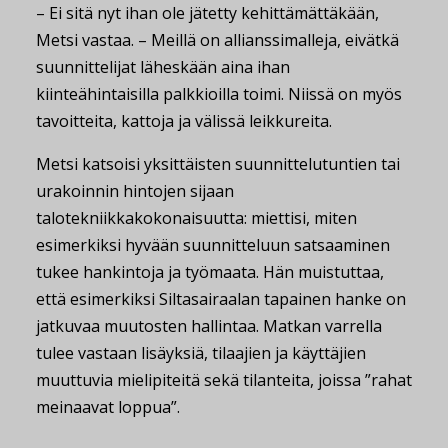
– Ei sitä nyt ihan ole jätetty kehittämättäkään,
Metsi vastaa. – Meillä on allianssimalleja, eivätkä
suunnittelijat läheskään aina ihan
kiinteähintaisilla palkkioilla toimi. Niissä on myös
tavoitteita, kattoja ja välissä leikkureita.
Metsi katsoisi yksittäisten suunnittelutuntien tai
urakoinnin hintojen sijaan
talotekniikkakokonaisuutta: miettisi, miten
esimerkiksi hyvään suunnitteluun satsaaminen
tukee hankintoja ja työmaata. Hän muistuttaa,
että esimerkiksi Siltasairaalan tapainen hanke on
jatkuvaa muutosten hallintaa. Matkan varrella
tulee vastaan lisäyksiä, tilaajien ja käyttäjien
muuttuvia mielipiteitä sekä tilanteita, joissa ”rahat
meinaavat loppua”.