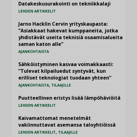
Datakeskusurakointi on tekniikkalaji
LEHDEN ARTIKKELIT
Jarno Hacklin Cervin yrityskaupasta:
”Asiakkaat hakevat kumppaneita, jotka
yhdistävät useita teknisiä osaamisalueita
saman katon alle”
AJANKOHTAISTA
Sähköistyminen kasvaa voimakkaasti:
”Tulevat kilpailuedut syntyvät, kun
erilliset teknologiat tuodaan yhteen”
,
AJANKOHTAISTA
TILAAJILLE
Puutteellinen eristys lisää lämpöhäviöitä
LEHDEN ARTIKKELIT
Kaivamattomat menetelmät
vakiinnuttavat asemansa taloyhtiöissä
,
LEHDEN ARTIKKELIT
TILAAJILLE