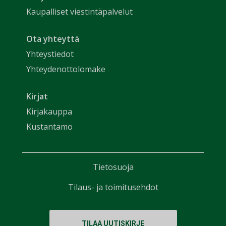
Kaupalliset viestintäpalvelut
Ota yhteyttä
Yhteystiedot
Yhteydenottolomake
Kirjat
Kirjakauppa
Kustantamo
Tietosuoja
Tilaus- ja toimitusehdot
TILAA UUTISKIRJE