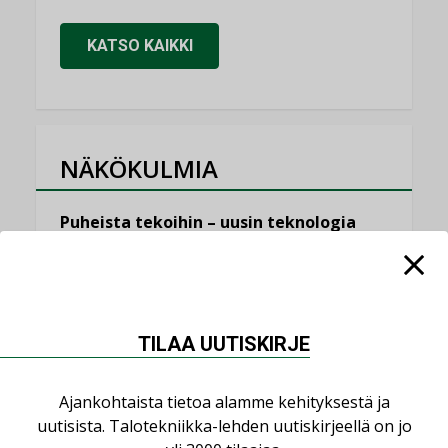
KATSO KAIKKI
NÄKÖKULMIA
Puheista tekoihin – uusin teknologia
käyttöön kiinteistöissä
KOLUMNI
Sähköistäminen säästää euroja
KOLUMNI
TILAA UUTISKIRJE
Yli miljoona kotia on vailla toimivaa
ilmanvaihtoa
Ajankohtaista tietoa alamme kehityksestä ja
KOLUMNI
uutisista. Talotekniikka-lehden uutiskirjeellä on jo