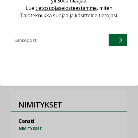
yli 3000 tilaajaa.
Miten varmistetaan EPD-dokumenteista
Lue
tietosuojaselosteestamme
, miten
saatavien tietojen vertailukelpoisuus?
Talotekniikka suojaa ja käsittelee tietojasi.
KOLUMNI
Vesi- ja viemärimitoittaminen on
jämähtänyt ajassa paikalleen
MIELIPIDE
KATSO KAIKKI
NIMITYKSET
Consti
NIMITYKSET