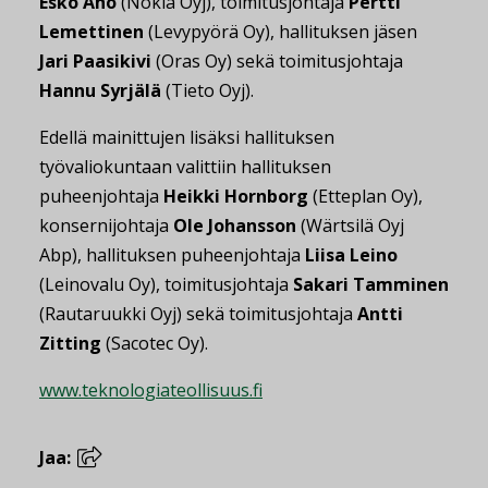
Esko Aho
(Nokia Oyj), toimitusjohtaja
Pertti
Lemettinen
(Levypyörä Oy), hallituksen jäsen
Jari Paasikivi
(Oras Oy) sekä toimitusjohtaja
Hannu Syrjälä
(Tieto Oyj).
Edellä mainittujen lisäksi hallituksen
työvaliokuntaan valittiin hallituksen
puheenjohtaja
Heikki Hornborg
(Etteplan Oy),
konsernijohtaja
Ole Johansson
(Wärtsilä Oyj
Abp), hallituksen puheenjohtaja
Liisa Leino
(Leinovalu Oy), toimitusjohtaja
Sakari Tamminen
(Rautaruukki Oyj) sekä toimitusjohtaja
Antti
Zitting
(Sacotec Oy).
www.teknologiateollisuus.fi
Jaa: