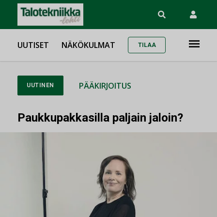
UUTISET
NÄKÖKULMAT
TILAA
PÄÄKIRJOITUS
UUTINEN
Paukkupakkasilla paljain jaloin?