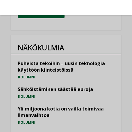
KATSO KAIKKI
NÄKÖKULMIA
Puheista tekoihin – uusin teknologia
käyttöön kiinteistöissä
KOLUMNI
Sähköistäminen säästää euroja
KOLUMNI
Yli miljoona kotia on vailla toimivaa
ilmanvaihtoa
KOLUMNI