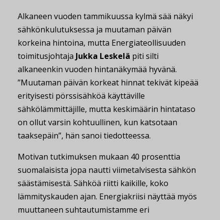
Alkaneen vuoden tammikuussa kylmä sää näkyi
sähkönkulutuksessa ja muutaman päivän
korkeina hintoina, mutta Energiateollisuuden
toimitusjohtaja
Jukka Leskelä
piti silti
alkaneenkin vuoden hintanäkymää hyvänä.
”Muutaman päivän korkeat hinnat tekivät kipeää
erityisesti pörssisähköä käyttäville
sähkölämmittäjille, mutta keskimäärin hintataso
on ollut varsin kohtuullinen, kun katsotaan
taaksepäin”, hän sanoi tiedotteessa.
Motivan tutkimuksen mukaan 40 prosenttia
suomalaisista jopa nautti viimetalvisesta sähkön
säästämisestä. Sähköä riitti kaikille, koko
lämmityskauden ajan. Energiakriisi näyttää myös
muuttaneen suhtautumistamme eri