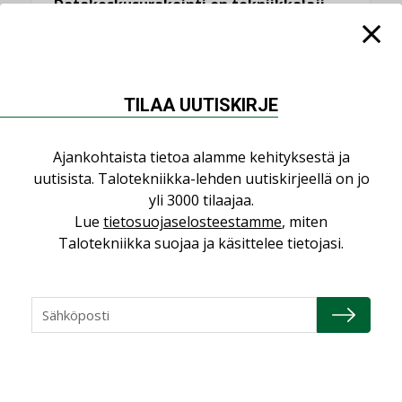
Datakeskusurakointi on tekniikkalaji
LEHDEN ARTIKKELIT
Jarno Hacklin Cervin yrityskaupasta:
”Asiakkaat hakevat kumppaneita, jotka
yhdistävät useita teknisiä osaamisalueita
TILAA UUTISKIRJE
saman katon alle”
AJANKOHTAISTA
Ajankohtaista tietoa alamme kehityksestä ja
uutisista. Talotekniikka-lehden uutiskirjeellä on jo
Sähköistyminen kasvaa voimakkaasti:
yli 3000 tilaajaa.
”Tulevat kilpailuedut syntyvät, kun
Lue
tietosuojaselosteestamme
, miten
erilliset teknologiat tuodaan yhteen”
,
Talotekniikka suojaa ja käsittelee tietojasi.
AJANKOHTAISTA
TILAAJILLE
Puutteellinen eristys lisää lämpöhäviöitä
LEHDEN ARTIKKELIT
Kaivamattomat menetelmät
vakiinnuttavat asemansa taloyhtiöissä
,
LEHDEN ARTIKKELIT
TILAAJILLE