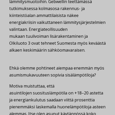
lämmitysmuotoihin. Gebwellin teettämässä
tutkimuksessa kolmasosa rakennus- ja
kiinteistöalan ammattilaisista näkee
energiakriisin vaikuttaneen lämmitysjärjestelmien
valintaan. Energiateollisuuden
mukaan tuulivoiman lisärakentaminen ja
Olkiluoto 3 ovat tehneet Suomesta myös keväästä
alkaen keskimäärin sähköomavaraisen.
Ehkä olemme pohtineet aiempaa enemmän myös
asumismukavuuteen sopivia sisälämpötiloja?
Motiva muistuttaa, että
asuintilojen suosituslämpötila on +18–20 astetta
ja energiankulutus saadaan viittä prosenttia
pienemmäksi laskemalla huonelämpötiloja asteen
alemmas. Itse olen asunut käytännössä koko