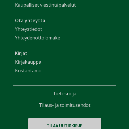
Kaupalliset viestintäpalvelut
Ota yhteyttä
Yhteystiedot
Yhteydenottolomake
Kirjat
Kirjakauppa
Kustantamo
Tietosuoja
Tilaus- ja toimitusehdot
TILAA UUTISKIRJE