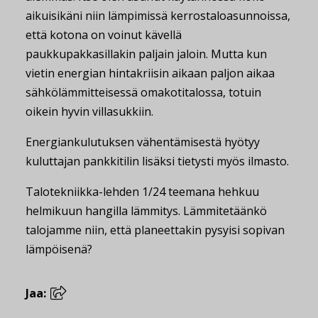
aikuisikäni niin lämpimissä kerrostaloasunnoissa,
että kotona on voinut kävellä
paukkupakkasillakin paljain jaloin. Mutta kun
vietin energian hintakriisin aikaan paljon aikaa
sähkölämmitteisessä omakotitalossa, totuin
oikein hyvin villasukkiin.
Energiankulutuksen vähentämisestä hyötyy
kuluttajan pankkitilin lisäksi tietysti myös ilmasto.
Talotekniikka-lehden 1/24 teemana hehkuu
helmikuun hangilla lämmitys. Lämmitetäänkö
talojamme niin, että planeettakin pysyisi sopivan
lämpöisenä?
Jaa: