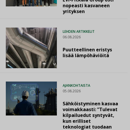
nopeasti kasvaneen
yrityksen
LEHDEN ARTIKKELIT
06.08.2026
Puutteellinen eristys
lisää lämpöhäviöitä
AJANKOHTAISTA
05.08.2026
Sähköistyminen kasvaa
voimakkaasti: ”Tulevat
kilpailuedut syntyvät,
kun erilliset
teknologiat tuodaan