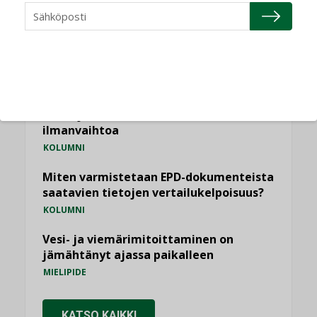
Puheista tekoihin – uusin teknologia
käyttöön kiinteistöissä
KOLUMNI
Sähköistäminen säästää euroja
KOLUMNI
Yli miljoona kotia on vailla toimivaa
ilmanvaihtoa
KOLUMNI
Miten varmistetaan EPD-dokumenteista
saatavien tietojen vertailukelpoisuus?
KOLUMNI
Vesi- ja viemärimitoittaminen on
jämähtänyt ajassa paikalleen
MIELIPIDE
KATSO KAIKKI