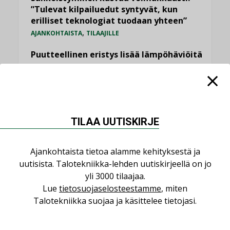
”Tulevat kilpailuedut syntyvät, kun
erilliset teknologiat tuodaan yhteen”
,
AJANKOHTAISTA
TILAAJILLE
Puutteellinen eristys lisää lämpöhäviöitä
LEHDEN ARTIKKELIT
Kaivamattomat menetelmät
vakiinnuttavat asemansa taloyhtiöissä
,
LEHDEN ARTIKKELIT
TILAAJILLE
TILAA UUTISKIRJE
KATSO KAIKKI
Ajankohtaista tietoa alamme kehityksestä ja
uutisista. Talotekniikka-lehden uutiskirjeellä on jo
yli 3000 tilaajaa.
Lue
tietosuojaselosteestamme
, miten
Talotekniikka suojaa ja käsittelee tietojasi.
NÄKÖKULMIA