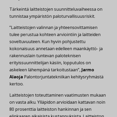
Tärkeintä laitteistojen suunnitteluvaiheessa on
tunnistaa ympäristön paloturvallisuusriskit.
”Laitteistojen valinnan ja yhteensovittamisen
tulee perustua kohteen arviointiin ja laitteiden
soveltuvuuteen. Kun hyvin pohjustettu
kokonaisuus annetaan edelleen maankäyttö- ja
rakennuslain tuntevan paloteknisen
erityissuunnittelijan käsiin, lopputulos on
askeleen lähempänä tarkoitustaan”,
Jarmo
Alaoja
Palontorjuntatekniikan kehitysryhmästä
kertoo.
Laitteistojen toteuttaminen vaatimusten mukaan
on vasta alku. Ylläpidon arvioidaan kattavan noin
80 prosenttia laitteiston hankinnan ja sen
elinkaaren aikaisista kustannuksista. Laitteiston