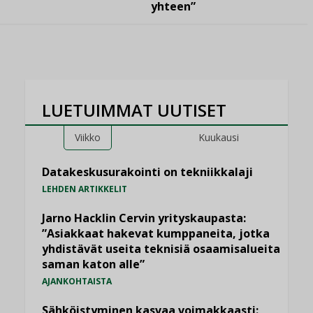
yhteen”
LUETUIMMAT UUTISET
Viikko
Kuukausi
Datakeskusurakointi on tekniikkalaji
LEHDEN ARTIKKELIT
Jarno Hacklin Cervin yrityskaupasta:
”Asiakkaat hakevat kumppaneita, jotka
yhdistävät useita teknisiä osaamisalueita
saman katon alle”
AJANKOHTAISTA
Sähköistyminen kasvaa voimakkaasti: