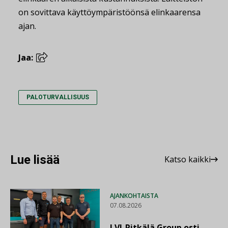
on sovittava käyttöympäristöönsä elinkaarensa
ajan.
Jaa:
PALOTURVALLISUUS
Lue lisää
Katso kaikki
AJANKOHTAISTA
07.08.2026
LVI-Pitkälä Group osti