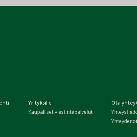
ehti
Yrityksille
Ota yhtey
Kaupalliset viestintäpalvelut
Yhteystied
Yhteydeno