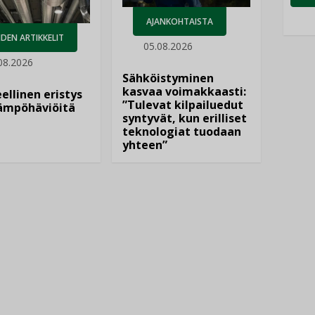
AJANKOHTAISTA
DEN ARTIKKELIT
05.08.2026
08.2026
Sähköistyminen
kasvaa voimakkaasti:
ellinen eristys
”Tulevat kilpailuedut
lämpöhäviöitä
syntyvät, kun erilliset
teknologiat tuodaan
yhteen”