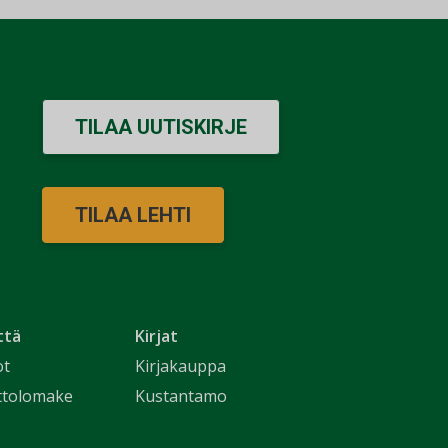
TILAA UUTISKIRJE
TILAA LEHTI
ttä
Kirjat
ot
Kirjakauppa
ttolomake
Kustantamo