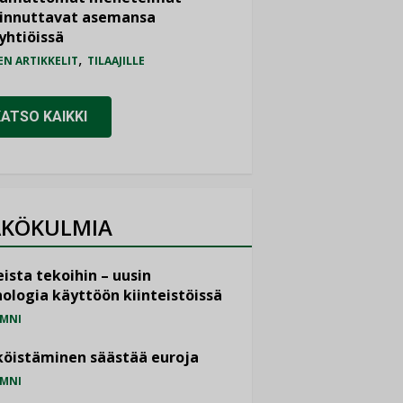
iinnuttavat asemansa
yhtiöissä
,
EN ARTIKKELIT
TILAAJILLE
KATSO KAIKKI
KÖKULMIA
ista tekoihin – uusin
ologia käyttöön kiinteistöissä
MNI
öistäminen säästää euroja
MNI