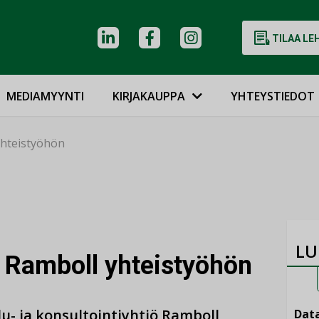
TILAA LE
MEDIAMYYNTI
KIRJAKAUPPA
YHTEYSTIEDOT
yhteistyöhön
LU
a Ramboll yhteistyöhön
lu- ja konsultointiyhtiö Ramboll
Data