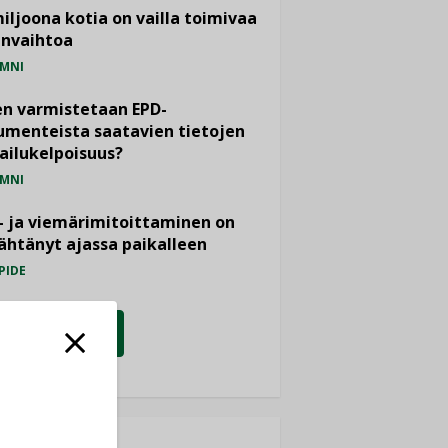
miljoona kotia on vailla toimivaa
anvaihtoa
MNI
n varmistetaan EPD-
menteista saatavien tietojen
ailukelpoisuus?
MNI
- ja viemärimitoittaminen on
htänyt ajassa paikalleen
PIDE
KATSO KAIKKI