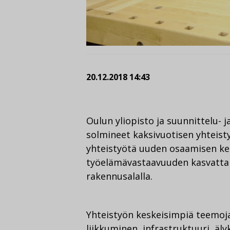
20.12.2018 14:43
Oulun yliopisto ja suunnittelu- 
solmineet kaksivuotisen yhteist
yhteistyötä uuden osaamisen ke
työelämävastaavuuden kasvattam
rakennusalalla.
Yhteistyön keskeisimpiä teemoja
liikkuminen, infrastruktuuri, äl