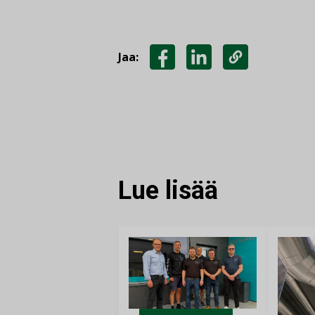
Jaa:
JAA
JAA
KOPIOI
FACEBOOKISSA
LINKEDINISSÄ
LINKKI
Lue lisää