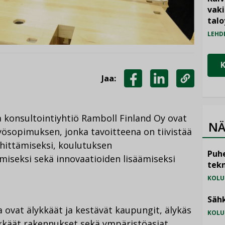
vak
talo
LEHD
Jaa:
JAA
JAA
KOPIOI
FACEBOOKISSA
LINKEDINISSÄ
LINKKI
ja konsultointiyhtiö Ramboll Finland Oy ovat
NÄ
yösopimuksen, jonka tavoitteena on tiivistää
hittämiseksi, koulutuksen
Puhe
iseksi sekä innovaatioiden lisäämiseksi
tekn
KOLU
Sähk
 ovat älykkäät ja kestävät kaupungit, älykäs
KOLU
ykkäät rakennukset sekä ympäristöasiat.