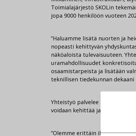
Toimialajärjestö SKOLin tekemä
jopa 9000 henkilöön vuoteen 20
”Haluamme lisätä nuorten ja hei
nopeasti kehittyvän yhdyskunta
näköaloista tulevaisuuteen. Yht
uramahdollisuudet konkretisoitu
osaamistarpeista ja lisätään va
teknillisen tiedekunnan dekaani
Yhteistyö palvelee molempia os
voidaan kehittää ja jakaa puolin j
”Olemme erittäin iloisia kump