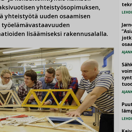
tekn
aksivuotisen yhteistyösopimuksen,
LEHD
tää yhteistyötä uuden osaamisen
en työelämävastaavuuden
Jarn
”As
atioiden lisäämiseksi rakennusalalla.
jotk
osaa
AJAN
Säh
voim
synt
tuo
AJAN
Puut
läm
LEHD
Kai