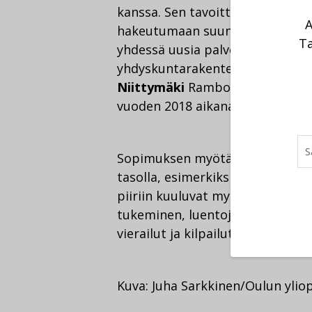
kanssa. Sen tavoitteena on para
A
hakeutumaan suunnittelualan op
Ta
yhdessä uusia palveluja ja tuott
yhdyskuntarakenteen toteutukse
Niittymäki
Rambollista. ”Opiskel
vuoden 2018 aikana tarjosimme ha
Sopimuksen myötä yhdessä teke
tasolla, esimerkiksi lisäämällä d
piiriin kuuluvat myös tutkimus- 
tukeminen, luentojen ja kurssie
vierailut ja kilpailut.
Kuva: Juha Sarkkinen/Oulun ylio