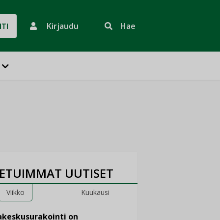
Kirjaudu
Hae
HTI
ETUIMMAT UUTISET
Viikko
Kuukausi
keskusurakointi on