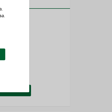
MITYKSET
a.
aa.
ti
a
TYKSET
ir
TYKSET
nlund Oy
TYKSET
eider Electric
TYKSET
KATSO KAIKKI