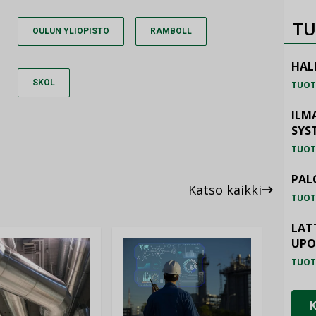
TU
OULUN YLIOPISTO
RAMBOLL
HAL
SKOL
TUOT
ILM
SYS
TUOT
PAL
Katso kaikki
TUOT
LAT
UP
TUOT