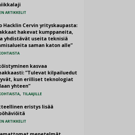
iikkalaji
EN ARTIKKELIT
o Hacklin Cervin yrityskaupasta:
iakkaat hakevat kumppaneita,
a yhdistävät useita teknisiä
misalueita saman katon alle”
KOHTAISTA
köistyminen kasvaa
akkaasti: ”Tulevat kilpailuedut
yvät, kun erilliset teknologiat
daan yhteen”
,
KOHTAISTA
TILAAJILLE
teellinen eristys lisää
pöhäviöitä
EN ARTIKKELIT
vamattomat menetelmät