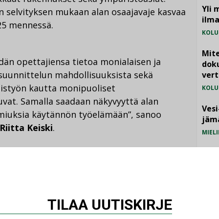
Yli 
n selvityksen mukaan alan osaajavaje kasvaa
ilm
25 mennessä.
KOLU
Mite
dän opettajiensa tietoa monialaisen ja
doku
suunnittelun mahdollisuuksista sekä
vert
eistyön kautta monipuoliset
KOLU
vat. Samalla saadaan näkyvyyttä alan
Vesi
lmiuksia käytännön työelämään”, sanoo
jämä
Riitta Keiski
.
MIELI
apuolia kun moniammatillista osaamista
a toisin.
TILAA UUTISKIRJE
panuutemme syventämisestä Oulun yliopiston