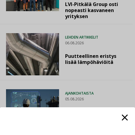
LVI-Pitkälä Group osti
nopeasti kasvaneen
yrityksen
LEHDEN ARTIKKELIT
06.08.2026
Puutteellinen eristys
lisää lämpöhäviöitä
AJANKOHTAISTA
05.08.2026
Sähköistyminen kasvaa
voimakkaasti: ”Tulevat
kilpailuedut syntyvät,
kun erilliset