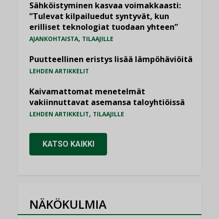
Sähköistyminen kasvaa voimakkaasti:
”Tulevat kilpailuedut syntyvät, kun
erilliset teknologiat tuodaan yhteen”
,
AJANKOHTAISTA
TILAAJILLE
Puutteellinen eristys lisää lämpöhäviöitä
LEHDEN ARTIKKELIT
Kaivamattomat menetelmät
vakiinnuttavat asemansa taloyhtiöissä
,
LEHDEN ARTIKKELIT
TILAAJILLE
KATSO KAIKKI
NÄKÖKULMIA