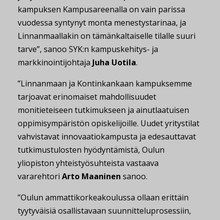
kampuksen Kampusareenalla on vain parissa
vuodessa syntynyt monta menestystarinaa, ja
Linnanmaallakin on tämänkaltaiselle tilalle suuri
tarve”, sanoo SYK:n kampuskehitys- ja
markkinointijohtaja
Juha Uotila
.
”Linnanmaan ja Kontinkankaan kampuksemme
tarjoavat erinomaiset mahdollisuudet
monitieteiseen tutkimukseen ja ainutlaatuisen
oppimisympäristön opiskelijoille. Uudet yritystilat
vahvistavat innovaatiokampusta ja edesauttavat
tutkimustulosten hyödyntämistä, Oulun
yliopiston yhteistyösuhteista vastaava
vararehtori
Arto Maaninen
sanoo.
”Oulun ammattikorkeakoulussa ollaan erittäin
tyytyväisiä osallistavaan suunnitteluprosessiin,