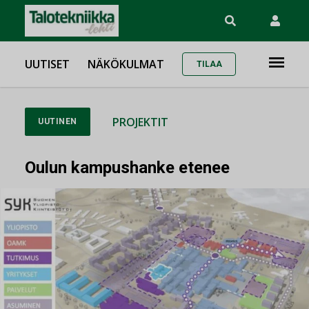
UUTISET
NÄKÖKULMAT
TILAA
PROJEKTIT
UUTINEN
Oulun kampushanke etenee