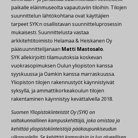
paikalle eläinmuseolta vapautuviin tiloihin. Tilojen
suunnittelun lähtökohtana ovat käyttäjien
tarpeet SYK:n osallistavan suunnitteluprosessin
mukaisesti. Suunnittelusta vastaa
arkkitehtitoimisto Helamaa & Heiskanen Oy
pääsuunnittelijanaan
Matti Mastosalo
.
SYK allekirjoitti tilamuutoksia koskevan
vuokrasopimuksen Oulun yliopiston kanssa
syyskuussa ja Oamkin kanssa marraskuussa.
Yliopiston tilojen rakennustyöt käynnistyivät
syksyllä, ja ammattikorkeakoulun tilojen
rakentaminen käynnistyy kevättalvella 2018.
Suomen Yliopistokiinteistöt Oy (SYK) on
valtakunnallinen kampuskehittäjä, joka omistaa ja
kehittää yliopistokiinteistöjä pääkaupunkiseudun
ulkopuolella. Se kehittää kampuksia ja luo alueellisen