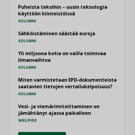
Puheista tekoihin – uusin teknologia
käyttöön kiinteistöissä
KOLUMNI
Sähköistäminen säästää euroja
KOLUMNI
Yli miljoona kotia on vailla toimivaa
ilmanvaihtoa
KOLUMNI
Miten varmistetaan EPD-dokumenteista
saatavien tietojen vertailukelpoisuus?
KOLUMNI
Vesi- ja viemärimitoittaminen on
jämähtänyt ajassa paikalleen
MIELIPIDE