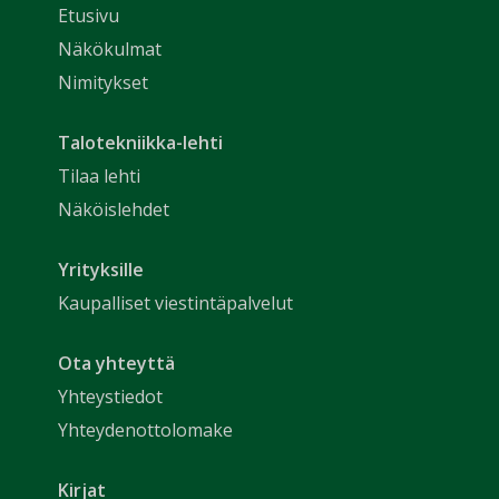
Etusivu
Näkökulmat
Nimitykset
Talotekniikka-lehti
Tilaa lehti
Näköislehdet
Yrityksille
Kaupalliset viestintäpalvelut
Ota yhteyttä
Yhteystiedot
Yhteydenottolomake
Kirjat