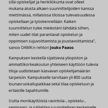
sillä opiskelijat ja henkilökunta ovat olleet
mukana alusta alkaen suunnittelijoiden kanssa
miettimässä, millaisissa tiloissa tulevaisuudessa
opiskellaan ja työskennellään. Kaiken
suunnittelun tulee mielestäni tähdätä siihen,
miten uudet tilat parantavat opiskelun ja
oppimisen sujuvoittamista ja joustavoittamista”,
sanoo OAMK:n rehtori
Jouko Paaso
.
Kampuksen keskellä sijaitsevia yliopiston ja
ammattikorkeakoulun yhteiseen käyttöön tulevia
tiloja uudistetaan kasvavan opiskelijamäärän
tarpeisiin. Kampukselle tarvitaan yli 800 uutta
lounasruokailupaikkaa sekä tilaa opiskeluun ja
erilaisille tapahtumille.
Uutta monikäyttöistä ravintola-, opiskelu-,
seminaari- ja juhlatilaa suunnitellaan keskeiselle