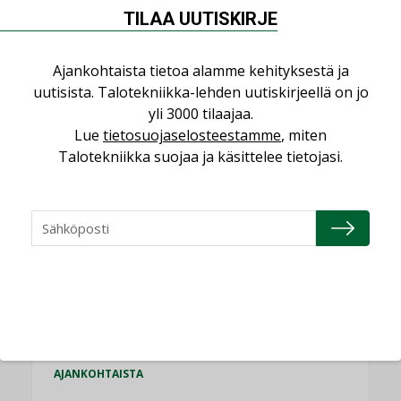
teknologiat tuodaan
TILAA UUTISKIRJE
yhteen”
Ajankohtaista tietoa alamme kehityksestä ja
uutisista. Talotekniikka-lehden uutiskirjeellä on jo
yli 3000 tilaajaa.
Lue
tietosuojaselosteestamme
, miten
LUETUIMMAT UUTISET
Talotekniikka suojaa ja käsittelee tietojasi.
Viikko
Kuukausi
Datakeskusurakointi on tekniikkalaji
LEHDEN ARTIKKELIT
Jarno Hacklin Cervin yrityskaupasta:
”Asiakkaat hakevat kumppaneita, jotka
yhdistävät useita teknisiä osaamisalueita
saman katon alle”
AJANKOHTAISTA