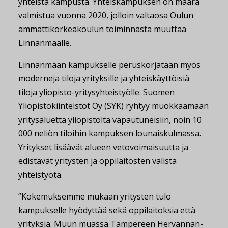
yhteistä kampusta. Yhteiskampuksen on määrä
valmistua vuonna 2020, jolloin valtaosa Oulun
ammattikorkeakoulun toiminnasta muuttaa
Linnanmaalle.
Linnanmaan kampukselle peruskorjataan myös
moderneja tiloja yrityksille ja yhteiskäyttöisiä
tiloja yliopisto-yritysyhteistyölle. Suomen
Yliopistokiinteistöt Oy (SYK) ryhtyy muokkaamaan
yritysaluetta yliopistolta vapautuneisiin, noin 10
000 neliön tiloihin kampuksen lounaiskulmassa.
Yritykset lisäävät alueen vetovoimaisuutta ja
edistävät yritysten ja oppilaitosten välistä
yhteistyötä.
”Kokemuksemme mukaan yritysten tulo
kampukselle hyödyttää sekä oppilaitoksia että
yrityksiä. Muun muassa Tampereen Hervannan-