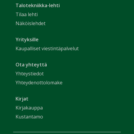
Talotekniikka-lehti
Tilaa lehti
Näköislehdet
Yrityksille
Kaupalliset viestintäpalvelut
Ota yhteyttä
Yhteystiedot
Yhteydenottolomake
Kirjat
Kirjakauppa
Kustantamo