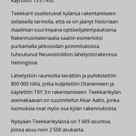
käyttöön 13.5.1952.
Teekkarit osallistuivat kylänsä rakentamiseen
sellaisella tarmolla, että se on jäänyt historiaan
maailman suurimpana opiskelijatempauksena.
Rakennusmateriaalia saatiin esimerkiksi
purkamalla jatkosodan pommituksissa
tuhoutunut Neuvostoliiton lähetystörakennus
Helsingissä.
Lähetystön raunioilta kerättiin ja puhdistettiin
800 000 tiiltä, jotka kuljetettiin Otaniemeen ja
käytettiin TKY 3:n rakentamiseen. Teekkarikylän
asemakaavan on suunnitellut Alvar Aalto, jonka
luomuksia ovat myös osa kylän rakennuksista.
Nykyään Teekkarikylässä on 1 669 asuntoa,
joissa asuu noin 2 500 asukasta.