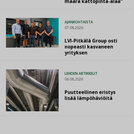
määrä kattopinta-alaa”
AJANKOHTAISTA
07.08.2026
LVI-Pitkälä Group osti
nopeasti kasvaneen
yrityksen
LEHDEN ARTIKKELIT
06.08.2026
Puutteellinen eristys
lisää lämpöhäviöitä