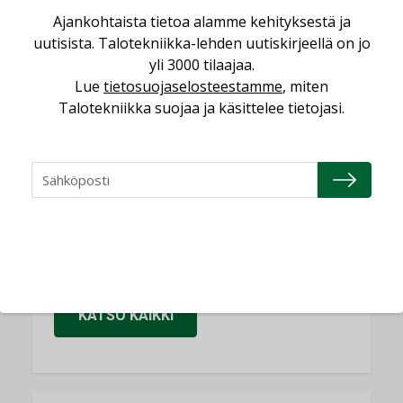
Sähköistäminen säästää euroja
Ajankohtaista tietoa alamme kehityksestä ja
KOLUMNI
uutisista. Talotekniikka-lehden uutiskirjeellä on jo
Yli miljoona kotia on vailla toimivaa
yli 3000 tilaajaa.
ilmanvaihtoa
Lue
tietosuojaselosteestamme
, miten
KOLUMNI
Talotekniikka suojaa ja käsittelee tietojasi.
Miten varmistetaan EPD-dokumenteista
saatavien tietojen vertailukelpoisuus?
KOLUMNI
Vesi- ja viemärimitoittaminen on
jämähtänyt ajassa paikalleen
MIELIPIDE
KATSO KAIKKI