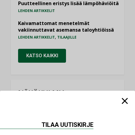
Puutteellinen eristys lisää lämpöhäviöitä
LEHDEN ARTIKKELIT
Kaivamattomat menetelmät
vakiinnuttavat asemansa taloyhtiöissä
,
LEHDEN ARTIKKELIT
TILAAJILLE
KATSO KAIKKI
NÄKÖKULMIA
Puheista tekoihin – uusin teknologia
käyttöön kiinteistöissä
KOLUMNI
TILAA UUTISKIRJE