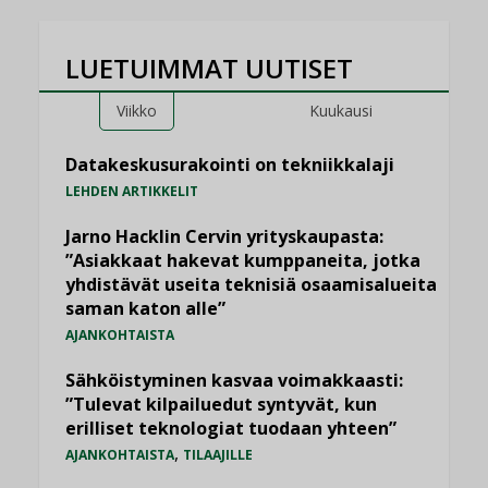
LUETUIMMAT UUTISET
Viikko
Kuukausi
Datakeskusurakointi on tekniikkalaji
LEHDEN ARTIKKELIT
Jarno Hacklin Cervin yrityskaupasta:
”Asiakkaat hakevat kumppaneita, jotka
yhdistävät useita teknisiä osaamisalueita
saman katon alle”
AJANKOHTAISTA
Sähköistyminen kasvaa voimakkaasti:
”Tulevat kilpailuedut syntyvät, kun
erilliset teknologiat tuodaan yhteen”
,
AJANKOHTAISTA
TILAAJILLE