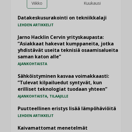
Viikko
Kuukausi
Datakeskusurakointi on tekniikkalaji
LEHDEN ARTIKKELIT
Jarno Hacklin Cervin yrityskaupasta:
”Asiakkaat hakevat kumppaneita, jotka
yhdistävät useita teknisiä osaamisalueita
saman katon alle”
AJANKOHTAISTA
Sähköistyminen kasvaa voimakkaasti:
”Tulevat kilpailuedut syntyvät, kun
erilliset teknologiat tuodaan yhteen”
,
AJANKOHTAISTA
TILAAJILLE
Puutteellinen eristys lisää lämpöhäviöitä
LEHDEN ARTIKKELIT
Kaivamattomat menetelmät