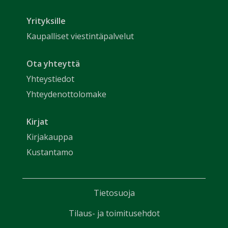
Yrityksille
Kaupalliset viestintäpalvelut
Ota yhteyttä
Yhteystiedot
Yhteydenottolomake
Kirjat
Kirjakauppa
Kustantamo
Tietosuoja
Tilaus- ja toimitusehdot