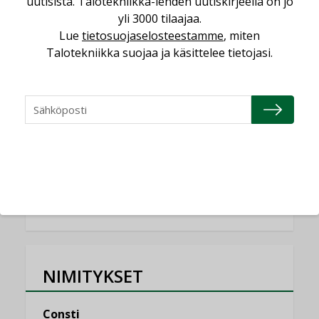
uutisista. Talotekniikka-lehden uutiskirjeellä on jo
KOLUMNI
yli 3000 tilaajaa.
Lue
tietosuojaselosteestamme
, miten
Miten varmistetaan EPD-dokumenteista
Talotekniikka suojaa ja käsittelee tietojasi.
saatavien tietojen vertailukelpoisuus?
KOLUMNI
Vesi- ja viemärimitoittaminen on
jämähtänyt ajassa paikalleen
MIELIPIDE
KATSO KAIKKI
NIMITYKSET
Consti