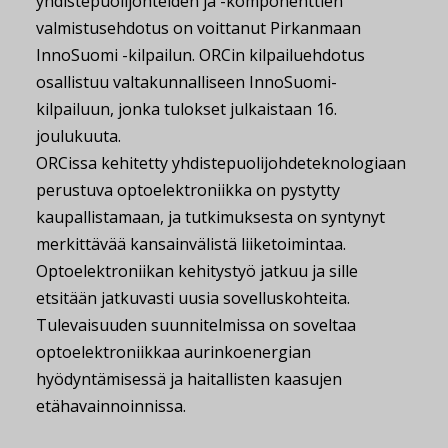
yhdistepuolijohteiden ja -komponenttien
valmistusehdotus on voittanut Pirkanmaan
InnoSuomi -kilpailun. ORCin kilpailuehdotus
osallistuu valtakunnalliseen InnoSuomi-
kilpailuun, jonka tulokset julkaistaan 16.
joulukuuta.
ORCissa kehitetty yhdistepuolijohdeteknologiaan
perustuva optoelektroniikka on pystytty
kaupallistamaan, ja tutkimuksesta on syntynyt
merkittävää kansainvälistä liiketoimintaa.
Optoelektroniikan kehitystyö jatkuu ja sille
etsitään jatkuvasti uusia sovelluskohteita.
Tulevaisuuden suunnitelmissa on soveltaa
optoelektroniikkaa aurinkoenergian
hyödyntämisessä ja haitallisten kaasujen
etähavainnoinnissa.