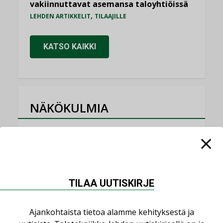
vakiinnuttavat asemansa taloyhtiöissä
,
LEHDEN ARTIKKELIT
TILAAJILLE
KATSO KAIKKI
NÄKÖKULMIA
Puheista tekoihin – uusin teknologia
käyttöön kiinteistöissä
KOLUMNI
Sähköistäminen säästää euroja
TILAA UUTISKIRJE
KOLUMNI
Yli miljoona kotia on vailla toimivaa
Ajankohtaista tietoa alamme kehityksestä ja
ilmanvaihtoa