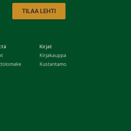
TILAA LEHTI
ttä
Kirjat
ot
Kirjakauppa
ttolomake
Kustantamo