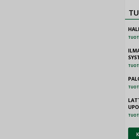
TU
HAL
TUOT
ILM
SYS
TUOT
PAL
TUOT
LAT
UP
TUOT