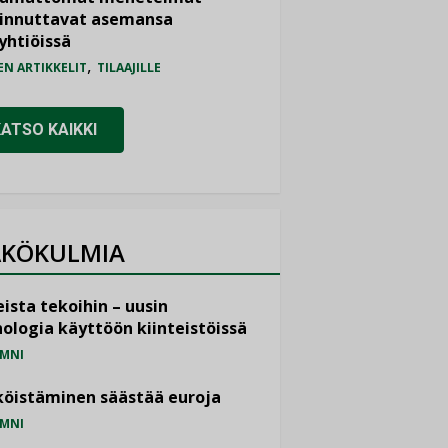
iinnuttavat asemansa
yhtiöissä
,
EN ARTIKKELIT
TILAAJILLE
KATSO KAIKKI
KÖKULMIA
ista tekoihin – uusin
ologia käyttöön kiinteistöissä
MNI
öistäminen säästää euroja
MNI