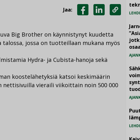
tekn
Jaa:
LEHD
JAA
JAA
KOPIOI
FACEBOOKISSA
LINKEDINISSÄ
LINKKI
Jarn
”As
uluva Big Brother on käynnistynyt kuudetta
jotk
sa talossa, jossa on tuotteillaan mukana myös
osaa
AJAN
lmistamia Hydra- ja Cubista-hanoja sekä
Säh
voim
man koostelähetyksiä katsoi keskimäärin
synt
ettisivuilla vieraili viikoittain noin 500 000
tuo
AJAN
Puut
läm
LEHD
Kai