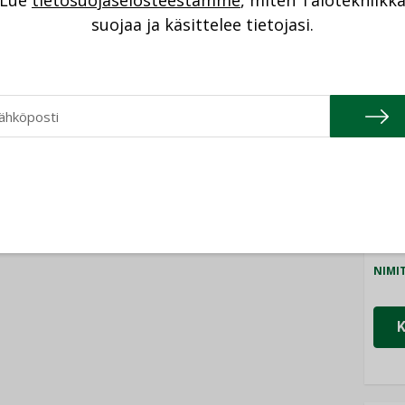
Lue
tietosuojaselosteestamme
, miten Talotekniikk
NI
suojaa ja käsittelee tietojasi.
Cons
NIMI
Refa
NIMI
Gra
NIMI
Schn
NIMI