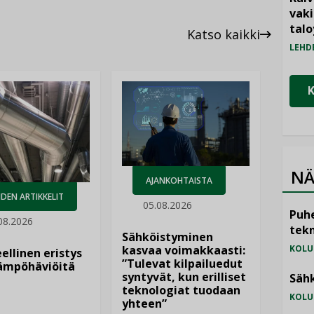
vak
talo
Katso kaikki
LEHD
NÄ
AJANKOHTAISTA
DEN ARTIKKELIT
05.08.2026
Puhe
08.2026
tekn
Sähköistyminen
kasvaa voimakkaasti:
KOLU
ellinen eristys
”Tulevat kilpailuedut
lämpöhäviöitä
syntyvät, kun erilliset
Sähk
teknologiat tuodaan
KOLU
yhteen”