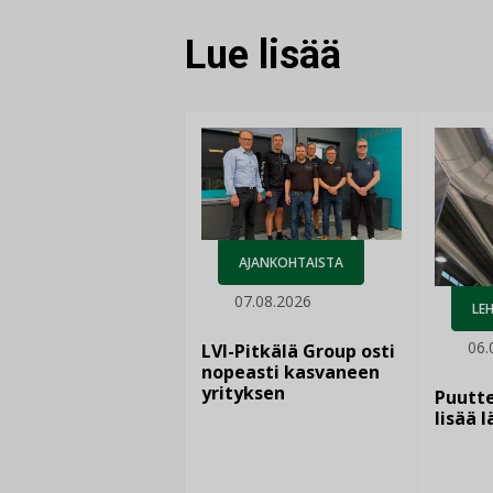
Lue lisää
AJANKOHTAISTA
07.08.2026
LEH
06.
LVI-Pitkälä Group osti
nopeasti kasvaneen
yrityksen
Puutte
lisää 