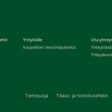
ehti
Yrityksille
Ota yhtey
Kaupalliset viestintäpalvelut
Yhteystied
Yhteydeno
Tietosuoja
Tilaus- ja toimitusehdot