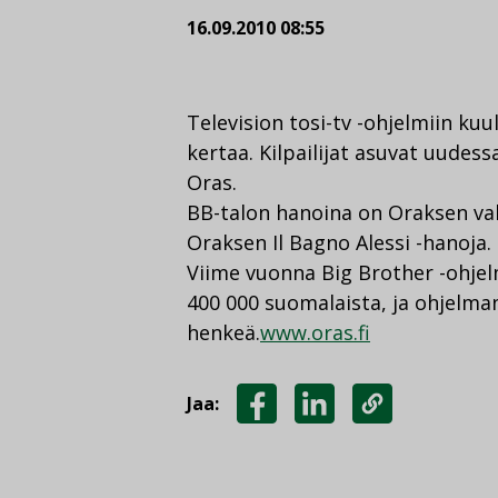
16.09.2010 08:55
Television tosi-tv -ohjelmiin ku
kertaa. Kilpailijat asuvat uudes
Oras.
BB-talon hanoina on Oraksen va
Oraksen Il Bagno Alessi -hanoja.
Viime vuonna Big Brother -ohjel
400 000 suomalaista, ja ohjelman n
henkeä.
www.oras.fi
Jaa:
JAA
JAA
KOPIOI
FACEBOOKISSA
LINKEDINISSÄ
LINKKI