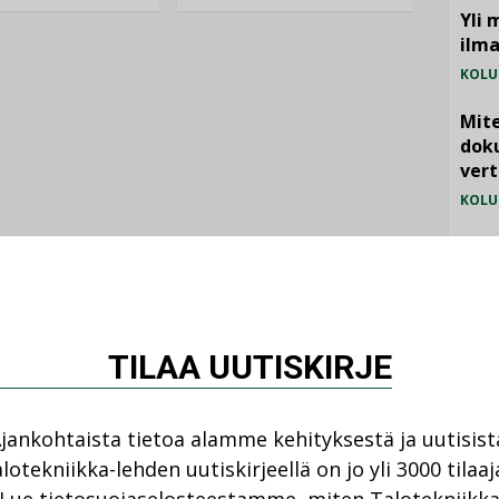
Yli 
ilm
KOLU
Mite
doku
vert
KOLU
Vesi
jämä
MIELI
TILAA UUTISKIRJE
jankohtaista tietoa alamme kehityksestä ja uutisist
lotekniikka-lehden uutiskirjeellä on jo yli 3000 tilaaj