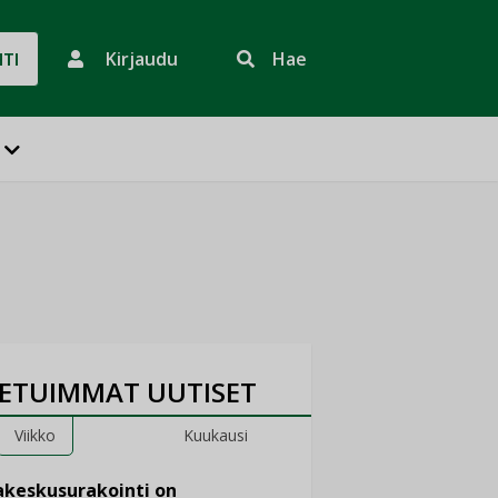
Kirjaudu
Hae
HTI
ETUIMMAT UUTISET
Viikko
Kuukausi
keskusurakointi on