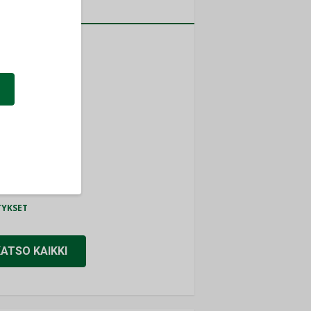
a
MITYKSET
ti
TYKSET
ir
TYKSET
nlund Oy
TYKSET
eider Electric
TYKSET
KATSO KAIKKI