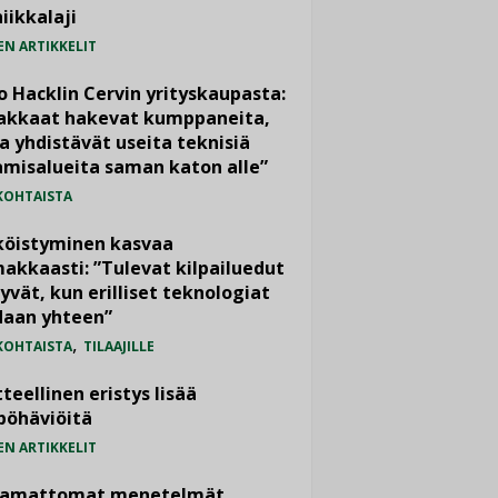
iikkalaji
EN ARTIKKELIT
o Hacklin Cervin yrityskaupasta:
iakkaat hakevat kumppaneita,
a yhdistävät useita teknisiä
misalueita saman katon alle”
KOHTAISTA
köistyminen kasvaa
akkaasti: ”Tulevat kilpailuedut
yvät, kun erilliset teknologiat
daan yhteen”
,
KOHTAISTA
TILAAJILLE
teellinen eristys lisää
pöhäviöitä
EN ARTIKKELIT
vamattomat menetelmät