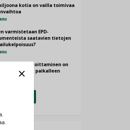
miljoona kotia on vailla toimivaa
anvaihtoa
MNI
n varmistetaan EPD-
menteista saatavien tietojen
ailukelpoisuus?
MNI
- ja viemärimitoittaminen on
htänyt ajassa paikalleen
PIDE
KATSO KAIKKI
a.
aa.