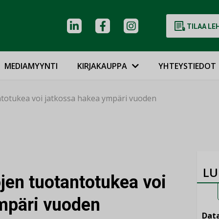
TILAA LE
MEDIAMYYNTI
KIRJAKAUPPA
YHTEYSTIEDOT
ntotukea voi jatkossa hakea ympäri vuoden
LU
jen tuotantotukea voi
mpäri vuoden
Data