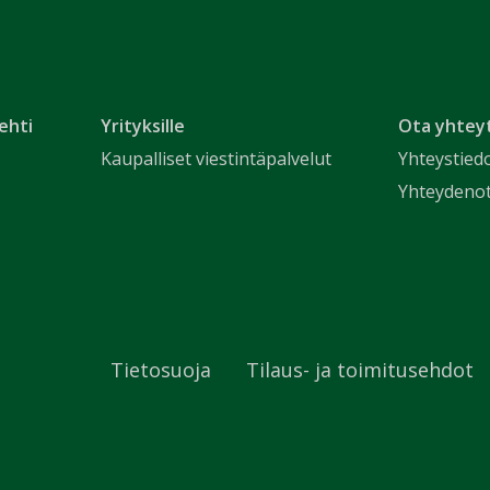
ehti
Yrityksille
Ota yhtey
Kaupalliset viestintäpalvelut
Yhteystied
Yhteydeno
Tietosuoja
Tilaus- ja toimitusehdot