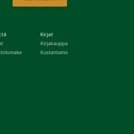
ttä
Kirjat
ot
Kirjakauppa
ttolomake
Kustantamo