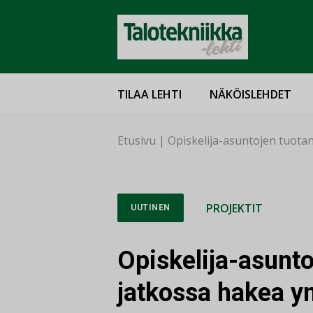
TILAA LEHTI
NÄKÖISLEHDET
Etusivu
|
Opiskelija-asuntojen tuota
PROJEKTIT
UUTINEN
Opiskelija-asunto
jatkossa hakea y