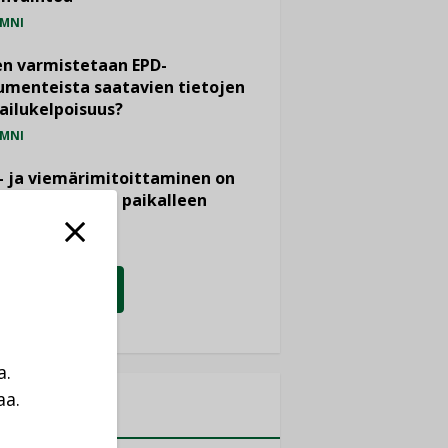
MNI
n varmistetaan EPD-
menteista saatavien tietojen
ailukelpoisuus?
MNI
- ja viemärimitoittaminen on
htänyt ajassa paikalleen
PIDE
KATSO KAIKKI
a.
aa.
MITYKSET
a