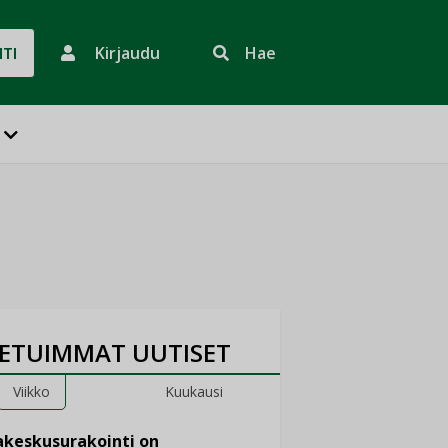
Kirjaudu
Hae
HTI
ETUIMMAT UUTISET
Viikko
Kuukausi
keskusurakointi on