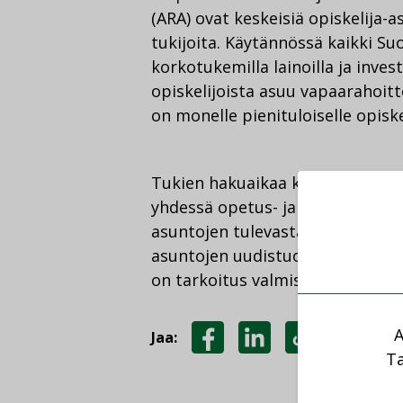
(ARA) ovat keskeisiä opiskelija
tukijoita. Käytännössä kaikki S
korkotukemilla lainoilla ja inves
opiskelijoista asuu vapaarahoit
on monelle pienituloiselle opiskel
Tukien hakuaikaa koskevan uudis
yhdessä opetus- ja kulttuurimini
asuntojen tulevasta tuotantotarp
asuntojen uudistuotanto- ja korja
on tarkoitus valmistua vuoden 
A
Jaa:
Ta
JAA
JAA
KOPIOI
FACEBOOKISSA
LINKEDINISSÄ
LINKKI