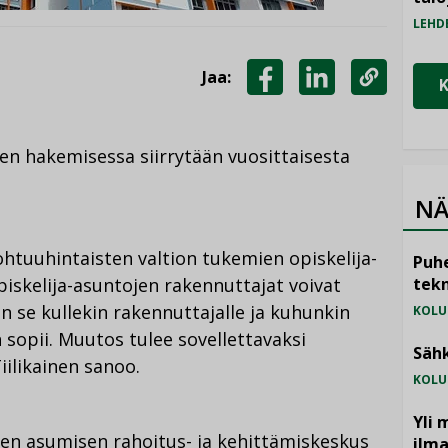
LEHD
Jaa:
JAA
JAA
KOPIOI
FACEBOOKISSA
LINKEDINISSÄ
LINKKI
en hakemisessa siirrytään vuosittaisesta
NÄ
ohtuuhintaisten valtion tukemien opiskelija-
Puhe
iskelija-asuntojen rakennuttajat voivat
tekn
n se kullekin rakennuttajalle ja kuhunkin
KOLU
opii. Muutos tulee sovellettavaksi
Sähk
iilikainen sanoo.
KOLU
Yli 
nen asumisen rahoitus- ja kehittämiskeskus
ilm