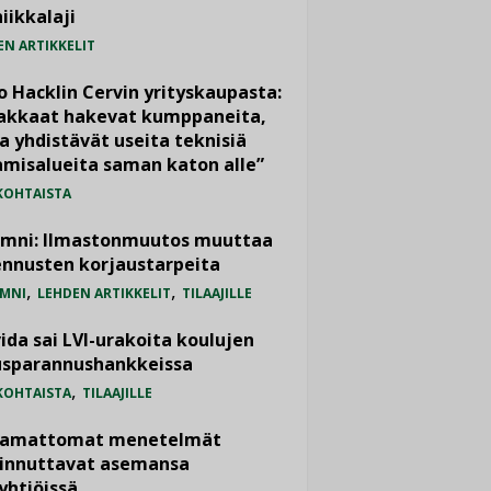
iikkalaji
EN ARTIKKELIT
o Hacklin Cervin yrityskaupasta:
iakkaat hakevat kumppaneita,
a yhdistävät useita teknisiä
misalueita saman katon alle”
KOHTAISTA
umni: Ilmastonmuutos muuttaa
nnusten korjaustarpeita
,
,
MNI
LEHDEN ARTIKKELIT
TILAAJILLE
ida sai LVI-urakoita koulujen
usparannushankkeissa
,
KOHTAISTA
TILAAJILLE
vamattomat menetelmät
iinnuttavat asemansa
yhtiöissä