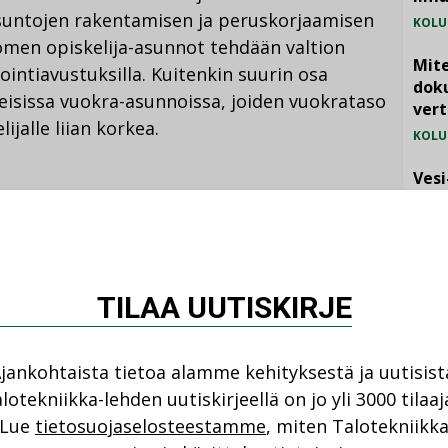
-asuntojen rakentamisen ja peruskorjaamisen
KOLU
uomen opiskelija-asunnot tehdään valtion
Mite
tointiavustuksilla. Kuitenkin suurin osa
doku
teisissa vuokra-asunnoissa, joiden vuokrataso
vert
ijalle liian korkea.
KOLU
Vesi
jämä
tuksen lisäksi ympäristöministeriö teettää
steriön kanssa uuden selvityksen opiskelija-
MIELI
eesta. Tällä tavoin saadaan arvio opiskelija-
ustarpeesta tuleville vuosille. Selvityksen
TILAA UUTISKIRJE
2018 loppuun mennessä.
jankohtaista tietoa alamme kehityksestä ja uutisist
lotekniikka-lehden uutiskirjeellä on jo yli 3000 tilaaj
NI
Lue
tietosuojaselosteestamme
, miten Talotekniikk