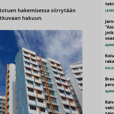
tekn
totuen hakemisessa siirrytään
LEHD
jatkuvaan hakuun.
Jarn
”As
jotk
osaa
AJAN
Kol
rake
KOLU
Brav
per
AJAN
Kai
vak
talo