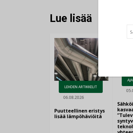
Lue lisää
AJ
LEHDEN ARTIKKELIT
05.
06.08.2026
Sähkö
kasvaa
Puutteellinen eristys
”Tulev
lisää lämpöhäviöitä
syntyv
teknol
yhtee