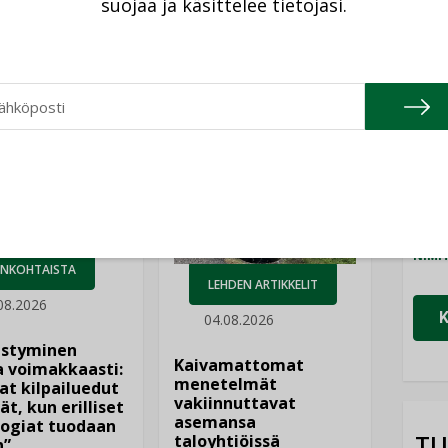
suojaa ja käsittelee tietojasi.
Cons
NIMI
Katso kaikki
Refa
NIMI
Gra
NIMI
Schn
NIMI
ANKOHTAISTA
LEHDEN ARTIKKELIT
08.2026
04.08.2026
istyminen
Kaivamattomat
 voimakkaasti:
menetelmät
at kilpailuedut
vakiinnuttavat
ät, kun erilliset
asemansa
ogiat tuodaan
TU
taloyhtiöissä
n”