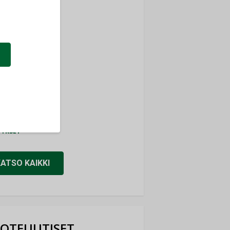
ti
TYKSET
ir
TYKSET
nlund Oy
TYKSET
eider Electric
TYKSET
KATSO KAIKKI
OTEUUTISET