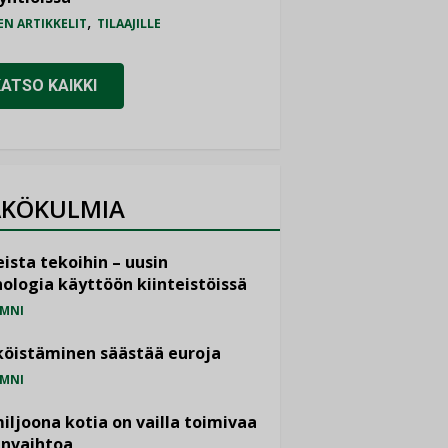
,
EN ARTIKKELIT
TILAAJILLE
KATSO KAIKKI
KÖKULMIA
ista tekoihin – uusin
ologia käyttöön kiinteistöissä
MNI
öistäminen säästää euroja
MNI
miljoona kotia on vailla toimivaa
anvaihtoa