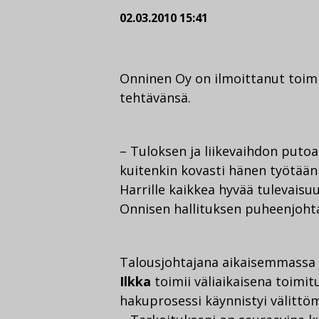
02.03.2010 15:41
Onninen Oy on ilmoittanut toim
tehtävänsä.
– Tuloksen ja liikevaihdon putoa
kuitenkin kovasti hänen työtää
Harrille kaikkea hyvää tulevais
Onnisen hallituksen puheenjohta
Talousjohtajana aikaisemmassa
Ilkka
toimii väliaikaisena toimi
hakuprosessi käynnistyi välittöm