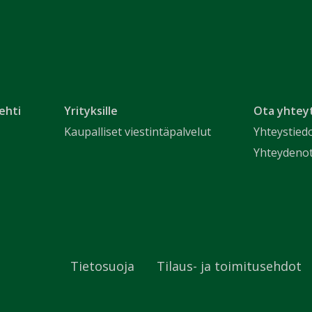
ehti
Yrityksille
Ota yhtey
Kaupalliset viestintäpalvelut
Yhteystied
Yhteydeno
Tietosuoja
Tilaus- ja toimitusehdot