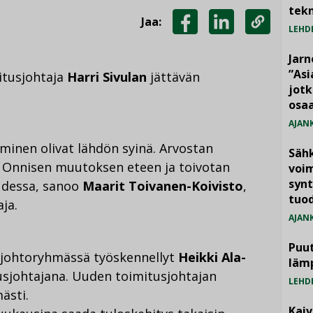
tekn
Jaa:
LEHD
JAA
JAA
KOPIOI
FACEBOOKISSA
LINKEDINISSÄ
LINKKI
Jarn
”As
itusjohtaja
Harri Sivulan
jättävän
jotk
osaa
AJAN
minen olivat lähdön syinä. Arvostan
Säh
n Onnisen muutoksen eteen ja toivotan
voim
synt
uudessa, sanoo
Maarit Toivanen-Koivisto
,
tuo
ja.
AJAN
Puut
 johtoryhmässä työskennellyt
Heikki Ala-
läm
tusjohtajana. Uuden toimitusjohtajan
LEHD
ästi.
Kai