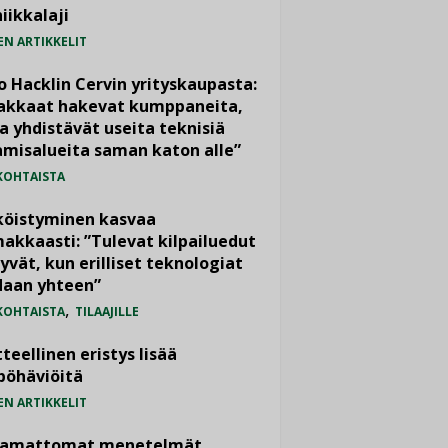
iikkalaji
EN ARTIKKELIT
o Hacklin Cervin yrityskaupasta:
iakkaat hakevat kumppaneita,
a yhdistävät useita teknisiä
misalueita saman katon alle”
KOHTAISTA
köistyminen kasvaa
akkaasti: ”Tulevat kilpailuedut
yvät, kun erilliset teknologiat
daan yhteen”
,
KOHTAISTA
TILAAJILLE
teellinen eristys lisää
pöhäviöitä
EN ARTIKKELIT
vamattomat menetelmät