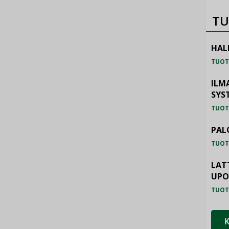
TU
HAL
TUOT
ILM
SYS
TUOT
PAL
TUOT
LAT
UP
TUOT