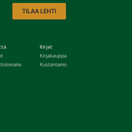
TILAA LEHTI
ttä
Kirjat
ot
Kirjakauppa
ttolomake
Kustantamo