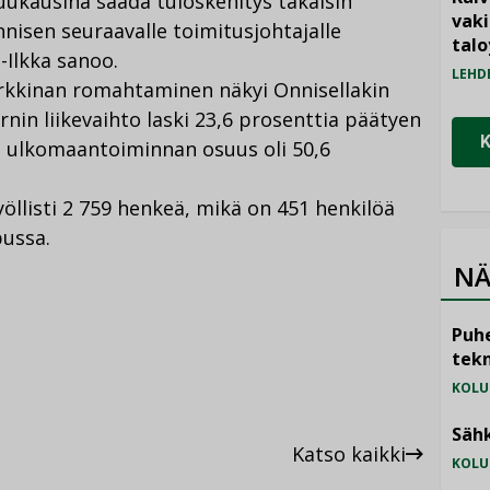
uukausina saada tuloskehitys takaisin
vak
nnisen seuraavalle toimitusjohtajalle
talo
-Ilkka sanoo.
LEHD
arkkinan romahtaminen näkyi Onnisellakin
in liikevaihto laski 23,6 prosenttia päätyen
a ulkomaantoiminnan osuus oli 50,6
öllisti 2 759 henkeä, mikä on 451 henkilöä
ussa.
NÄ
Puhe
tekn
KOLU
Sähk
Katso kaikki
KOLU