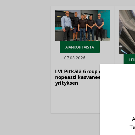
AJANKOHTAISTA
07.08.2026
LEH
06.
LVI-Pitkälä Group osti
nopeasti kasvaneen
yrityksen
Puutte
lisää 
A
Ta