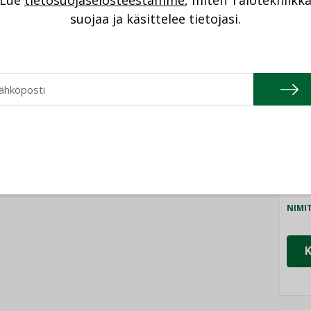
Lue
tietosuojaselosteestamme
, miten Talotekniikk
NI
suojaa ja käsittelee tietojasi.
Cons
NIMI
Refa
NIMI
Gra
NIMI
Schn
NIMI