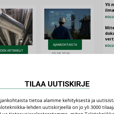
Yli 
ilm
KOLU
Mite
doku
vert
AJANKOHTAISTA
KOLU
DEN ARTIKKELIT
05.08.2026
Vesi
08.2026
jämä
Sähköistyminen
MIELI
kasvaa voimakkaasti:
ellinen eristys
”Tulevat kilpailuedut
lämpöhäviöitä
syntyvät, kun erilliset
TILAA UUTISKIRJE
teknologiat tuodaan
yhteen”
jankohtaista tietoa alamme kehityksestä ja uutisist
lotekniikka-lehden uutiskirjeellä on jo yli 3000 tilaaj