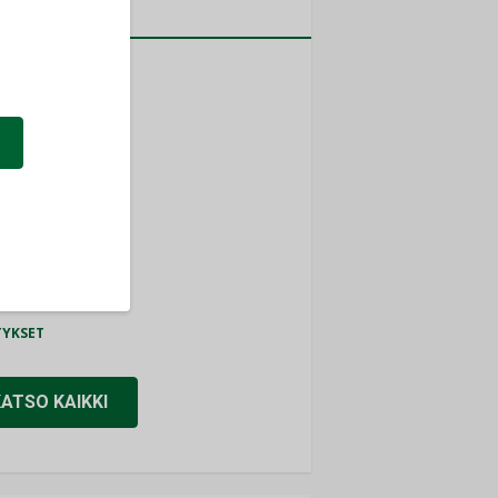
a
MITYKSET
ti
TYKSET
ir
TYKSET
nlund Oy
TYKSET
eider Electric
TYKSET
KATSO KAIKKI