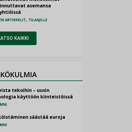
iinnuttavat asemansa
yhtiöissä
,
EN ARTIKKELIT
TILAAJILLE
KATSO KAIKKI
KÖKULMIA
ista tekoihin – uusin
ologia käyttöön kiinteistöissä
MNI
öistäminen säästää euroja
MNI