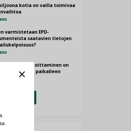
miljoona kotia on vailla toimivaa
anvaihtoa
MNI
n varmistetaan EPD-
menteista saatavien tietojen
ailukelpoisuus?
MNI
- ja viemärimitoittaminen on
htänyt ajassa paikalleen
PIDE
KATSO KAIKKI
a.
aa.