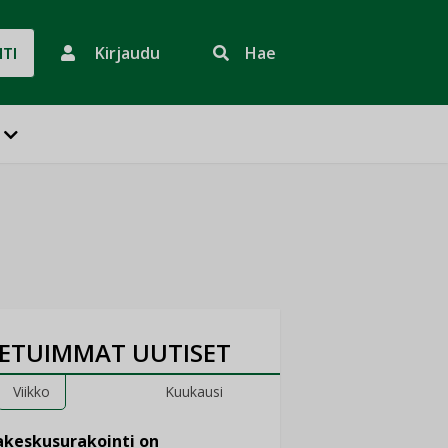
Kirjaudu
Hae
HTI
ETUIMMAT UUTISET
Viikko
Kuukausi
keskusurakointi on