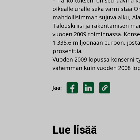
– Tarkoitukseni on seuraavina k
oikealle uralle sekä varmistaa O
mahdollisimman sujuva alku, Ala
Talouskriisi ja rakentamisen m
vuoden 2009 toiminnassa. Konsern
1 335,6 miljoonaan euroon, jost
prosenttia.
Vuoden 2009 lopussa konserni ty
vähemmän kuin vuoden 2008 lop
Jaa:
JAA
JAA
KOPIOI
FACEBOOKISSA
LINKEDINISSÄ
LINKKI
Lue lisää