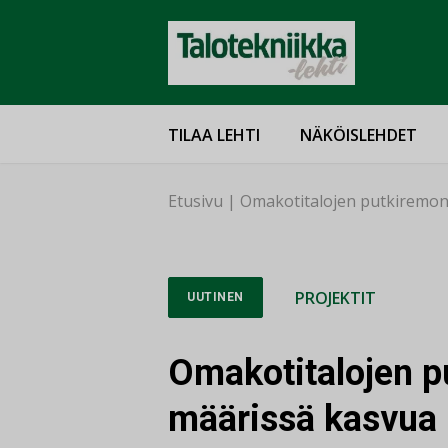
TILAA LEHTI
NÄKÖISLEHDET
Etusivu
|
Omakotitalojen putkiremon
PROJEKTIT
UUTINEN
Omakotitalojen p
määrissä kasvua