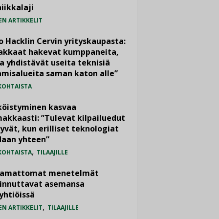
iikkalaji
EN ARTIKKELIT
o Hacklin Cervin yrityskaupasta:
iakkaat hakevat kumppaneita,
a yhdistävät useita teknisiä
misalueita saman katon alle”
KOHTAISTA
köistyminen kasvaa
akkaasti: ”Tulevat kilpailuedut
yvät, kun erilliset teknologiat
daan yhteen”
,
KOHTAISTA
TILAAJILLE
vamattomat menetelmät
iinnuttavat asemansa
yhtiöissä
,
EN ARTIKKELIT
TILAAJILLE