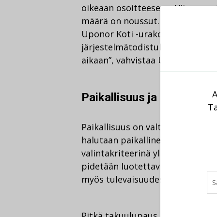
oikeaan osoitteeseen. Viime vuo
määrä on noussut. Tätä tukee my
Uponor Koti -urakoitsijat ovat
järjestelmätodistuksia tehdyis
aikaan”, vahvistaa Uponor Koti 
A
Paikallisuus ja luotettavu
Ta
Paikallisuus on valttia myös put
halutaan paikallinen ja tuttu LVI
valintakriteerinä yli 90 % vasta
pidetään luotettavaa ja pitkäaik
myös tulevaisuudessa.
Pitkä takuulupaus ei anna turvaa