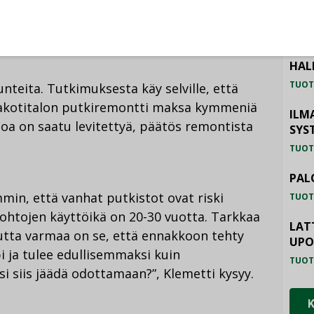
 7% vastaajista kertoi tärkeimmäksi
TU
n.
HAL
TUOT
nteita. Tutkimuksesta käy selville, että
makotitalon putkiremontti maksa kymmeniä
ILM
etoa on saatu levitettyä, päätös remontista
SYS
TUOT
PAL
min, että vanhat putkistot ovat riski
TUOT
johtojen käyttöikä on 20-30 vuotta. Tarkkaa
LAT
utta varmaa on se, että ennakkoon tehty
UP
 ja tulee edullisemmaksi kuin
TUOT
i siis jäädä odottamaan?”, Klemetti kysyy.