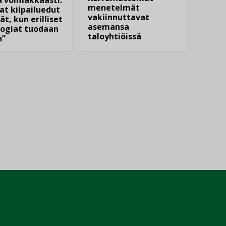
menetelmät
at kilpailuedut
vakiinnuttavat
ät, kun erilliset
asemansa
ogiat tuodaan
taloyhtiöissä
n”