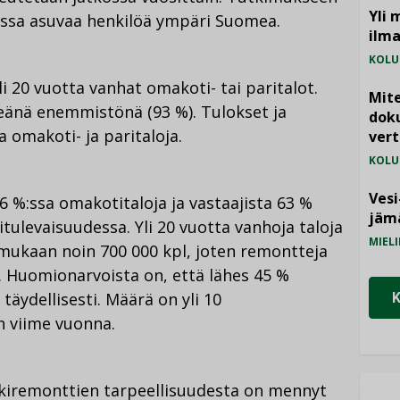
Yli 
lossa asuvaa henkilöä ympäri Suomea.
ilm
KOLU
li 20 vuotta vanhat omakoti- tai paritalot.
Mite
keänä enemmistönä (93 %). Tulokset ja
doku
a omakoti- ja paritaloja.
vert
KOLU
Vesi
6 %:ssa omakotitaloja ja vastaajista 63 %
jämä
tulevaisuudessa. Yli 20 vuotta vanhoja taloja
MIELI
ukaan noin 700 000 kpl, joten remontteja
. Huomionarvoista on, että lähes 45 %
 täydellisesti. Määrä on yli 10
n viime vuonna.
utkiremonttien tarpeellisuudesta on mennyt