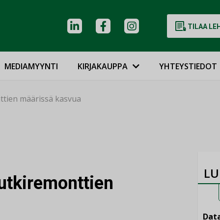
TILAA LE
MEDIAMYYNTI
KIRJAKAUPPA
YHTEYSTIEDOT
ttien määrissä kasvua
LU
utkiremonttien
Data