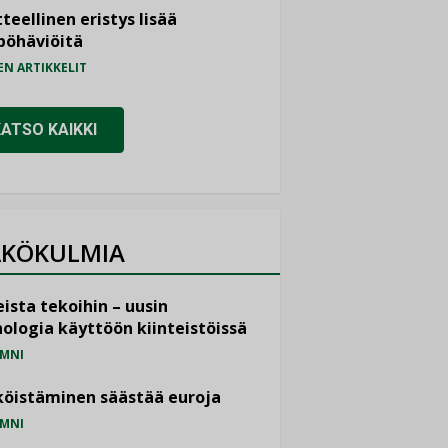
teellinen eristys lisää
pöhäviöitä
EN ARTIKKELIT
KATSO KAIKKI
KÖKULMIA
ista tekoihin – uusin
ologia käyttöön kiinteistöissä
MNI
öistäminen säästää euroja
MNI