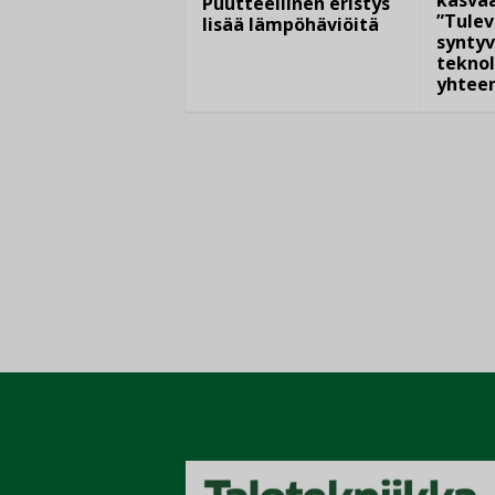
Puutteellinen eristys
”Tulev
lisää lämpöhäviöitä
syntyv
teknol
yhtee