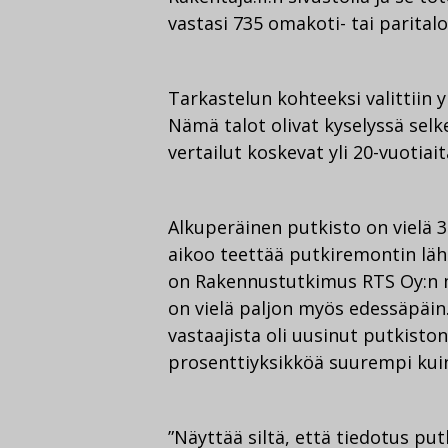
vastasi 735 omakoti- tai parita
Tarkastelun kohteeksi valittiin y
Nämä talot olivat kyselyssä sel
vertailut koskevat yli 20-vuotiait
Alkuperäinen putkisto on vielä 3
aikoo teettää putkiremontin lähi
on Rakennustutkimus RTS Oy:n m
on vielä paljon myös edessäpäin
vastaajista oli uusinut putkiston
prosenttiyksikköä suurempi kui
”Näyttää siltä, että tiedotus p