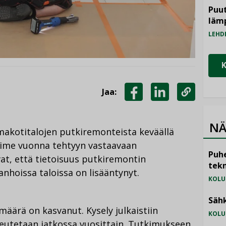
Puut
läm
LEHD
Jaa:
JAA
JAA
KOPIOI
FACEBOOKISSA
LINKEDINISSÄ
LINKKI
NÄ
akotitalojen putkiremonteista keväällä
viime vuonna tehtyyn vastaavaan
Puhe
at, että tietoisuus putkiremontin
tekn
anhoissa taloissa on lisääntynyt.
KOLU
Sähk
äärä on kasvanut. Kysely julkaistiin
KOLU
toteutetaan jatkossa vuosittain. Tutkimukseen