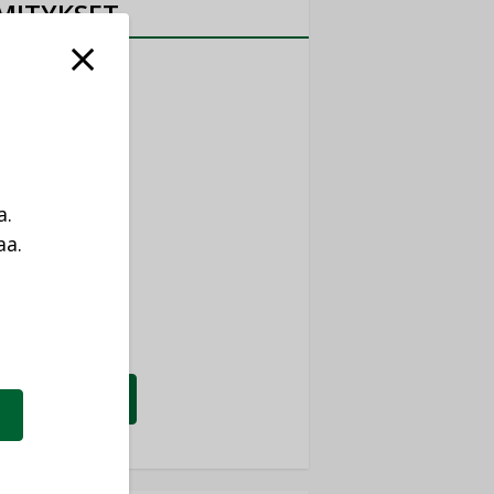
MITYKSET
ti
TYKSET
ir
TYKSET
a.
nlund Oy
aa.
TYKSET
a
eider Electric
TYKSET
KATSO KAIKKI