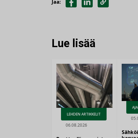
Jaa:
JAA
JAA
KOPIOI
FACEBOOKISSA
LINKEDINISSÄ
LINKKI
Lue lisää
AJ
LEHDEN ARTIKKELIT
05.
06.08.2026
Sähkö
kasvaa