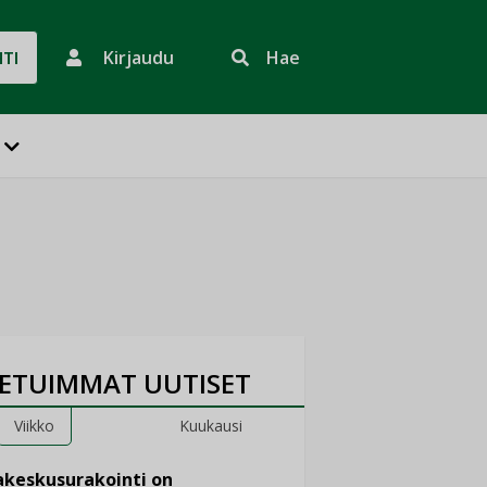
Kirjaudu
Hae
HTI
ETUIMMAT UUTISET
Viikko
Kuukausi
keskusurakointi on