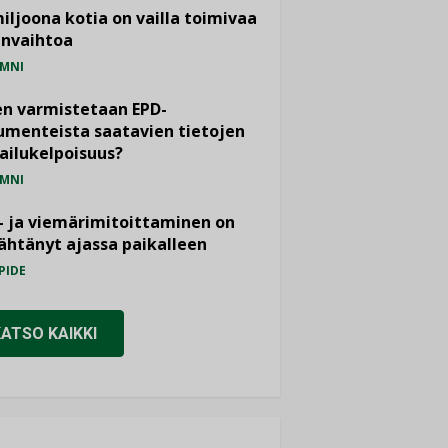
miljoona kotia on vailla toimivaa
anvaihtoa
MNI
n varmistetaan EPD-
menteista saatavien tietojen
ailukelpoisuus?
MNI
- ja viemärimitoittaminen on
htänyt ajassa paikalleen
PIDE
KATSO KAIKKI