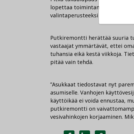
lopettaa toimintansa. Vain noin
valintaperusteeksi halvan hinna
Putkiremontti herättää suuria tu
vastaajat ymmärtävät, ettei o
tuhansia eikä kestä viikkoja. Ti
pitää vain tehdä.
”Asukkaat tiedostavat nyt parem
asumiselle. Vanhojen käyttövesi
käyttöikää ei voida ennustaa, m
putkiremontti on vaivattomampi
vesivahinkojen korjaaminen. Miks