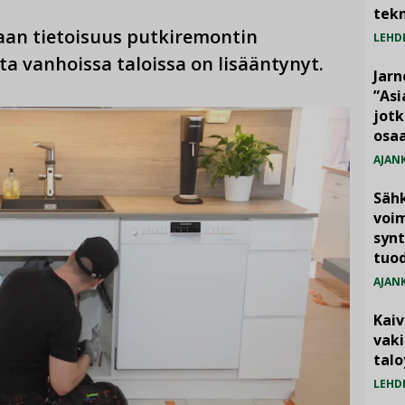
tekn
an tietoisuus putkiremontin
LEHD
tta vanhoissa taloissa on lisääntynyt.
Jarn
”As
jotk
osaa
AJAN
Säh
voim
synt
tuo
AJAN
Kai
vak
talo
LEHD