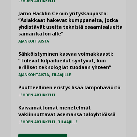
LEHDEN ARTIKKELIT
Jarno Hacklin Cervin yrityskaupasta:
”Asiakkaat hakevat kumppaneita, jotka
yhdistävät useita teknisiä osaamisalueita
saman katon alle”
AJANKOHTAISTA
Sähköistyminen kasvaa voimakkaasti:
”Tulevat kilpailuedut syntyvät, kun
erilliset teknologiat tuodaan yhteen”
,
AJANKOHTAISTA
TILAAJILLE
Puutteellinen eristys lisää lämpöhäviöitä
LEHDEN ARTIKKELIT
Kaivamattomat menetelmät
vakiinnuttavat asemansa taloyhtiöissä
,
LEHDEN ARTIKKELIT
TILAAJILLE