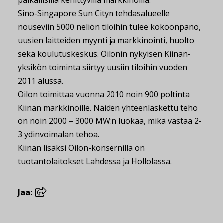
paikallisilla kehittyvillä markkinoilla.
Sino-Singapore Sun Cityn tehdasalueelle
nouseviin 5000 neliön tiloihin tulee kokoonpano,
uusien laitteiden myynti ja markkinointi, huolto
sekä koulutuskeskus. Oilonin nykyisen Kiinan-
yksikön toiminta siirtyy uusiin tiloihin vuoden
2011 alussa.
Oilon toimittaa vuonna 2010 noin 900 poltinta
Kiinan markkinoille. Näiden yhteenlaskettu teho
on noin 2000 – 3000 MW:n luokaa, mikä vastaa 2-
3 ydinvoimalan tehoa.
Kiinan lisäksi Oilon-konsernilla on
tuotantolaitokset Lahdessa ja Hollolassa.
Jaa: