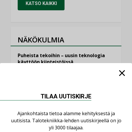
KATSO KAIKKI
NÄKÖKULMIA
Puheista tekoihin – uusin teknologia
käyttöön kiinteistöissä
KOLUMNI
Sähköistäminen säästää euroja
KOLUMNI
TILAA UUTISKIRJE
Yli miljoona kotia on vailla toimivaa
ilmanvaihtoa
Ajankohtaista tietoa alamme kehityksestä ja
KOLUMNI
uutisista. Talotekniikka-lehden uutiskirjeellä on jo
Miten varmistetaan EPD-dokumenteista
yli 3000 tilaajaa.