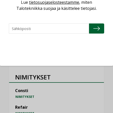
saatavien tietojen vertailukelpoisuus?
Lue
tietosuojaselosteestamme
, miten
KOLUMNI
Talotekniikka suojaa ja käsittelee tietojasi.
Vesi- ja viemärimitoittaminen on
jämähtänyt ajassa paikalleen
MIELIPIDE
KATSO KAIKKI
NIMITYKSET
Consti
NIMITYKSET
Refair