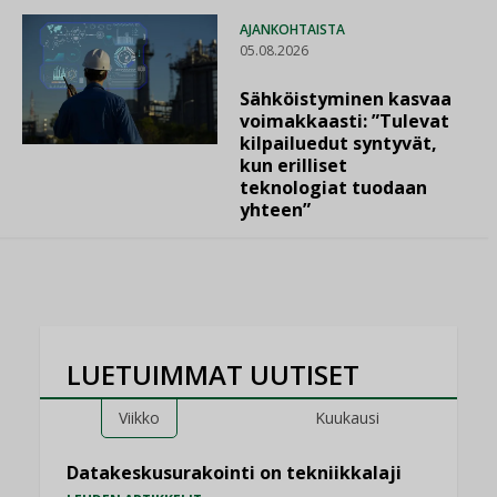
AJANKOHTAISTA
05.08.2026
Sähköistyminen kasvaa
voimakkaasti: ”Tulevat
kilpailuedut syntyvät,
kun erilliset
teknologiat tuodaan
yhteen”
LUETUIMMAT UUTISET
Viikko
Kuukausi
Datakeskusurakointi on tekniikkalaji