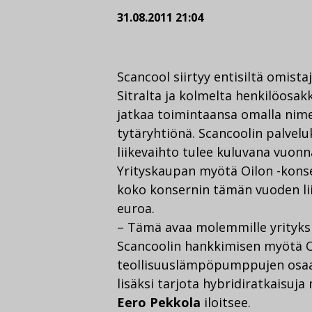
31.08.2011 21:04
Scancool siirtyy entisiltä omista
Sitralta ja kolmelta henkilöosa
jatkaa toimintaansa omalla nime
tytäryhtiönä. Scancoolin palvelu
liikevaihto tulee kuluvana vuon
Yrityskaupan myötä Oilon -konse
koko konsernin tämän vuoden li
euroa.
– Tämä avaa molemmille yrityksil
Scancoolin hankkimisen myötä O
teollisuuslämpöpumppujen osaa
lisäksi tarjota hybridiratkaisuja
Eero Pekkola
iloitsee.