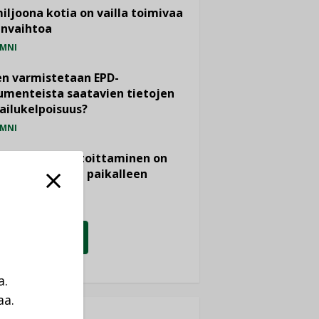
miljoona kotia on vailla toimivaa
anvaihtoa
MNI
n varmistetaan EPD-
menteista saatavien tietojen
ailukelpoisuus?
MNI
- ja viemärimitoittaminen on
htänyt ajassa paikalleen
PIDE
KATSO KAIKKI
a.
aa.