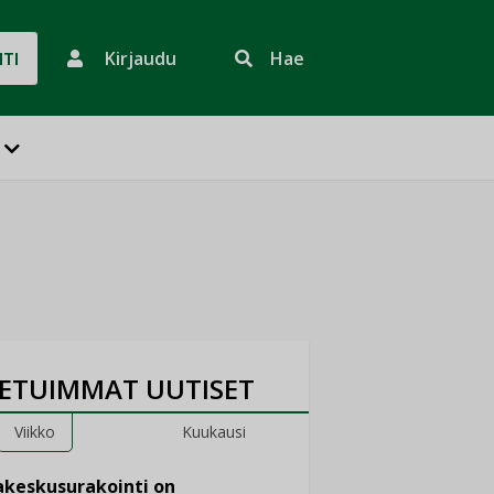
Kirjaudu
Hae
HTI
ETUIMMAT UUTISET
Viikko
Kuukausi
keskusurakointi on