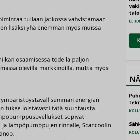
vak
talo
toimintaa tullaan jatkossa vahvistamaan
LEHD
uden lisäksi yhä enemmän myös muissa
ikan osaamisessa todella paljon
emassa olevilla markkinoilla, mutta myös
NÄ
Puhe
tä ympäristöystävällisemmän energian
tekn
n tukee loistavasti tätä suuntausta.
KOLU
lämpöpumppusovellukset sopivat
Sähk
n ja lämpöpumppujen rinnalle, Scancoolin
anoo.
KOLU