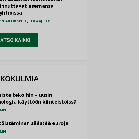
iinnuttavat asemansa
yhtiöissä
,
EN ARTIKKELIT
TILAAJILLE
KATSO KAIKKI
KÖKULMIA
ista tekoihin – uusin
ologia käyttöön kiinteistöissä
MNI
öistäminen säästää euroja
MNI