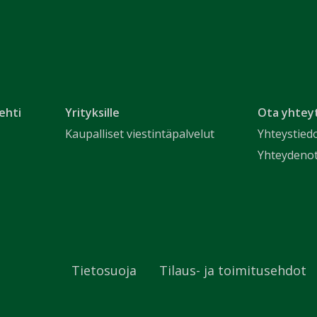
ehti
Yrityksille
Ota yhtey
Kaupalliset viestintäpalvelut
Yhteystied
Yhteydeno
Tietosuoja
Tilaus- ja toimitusehdot