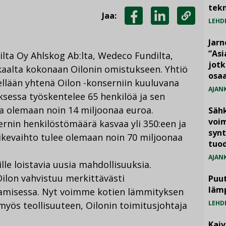
tekn
Jaa:
LEHD
JAA
JAA
KOPIOI
FACEBOOKISSA
LINKEDINISSÄ
LINKKI
Jarn
”As
jilta Oy Ahlskog Ab:lta, Wedeco Fundilta,
jotk
kkaalta kokonaan Oilonin omistukseen. Yhtiö
osaa
llään yhtenä Oilon -konserniin kuuluvana
AJAN
ksessa työskentelee 65 henkilöä ja sen
na olemaan noin 14 miljoonaa euroa.
Säh
voim
rnin henkilöstömäärä kasvaa yli 350:een ja
synt
ikevaihto tulee olemaan noin 70 miljoonaa
tuo
AJAN
le loistavia uusia mahdollisuuksia.
ilon vahvistuu merkittävästi
Puut
läm
misessa. Nyt voimme kotien lämmityksen
LEHD
 myös teollisuuteen, Oilonin toimitusjohtaja
Kai