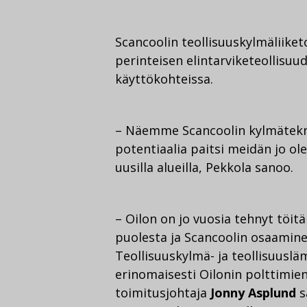
Scancoolin teollisuuskylmäliike
perinteisen elintarviketeollisu
käyttökohteissa.
– Näemme Scancoolin kylmätekni
potentiaalia paitsi meidän jo ol
uusilla alueilla, Pekkola sanoo.
– Oilon on jo vuosia tehnyt töi
puolesta ja Scancoolin osaamine
Teollisuuskylmä- ja teollisuus
erinomaisesti Oilonin polttimie
toimitusjohtaja
Jonny Asplund
s