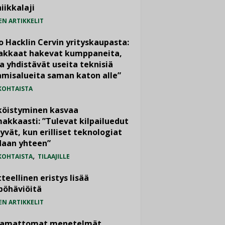
iikkalaji
EN ARTIKKELIT
o Hacklin Cervin yrityskaupasta:
iakkaat hakevat kumppaneita,
a yhdistävät useita teknisiä
misalueita saman katon alle”
KOHTAISTA
köistyminen kasvaa
akkaasti: ”Tulevat kilpailuedut
yvät, kun erilliset teknologiat
daan yhteen”
,
KOHTAISTA
TILAAJILLE
teellinen eristys lisää
pöhäviöitä
EN ARTIKKELIT
vamattomat menetelmät