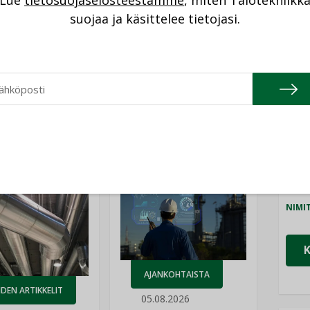
Lue
tietosuojaselosteestamme
, miten Talotekniikk
NI
suojaa ja käsittelee tietojasi.
Cons
NIMI
Refa
NIMI
Katso kaikki
Gra
NIMI
Schn
NIMI
AJANKOHTAISTA
DEN ARTIKKELIT
05.08.2026