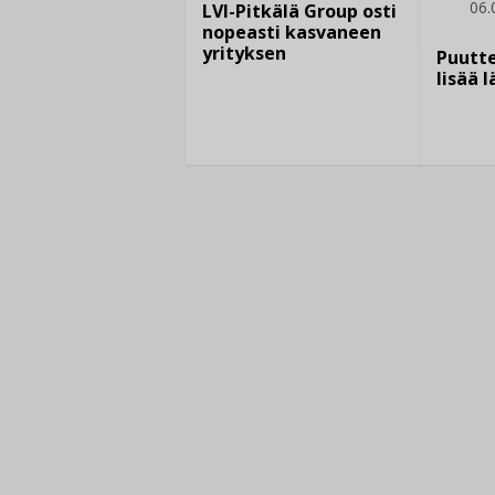
06.
LVI-Pitkälä Group osti
nopeasti kasvaneen
yrityksen
Puutte
lisää 