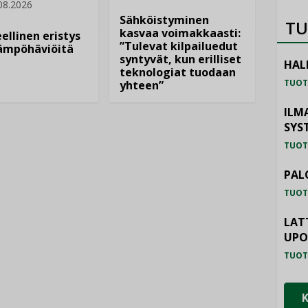
08.2026
Sähköistyminen
TU
kasvaa voimakkaasti:
ellinen eristys
”Tulevat kilpailuedut
lämpöhäviöitä
syntyvät, kun erilliset
HAL
teknologiat tuodaan
TUOT
yhteen”
ILM
SYS
TUOT
PAL
TUOT
LAT
UP
TUOT