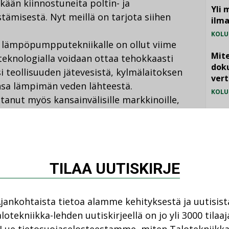
tkään kiinnostuneita poltin- ja
Yli 
misestä. Nyt meillä on tarjota siihen
ilm
KOLU
a lämpöpumpputekniikalle on ollut viime
Mite
teknologialla voidaan ottaa tehokkaasti
doku
 teollisuuden jätevesistä, kylmälaitoksen
vert
sa lämpimän veden lähteestä.
KOLU
tanut myös kansainvälisille markkinoille,
jälle ja Englantiin. Oilon -konserniin
Vesi
jämä
avautuukin entistä laajemmat ulkomaan
MIELI
uun muassa Aasian ja Venäjän markkinoilla,
TILAA UUTISKIRJE
essä lähteä viemään uutta teknologiaa myös
ssa olevien kansainvälisten asiakkaiden
n potentiaalisia asiakkaita myös Scancoolin
jankohtaista tietoa alamme kehityksestä ja uutisist
kaukokylmän tekeminen tehokkaasti yhdellä
lotekniikka-lehden uutiskirjeellä on jo yli 3000 tilaaj
Pekkola sanoo.