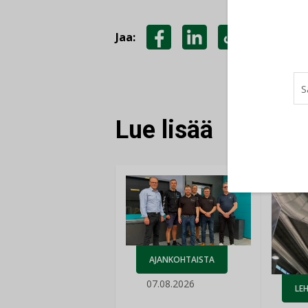
Jaa:
JAA
JAA
KOPIOI
FACEBOOKISSA
LINKEDINISSÄ
LINKKI
Lue lisää
AJANKOHTAISTA
07.08.2026
LEH