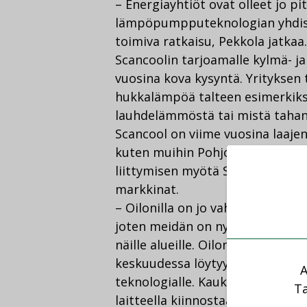
– Energiayhtiöt ovat olleet jo pi
lämpöpumpputeknologian yhdistä
toimiva ratkaisu, Pekkola jatkaa.
Scancoolin tarjoamalle kylmä- j
vuosina kova kysyntä. Yrityksen 
hukkalämpöä talteen esimerkiksi
lauhdelämmöstä tai mistä tahan
Scancool on viime vuosina laajen
kuten muihin Pohjoismaihin, Venä
liittymisen myötä Scancoolille 
markkinat.
– Oilonilla on jo vahva asema m
joten meidän on nyt helppo yhd
näille alueille. Oilonin jo olema
keskuudessa löytyy todella paljo
A
teknologialle. Kaukolämmön ja 
Ta
laitteella kiinnostaa kaikkialla, 