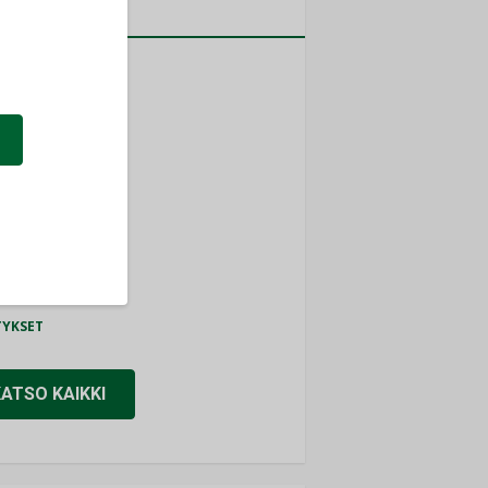
a
MITYKSET
ti
TYKSET
ir
TYKSET
nlund Oy
TYKSET
eider Electric
TYKSET
KATSO KAIKKI