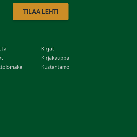
TILAA LEHTI
ttä
Kirjat
ot
Kirjakauppa
ttolomake
Kustantamo