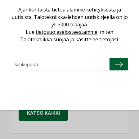
Sähköistäminen säästää euroja
Ajankohtaista tietoa alamme kehityksestä ja
KOLUMNI
uutisista. Talotekniikka-lehden uutiskirjeellä on jo
yli 3000 tilaajaa.
Yli miljoona kotia on vailla toimivaa
Lue
tietosuojaselosteestamme
, miten
ilmanvaihtoa
Talotekniikka suojaa ja käsittelee tietojasi.
KOLUMNI
Miten varmistetaan EPD-dokumenteista
saatavien tietojen vertailukelpoisuus?
KOLUMNI
Vesi- ja viemärimitoittaminen on
jämähtänyt ajassa paikalleen
MIELIPIDE
KATSO KAIKKI