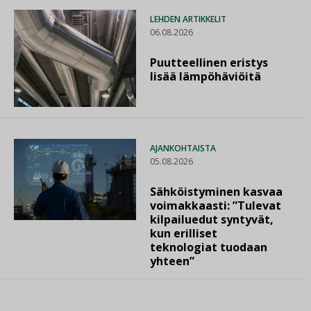
LEHDEN ARTIKKELIT
06.08.2026
Puutteellinen eristys
lisää lämpöhäviöitä
AJANKOHTAISTA
05.08.2026
Sähköistyminen kasvaa
voimakkaasti: ”Tulevat
kilpailuedut syntyvät,
kun erilliset
teknologiat tuodaan
yhteen”