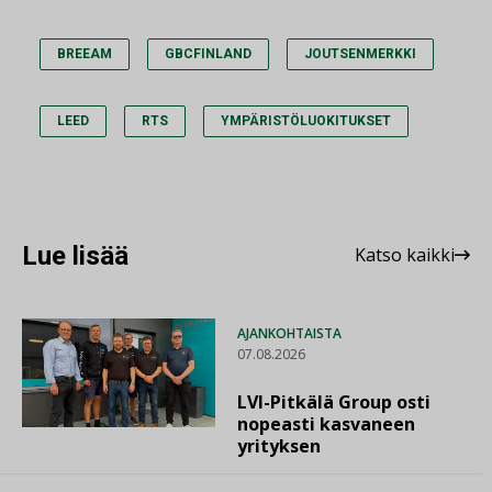
BREEAM
GBCFINLAND
JOUTSENMERKKI
LEED
RTS
YMPÄRISTÖLUOKITUKSET
Lue lisää
Katso kaikki
AJANKOHTAISTA
07.08.2026
LVI-Pitkälä Group osti
nopeasti kasvaneen
yrityksen