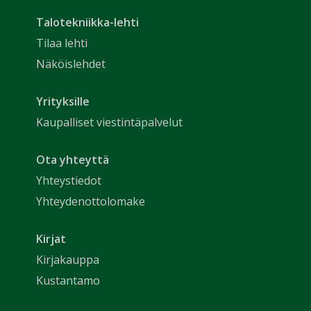
Talotekniikka-lehti
Tilaa lehti
Näköislehdet
Yrityksille
Kaupalliset viestintäpalvelut
Ota yhteyttä
Yhteystiedot
Yhteydenottolomake
Kirjat
Kirjakauppa
Kustantamo