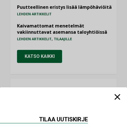
Puutteellinen eristys lisää lämpöhäviöitä
LEHDEN ARTIKKELIT
Kaivamattomat menetelmät
vakiinnuttavat asemansa taloyhtiöissä
,
LEHDEN ARTIKKELIT
TILAAJILLE
KATSO KAIKKI
NÄKÖKULMIA
Puheista tekoihin – uusin teknologia
käyttöön kiinteistöissä
TILAA UUTISKIRJE
KOLUMNI