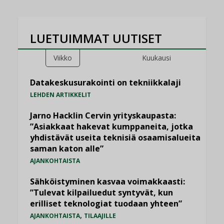
LUETUIMMAT UUTISET
Viikko
Kuukausi
Datakeskusurakointi on tekniikkalaji
LEHDEN ARTIKKELIT
Jarno Hacklin Cervin yrityskaupasta:
”Asiakkaat hakevat kumppaneita, jotka
yhdistävät useita teknisiä osaamisalueita
saman katon alle”
AJANKOHTAISTA
Sähköistyminen kasvaa voimakkaasti:
”Tulevat kilpailuedut syntyvät, kun
erilliset teknologiat tuodaan yhteen”
,
AJANKOHTAISTA
TILAAJILLE