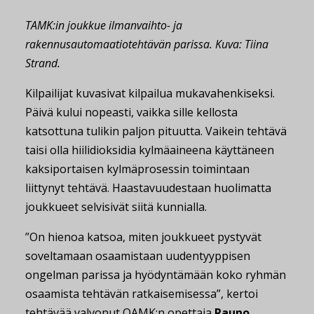
TAMK:in joukkue ilmanvaihto- ja
rakennusautomaatiotehtävän parissa. Kuva: Tiina
Strand.
Kilpailijat kuvasivat kilpailua mukavahenkiseksi.
Päivä kului nopeasti, vaikka sille kellosta
katsottuna tulikin paljon pituutta. Vaikein tehtävä
taisi olla hiilidioksidia kylmäaineena käyttäneen
kaksiportaisen kylmäprosessin toimintaan
liittynyt tehtävä. Haastavuudestaan huolimatta
joukkueet selvisivät siitä kunnialla.
”On hienoa katsoa, miten joukkueet pystyvät
soveltamaan osaamistaan uudentyyppisen
ongelman parissa ja hyödyntämään koko ryhmän
osaamista tehtävän ratkaisemisessa”, kertoi
tehtävää valvonut OAMK:n opettaja
Rauno