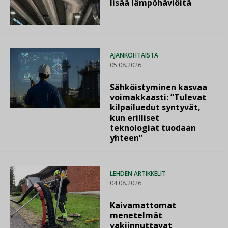
lisää lämpöhäviöitä
AJANKOHTAISTA
05.08.2026
Sähköistyminen kasvaa
voimakkaasti: ”Tulevat
kilpailuedut syntyvät,
kun erilliset
teknologiat tuodaan
yhteen”
LEHDEN ARTIKKELIT
04.08.2026
Kaivamattomat
menetelmät
vakiinnuttavat