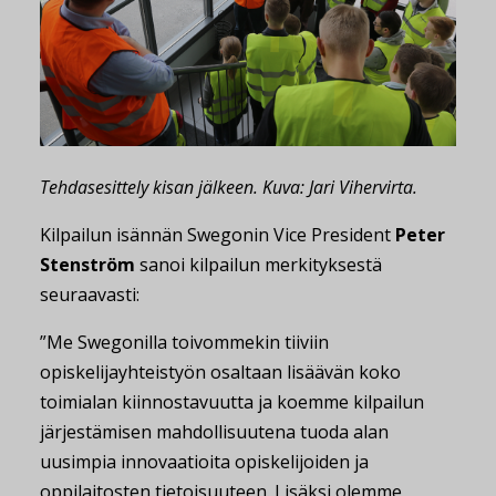
Tehdasesittely kisan jälkeen. Kuva: Jari Vihervirta.
Kilpailun isännän Swegonin Vice President
Peter
Stenström
sanoi kilpailun merkityksestä
seuraavasti:
”Me Swegonilla toivommekin tiiviin
opiskelijayhteistyön osaltaan lisäävän koko
toimialan kiinnostavuutta ja koemme kilpailun
järjestämisen mahdollisuutena tuoda alan
uusimpia innovaatioita opiskelijoiden ja
oppilaitosten tietoisuuteen. Lisäksi olemme