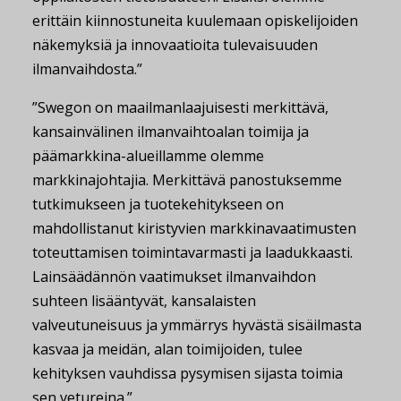
erittäin kiinnostuneita kuulemaan opiskelijoiden
näkemyksiä ja innovaatioita tulevaisuuden
ilmanvaihdosta.”
”Swegon on maailmanlaajuisesti merkittävä,
kansainvälinen ilmanvaihtoalan toimija ja
päämarkkina-alueillamme olemme
markkinajohtajia. Merkittävä panostuksemme
tutkimukseen ja tuotekehitykseen on
mahdollistanut kiristyvien markkinavaatimusten
toteuttamisen toimintavarmasti ja laadukkaasti.
Lainsäädännön vaatimukset ilmanvaihdon
suhteen lisääntyvät, kansalaisten
valveutuneisuus ja ymmärrys hyvästä sisäilmasta
kasvaa ja meidän, alan toimijoiden, tulee
kehityksen vauhdissa pysymisen sijasta toimia
sen vetureina.”