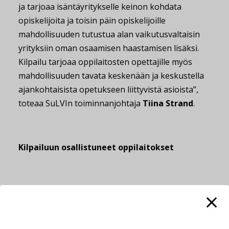
ja tarjoaa isäntäyritykselle keinon kohdata
opiskelijoita ja toisin päin opiskelijoille
mahdollisuuden tutustua alan vaikutusvaltaisin
yrityksiin oman osaamisen haastamisen lisäksi.
Kilpailu tarjoaa oppilaitosten opettajille myös
mahdollisuuden tavata keskenään ja keskustella
ajankohtaisista opetukseen liittyvistä asioista”,
toteaa SuLVIn toiminnanjohtaja
Tiina Strand
.
Kilpailuun osallistuneet oppilaitokset
Metropolia ammattikorkeakoulu
Kaakkois-Suomen ammattikorkeakoulu (XAMK)