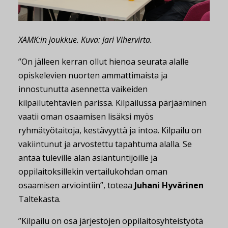
XAMK:in joukkue. Kuva: Jari Vihervirta.
”On jälleen kerran ollut hienoa seurata alalle
opiskelevien nuorten ammattimaista ja
innostunutta asennetta vaikeiden
kilpailutehtävien parissa. Kilpailussa pärjääminen
vaatii oman osaamisen lisäksi myös
ryhmätyötaitoja, kestävyyttä ja intoa. Kilpailu on
vakiintunut ja arvostettu tapahtuma alalla. Se
antaa tuleville alan asiantuntijoille ja
oppilaitoksillekin vertailukohdan oman
osaamisen arviointiin”, toteaa
Juhani Hyvärinen
Taltekasta.
”Kilpailu on osa järjestöjen oppilaitosyhteistyötä