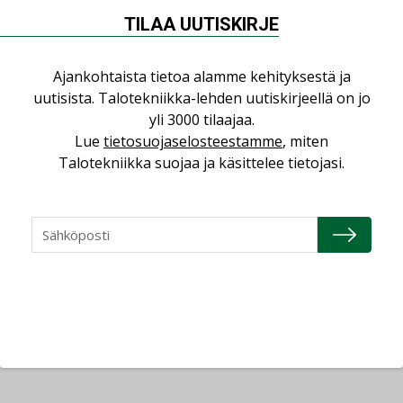
Oulun ammattikorkeakoulu (OAMK)
TILAA UUTISKIRJE
Satakunnan ammattikorkeakoulu (SAMK)
Ajankohtaista tietoa alamme kehityksestä ja
Tampereen ammattikorkeakoulu (TAMK)
uutisista. Talotekniikka-lehden uutiskirjeellä on jo
yli 3000 tilaajaa.
Lue
tietosuojaselosteestamme
, miten
Talotekniikka suojaa ja käsittelee tietojasi.
Kilpailun sponsorit 2019
Talotekninen teollisuus ja kauppa ry (Talteka)
Säätiö LVY sr
Oy Swegon Ab
Suomen LVI-liitto SuLVI ry