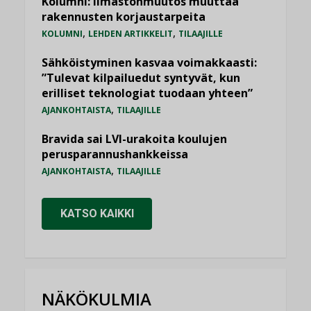
Kolumni: Ilmastonmuutos muuttaa
rakennusten korjaustarpeita
,
,
KOLUMNI
LEHDEN ARTIKKELIT
TILAAJILLE
Sähköistyminen kasvaa voimakkaasti:
”Tulevat kilpailuedut syntyvät, kun
erilliset teknologiat tuodaan yhteen”
,
AJANKOHTAISTA
TILAAJILLE
Bravida sai LVI-urakoita koulujen
perusparannushankkeissa
,
AJANKOHTAISTA
TILAAJILLE
KATSO KAIKKI
NÄKÖKULMIA