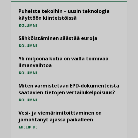
Puheista tekoihin – uusin teknologia
käyttöön kiinteistöissä
KOLUMNI
Sähköistäminen säästää euroja
KOLUMNI
Yli miljoona kotia on vailla toimivaa
ilmanvaihtoa
KOLUMNI
Miten varmistetaan EPD-dokumenteista
saatavien tietojen vertailukelpoisuus?
KOLUMNI
Vesi- ja viemärimitoittaminen on
jämähtänyt ajassa paikalleen
MIELIPIDE