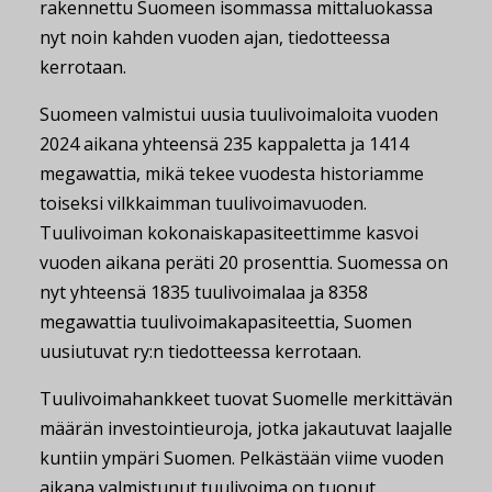
rakennettu Suomeen isommassa mittaluokassa
nyt noin kahden vuoden ajan, tiedotteessa
kerrotaan.
Suomeen valmistui uusia tuulivoimaloita vuoden
2024 aikana yhteensä 235 kappaletta ja 1414
megawattia, mikä tekee vuodesta historiamme
toiseksi vilkkaimman tuulivoimavuoden.
Tuulivoiman kokonaiskapasiteettimme kasvoi
vuoden aikana peräti 20 prosenttia. Suomessa on
nyt yhteensä 1835 tuulivoimalaa ja 8358
megawattia tuulivoimakapasiteettia, Suomen
uusiutuvat ry:n tiedotteessa kerrotaan.
Tuulivoimahankkeet tuovat Suomelle merkittävän
määrän investointieuroja, jotka jakautuvat laajalle
kuntiin ympäri Suomen. Pelkästään viime vuoden
aikana valmistunut tuulivoima on tuonut