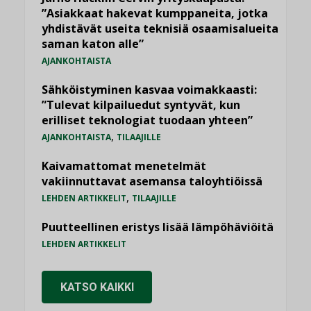
”Asiakkaat hakevat kumppaneita, jotka
yhdistävät useita teknisiä osaamisalueita
saman katon alle”
AJANKOHTAISTA
Sähköistyminen kasvaa voimakkaasti:
”Tulevat kilpailuedut syntyvät, kun
erilliset teknologiat tuodaan yhteen”
,
AJANKOHTAISTA
TILAAJILLE
Kaivamattomat menetelmät
vakiinnuttavat asemansa taloyhtiöissä
,
LEHDEN ARTIKKELIT
TILAAJILLE
Puutteellinen eristys lisää lämpöhäviöitä
LEHDEN ARTIKKELIT
KATSO KAIKKI