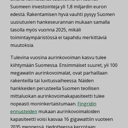
Suomeen investointeja yli 1,8 miljardin euron
edestä. Rakentamisen hyvä vauhti pysyy Suomen
uusiutuvien hankeseurannan mukaan samalla
tasolla myös vuonna 2025, mikäli
toimintaympäristössä ei tapahdu merkittäviä
muutoksia.
Tulevina vuosina aurinkovoiman kasvu tulee
kiihtymään Suomessa. Ensimmäiset suuret, yli 100
megawatin aurinkovoimalat, ovat parhaillaan
rakenteilla tai luvitusvaiheessa. Näiden
hankkeiden perusteella Suomen teollisen
mittaluokan aurinkovoimakapasiteetti tulee
nopeasti moninkertaistumaan.
Fingridin
ennusteiden
mukaan aurinkovoimaloiden
kapasiteetti voisi kasvaa 16 gigawattiin vuoteen
2035 mennessä, tiedotteessa kerrotaan.