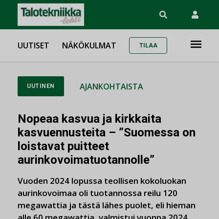
UUTISET
NÄKÖKULMAT
TILAA
AJANKOHTAISTA
UUTINEN
Nopeaa kasvua ja kirkkaita
kasvuennusteita – ”Suomessa on
loistavat puitteet
aurinkovoimatuotannolle”
Vuoden 2024 lopussa teollisen kokoluokan
aurinkovoimaa oli tuotannossa reilu 120
megawattia ja tästä lähes puolet, eli hieman
alle 60 megawattia, valmistui vuonna 2024.