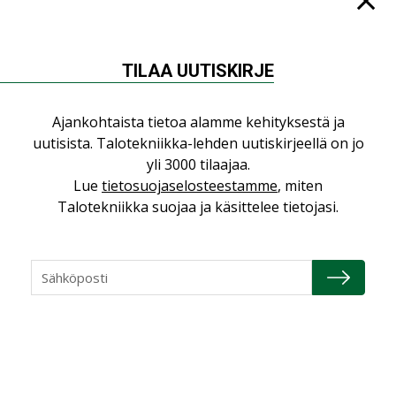
TILAA UUTISKIRJE
Ajankohtaista tietoa alamme kehityksestä ja
uutisista. Talotekniikka-lehden uutiskirjeellä on jo
Jaa:
yli 3000 tilaajaa.
Lue
tietosuojaselosteestamme
, miten
Talotekniikka suojaa ja käsittelee tietojasi.
AURINKOENERGIA
RAKENTAMINEN
TALOTEKNIIKKA
TUULIENERGIA
Lue lisää
Katso kaikki