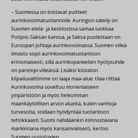
– Suomessa on loistavat puitteet
aurinkovoimatuotannolle. Auringon säteily on
Suomen etelä- ja keskiosissa samaa luokkaa
Pohjois-Saksan kanssa, ja Saksa puolestaan on
Euroopan johtaja aurinkovoimassa. Suomen viileä
ilmasto sopii aurinkovoimatuotantoon
erinomaisesti, sillä aurinkopaneelien hyötysuhde
on parempi viileässä. Lisäksi kiistaton
kilpailuvalttimme on laaja maa-alue: tilaa riittää.
Aurinkovoima soveltuu monenlaiseen
ympäristöön ja myös heikomman
maankäytöllisen arvon alueita, kuten vanhoja
turvesoita, voidaan hyödyntää tuotantoon
tehokkaasti. Suomi nähdäänkin kiinnostavana
markkinana myös kansainvälisesti, kertoo
Suomen uusiutuvien