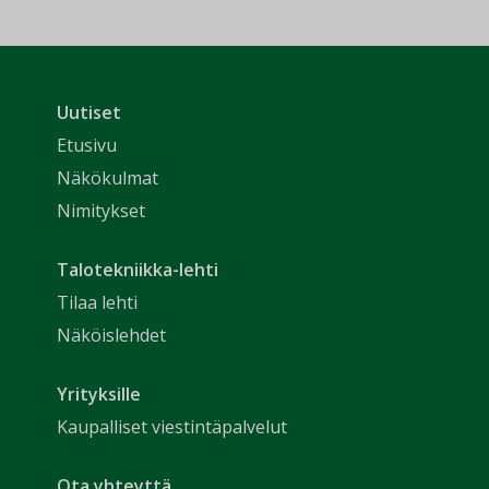
Uutiset
Etusivu
Näkökulmat
Nimitykset
Talotekniikka-lehti
Tilaa lehti
Näköislehdet
Yrityksille
Kaupalliset viestintäpalvelut
Ota yhteyttä