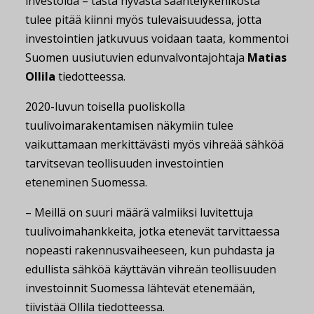
investoida – tästä hyvästä sääntelykehikosta
tulee pitää kiinni myös tulevaisuudessa, jotta
investointien jatkuvuus voidaan taata, kommentoi
Suomen uusiutuvien edunvalvontajohtaja
Matias
Ollila
tiedotteessa.
2020-luvun toisella puoliskolla
tuulivoimarakentamisen näkymiin tulee
vaikuttamaan merkittävästi myös vihreää sähköä
tarvitsevan teollisuuden investointien
eteneminen Suomessa.
– Meillä on suuri määrä valmiiksi luvitettuja
tuulivoimahankkeita, jotka etenevät tarvittaessa
nopeasti rakennusvaiheeseen, kun puhdasta ja
edullista sähköä käyttävän vihreän teollisuuden
investoinnit Suomessa lähtevät etenemään,
tiivistää Ollila tiedotteessa.