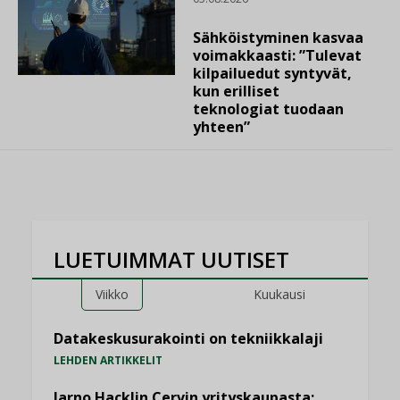
Sähköistyminen kasvaa
voimakkaasti: ”Tulevat
kilpailuedut syntyvät,
kun erilliset
teknologiat tuodaan
yhteen”
LUETUIMMAT UUTISET
Viikko
Kuukausi
Datakeskusurakointi on tekniikkalaji
LEHDEN ARTIKKELIT
Jarno Hacklin Cervin yrityskaupasta: