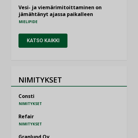
Vesi- ja viemärimitoittaminen on
jämähtänyt ajassa paikalleen
MIELIPIDE
KATSO KAIKKI
NIMITYKSET
Consti
NIMITYKSET
Refair
NIMITYKSET
Granlund Oy