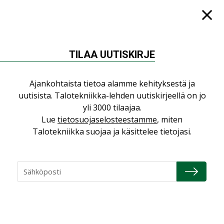
KATSO KAIKKI
TILAA UUTISKIRJE
NÄKÖKULMIA
Ajankohtaista tietoa alamme kehityksestä ja
uutisista. Talotekniikka-lehden uutiskirjeellä on jo
Puheista tekoihin – uusin teknologia
yli 3000 tilaajaa.
käyttöön kiinteistöissä
Lue
tietosuojaselosteestamme
, miten
KOLUMNI
Talotekniikka suojaa ja käsittelee tietojasi.
Sähköistäminen säästää euroja
KOLUMNI
Yli miljoona kotia on vailla toimivaa
ilmanvaihtoa
KOLUMNI
Miten varmistetaan EPD-dokumenteista