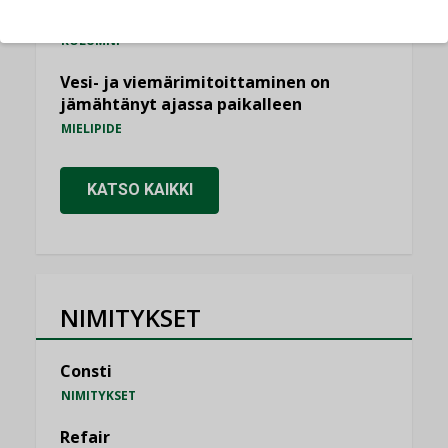
saatavien tietojen vertailukelpoisuus?
KOLUMNI
Vesi- ja viemärimitoittaminen on
jämähtänyt ajassa paikalleen
MIELIPIDE
KATSO KAIKKI
NIMITYKSET
Consti
NIMITYKSET
Refair