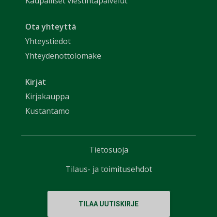
Kaupalliset viestintäpalvelut
Ota yhteyttä
Yhteystiedot
Yhteydenottolomake
Kirjat
Kirjakauppa
Kustantamo
Tietosuoja
Tilaus- ja toimitusehdot
TILAA UUTISKIRJE