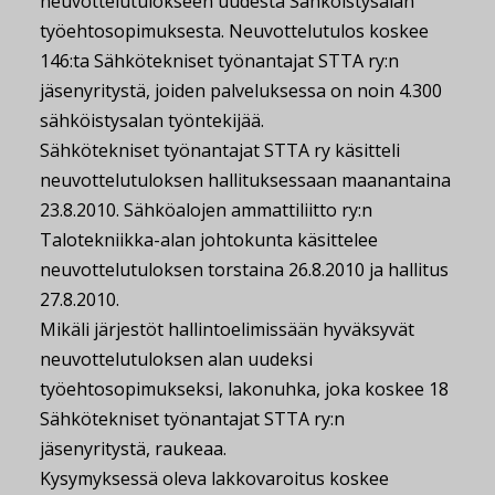
neuvottelutulokseen uudesta Sähköistysalan
työehtosopimuksesta. Neuvottelutulos koskee
146:ta Sähkötekniset työnantajat STTA ry:n
jäsenyritystä, joiden palveluksessa on noin 4.300
sähköistysalan työntekijää.
Sähkötekniset työnantajat STTA ry käsitteli
neuvottelutuloksen hallituksessaan maanantaina
23.8.2010. Sähköalojen ammattiliitto ry:n
Talotekniikka-alan johtokunta käsittelee
neuvottelutuloksen torstaina 26.8.2010 ja hallitus
27.8.2010.
Mikäli järjestöt hallintoelimissään hyväksyvät
neuvottelutuloksen alan uudeksi
työehtosopimukseksi, lakonuhka, joka koskee 18
Sähkötekniset työnantajat STTA ry:n
jäsenyritystä, raukeaa.
Kysymyksessä oleva lakkovaroitus koskee