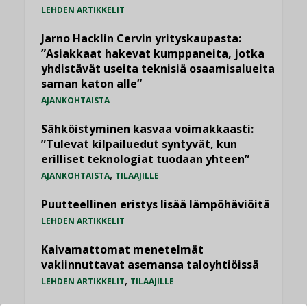
LEHDEN ARTIKKELIT
Jarno Hacklin Cervin yrityskaupasta:
”Asiakkaat hakevat kumppaneita, jotka
yhdistävät useita teknisiä osaamisalueita
saman katon alle”
AJANKOHTAISTA
Sähköistyminen kasvaa voimakkaasti:
”Tulevat kilpailuedut syntyvät, kun
erilliset teknologiat tuodaan yhteen”
,
AJANKOHTAISTA
TILAAJILLE
Puutteellinen eristys lisää lämpöhäviöitä
LEHDEN ARTIKKELIT
Kaivamattomat menetelmät
vakiinnuttavat asemansa taloyhtiöissä
,
LEHDEN ARTIKKELIT
TILAAJILLE