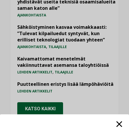
yhdistävät useita teknisiä osaamisalueita
saman katon alle”
AJANKOHTAISTA
Sähköistyminen kasvaa voimakkaasti:
”Tulevat kilpailuedut syntyvät, kun
erilliset teknologiat tuodaan yhteen”
,
AJANKOHTAISTA
TILAAJILLE
Kaivamattomat menetelmät
vakiinnuttavat asemansa taloyhtiöissä
,
LEHDEN ARTIKKELIT
TILAAJILLE
Puutteellinen eristys lisää lämpöhäviöitä
LEHDEN ARTIKKELIT
KATSO KAIKKI