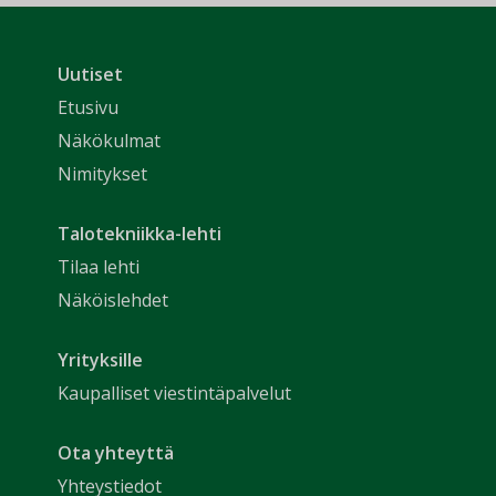
Uutiset
Etusivu
Näkökulmat
Nimitykset
Talotekniikka-lehti
Tilaa lehti
Näköislehdet
Yrityksille
Kaupalliset viestintäpalvelut
Ota yhteyttä
Yhteystiedot