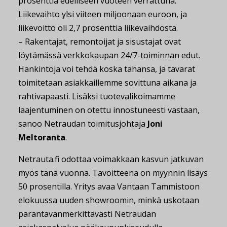
prosenttia edelliseen vuoteen verrattuna.
Liikevaihto ylsi viiteen miljoonaan euroon, ja
liikevoitto oli 2,7 prosenttia liikevaihdosta.
– Rakentajat, remontoijat ja sisustajat ovat
löytämässä verkkokaupan 24/7-toiminnan edut.
Hankintoja voi tehdä koska tahansa, ja tavarat
toimitetaan asiakkaillemme sovittuna aikana ja
rahtivapaasti. Lisäksi tuotevalikoimamme
laajentuminen on otettu innostuneesti vastaan,
sanoo Netraudan toimitusjohtaja
Joni
Meltoranta
.
Netrauta.fi odottaa voimakkaan kasvun jatkuvan
myös tänä vuonna. Tavoitteena on myynnin lisäys
50 prosentilla. Yritys avaa Vantaan Tammistoon
elokuussa uuden showroomin, minkä uskotaan
parantavanmerkittävästi Netraudan