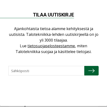
NÄKÖKULMIA
TILAA UUTISKIRJE
Puheista tekoihin – uusin teknologia
Ajankohtaista tietoa alamme kehityksestä ja
käyttöön kiinteistöissä
uutisista. Talotekniikka-lehden uutiskirjeellä on jo
KOLUMNI
yli 3000 tilaajaa.
Lue
tietosuojaselosteestamme
, miten
Sähköistäminen säästää euroja
Talotekniikka suojaa ja käsittelee tietojasi.
KOLUMNI
Yli miljoona kotia on vailla toimivaa
ilmanvaihtoa
KOLUMNI
Miten varmistetaan EPD-dokumenteista
saatavien tietojen vertailukelpoisuus?
KOLUMNI
Vesi- ja viemärimitoittaminen on