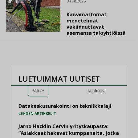
04.08.2026
Kaivamattomat
menetelmät
vakiinnuttavat
asemansa taloyhtiöissä
LUETUIMMAT UUTISET
Viikko
Kuukausi
Datakeskusurakointi on tekniikkalaji
LEHDEN ARTIKKELIT
Jarno Hacklin Cervin yrityskaupasta:
”Asiakkaat hakevat kumppaneita, jotka