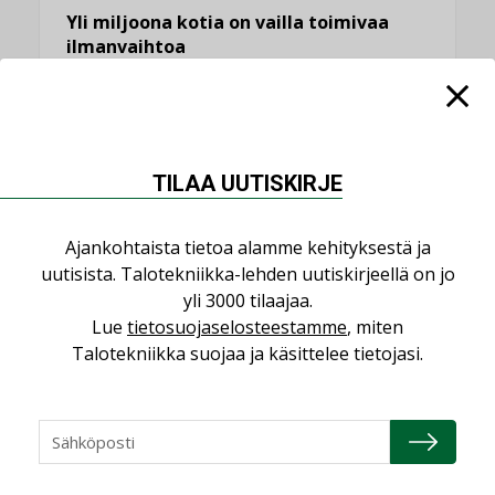
Yli miljoona kotia on vailla toimivaa
ilmanvaihtoa
KOLUMNI
Miten varmistetaan EPD-dokumenteista
saatavien tietojen vertailukelpoisuus?
KOLUMNI
TILAA UUTISKIRJE
Vesi- ja viemärimitoittaminen on
jämähtänyt ajassa paikalleen
Ajankohtaista tietoa alamme kehityksestä ja
MIELIPIDE
uutisista. Talotekniikka-lehden uutiskirjeellä on jo
yli 3000 tilaajaa.
Lue
tietosuojaselosteestamme
, miten
KATSO KAIKKI
Talotekniikka suojaa ja käsittelee tietojasi.
NIMITYKSET