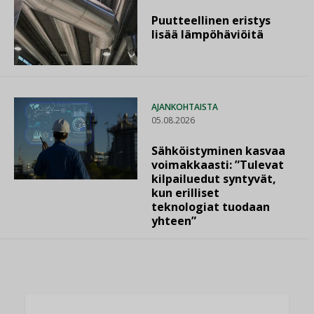
Puutteellinen eristys
lisää lämpöhäviöitä
AJANKOHTAISTA
05.08.2026
Sähköistyminen kasvaa
voimakkaasti: ”Tulevat
kilpailuedut syntyvät,
kun erilliset
teknologiat tuodaan
yhteen”