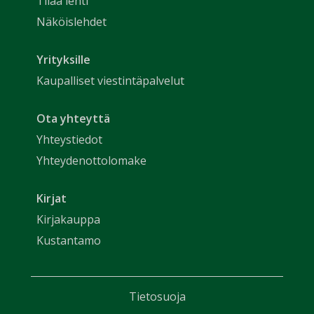
Tilaa lehti
Näköislehdet
Yrityksille
Kaupalliset viestintäpalvelut
Ota yhteyttä
Yhteystiedot
Yhteydenottolomake
Kirjat
Kirjakauppa
Kustantamo
Tietosuoja