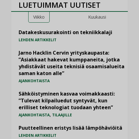
LUETUIMMAT UUTISET
Viikko
Kuukausi
Datakeskusurakointi on tekniikkalaji
LEHDEN ARTIKKELIT
Jarno Hacklin Cervin yrityskaupasta:
”Asiakkaat hakevat kumppaneita, jotka
yhdistävät useita teknisiä osaamisalueita
saman katon alle”
AJANKOHTAISTA
Sähköistyminen kasvaa voimakkaasti:
”Tulevat kilpailuedut syntyvät, kun
erilliset teknologiat tuodaan yhteen”
,
AJANKOHTAISTA
TILAAJILLE
Puutteellinen eristys lisää lämpöhäviöitä
LEHDEN ARTIKKELIT