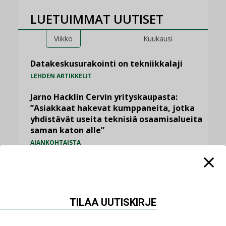
LUETUIMMAT UUTISET
Viikko
Kuukausi
Datakeskusurakointi on tekniikkalaji
LEHDEN ARTIKKELIT
Jarno Hacklin Cervin yrityskaupasta:
”Asiakkaat hakevat kumppaneita, jotka
yhdistävät useita teknisiä osaamisalueita
saman katon alle”
AJANKOHTAISTA
Sähköistyminen kasvaa voimakkaasti:
”Tulevat kilpailuedut syntyvät, kun
erilliset teknologiat tuodaan yhteen”
,
AJANKOHTAISTA
TILAAJILLE
TILAA UUTISKIRJE
Puutteellinen eristys lisää lämpöhäviöitä