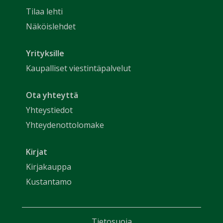
Tilaa lehti
Näköislehdet
Yrityksille
Kaupalliset viestintäpalvelut
Ota yhteyttä
Yhteystiedot
Yhteydenottolomake
Kirjat
Kirjakauppa
Kustantamo
Tietosuoja