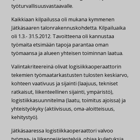
työturvallisuusvastaavalle.
Kaikkiaan kilpailussa oli mukana kymmenen
Jätkäsaaren talonrakennuskohdetta. Kilpailuaika
oli 1.3.- 31.5.2012. Tavoitteena oli kannustaa
työmaita etsimään tapoja parantaa oman
työmaansa ja alueen yhteisen toiminnan laatua.
Valintakriteereinä olivat logisiikkaoperaattorin
tekemien työmaatarkastusten tulosten keskiarvo,
kohteen vaativuus ja sijainti (laajuus, tekniset
ratkaisut, liikenteellinen sijainti, ympäristö),
logistiikkasuunnitelma (laatu, toimitus ajoissa) ja
yhteistyökyky (aktiivisuus, oma-aloitteisuus,
kehitystyö).
Jätkäsaaressa logistiikkaoperaattori valvoo
työmaa- ja liikennejärjestelyjä, ohjaa kuljetuksia,