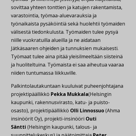
sovittaa yhteen tonttien ja katujen rakentamista,
varastointia, työmaa-aluevarauksia ja
työnaikaista pysäköintiä sekä huolehtii työmaiden
välisestä tiedonkulusta. Työmaiden tulee pysyä
niille vuokratuilla alueilla ja ne aidataan
Jätkäsaaren ohjeiden ja tunnuksien mukaisesti.
Työmaat tulee aina pitää yleisilmeeltään siisteinä
ja huoliteltuina. Työmaista ei saa aiheutua vaaraa
niiden tuntumassa liikkuville.
Palkintolautakuntaan kuuluivat puheenjohtajana
projektipäällikkö
Pekka Mukkala
(Helsingin
kaupunki, rakennusvirasto, katu- ja puisto-
osasto), projektipäällikkö
Olli Linnossuo
(Ahma
insinöörit Oy), projekti-insinööri
Outi
Säntti
(Helsingin kaupunki, talous- ja
suunnittelukeskus) ja päätoimittaja
Peter