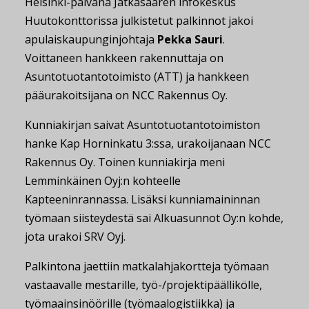
Helsinki-päivänä Jätkäsaaren infokeskus
Huutokonttorissa julkistetut palkinnot jakoi
apulaiskaupunginjohtaja
Pekka Sauri
.
Voittaneen hankkeen rakennuttaja on
Asuntotuotantotoimisto (ATT) ja hankkeen
pääurakoitsijana on NCC Rakennus Oy.
Kunniakirjan saivat Asuntotuotantotoimiston
hanke Kap Horninkatu 3:ssa, urakoijanaan NCC
Rakennus Oy. Toinen kunniakirja meni
Lemminkäinen Oyj:n kohteelle
Kapteeninrannassa. Lisäksi kunniamaininnan
työmaan siisteydestä sai Alkuasunnot Oy:n kohde,
jota urakoi SRV Oyj.
Palkintona jaettiin matkalahjakortteja työmaan
vastaavalle mestarille, työ-/projektipäällikölle,
työmaainsinöörille (työmaalogistiikka) ja