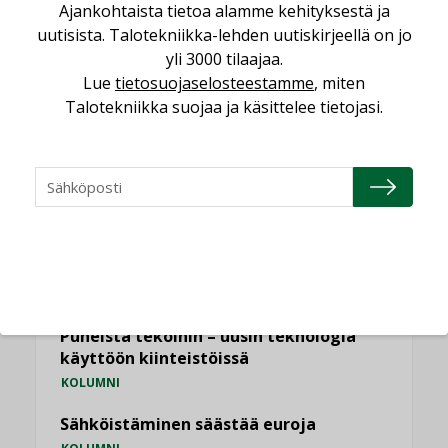
Ajankohtaista tietoa alamme kehityksestä ja
LEHDEN ARTIKKELIT
uutisista. Talotekniikka-lehden uutiskirjeellä on jo
Kaivamattomat menetelmät
yli 3000 tilaajaa.
vakiinnuttavat asemansa taloyhtiöissä
Lue
tietosuojaselosteestamme
, miten
,
LEHDEN ARTIKKELIT
TILAAJILLE
Talotekniikka suojaa ja käsittelee tietojasi.
KATSO KAIKKI
NÄKÖKULMIA
Puheista tekoihin – uusin teknologia
käyttöön kiinteistöissä
KOLUMNI
Sähköistäminen säästää euroja