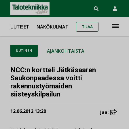
UUTISET
NÄKÖKULMAT
TILAA
AJANKOHTAISTA
UUTINEN
NCC:n kortteli Jätkäsaaren
Saukonpaadessa voitti
rakennustyömaiden
siisteyskilpailun
12.06.2012 13:20
Jaa: