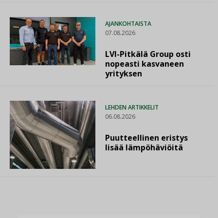
AJANKOHTAISTA
07.08.2026
LVI-Pitkälä Group osti
nopeasti kasvaneen
yrityksen
LEHDEN ARTIKKELIT
06.08.2026
Puutteellinen eristys
lisää lämpöhäviöitä