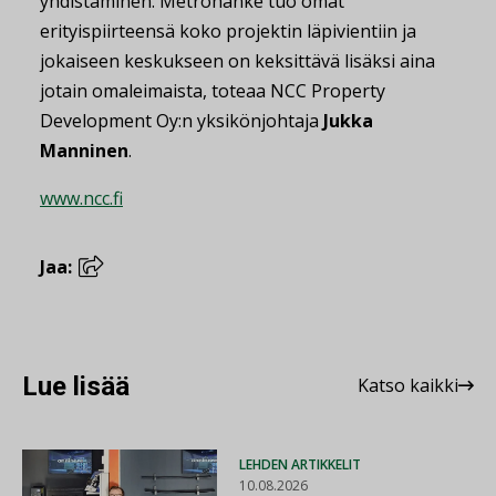
yhdistäminen. Metrohanke tuo omat
erityispiirteensä koko projektin läpivientiin ja
jokaiseen keskukseen on keksittävä lisäksi aina
jotain omaleimaista, toteaa NCC Property
Development Oy:n yksikönjohtaja
Jukka
Manninen
.
www.ncc.fi
Jaa:
Lue lisää
Katso kaikki
LEHDEN ARTIKKELIT
10.08.2026