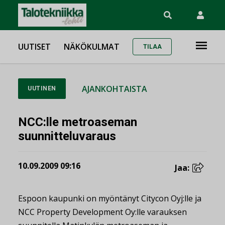
UUTISET
NÄKÖKULMAT
TILAA
AJANKOHTAISTA
UUTINEN
NCC:lle metroaseman
suunnitteluvaraus
10.09.2009 09:16
Jaa:
Espoon kaupunki on myöntänyt Citycon Oyj:lle ja
NCC Property Development Oy:lle varauksen