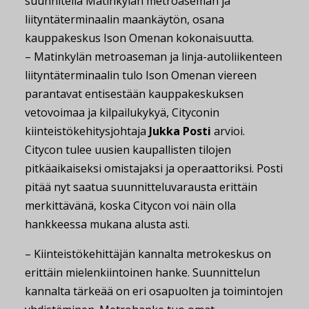
suunnitella Matinkylän metroaseman ja
liityntäterminaalin maankäytön, osana
kauppakeskus Ison Omenan kokonaisuutta.
– Matinkylän metroaseman ja linja-autoliikenteen
liityntäterminaalin tulo Ison Omenan viereen
parantavat entisestään kauppakeskuksen
vetovoimaa ja kilpailukykyä, Cityconin
kiinteistökehitysjohtaja
Jukka Posti
arvioi.
Citycon tulee uusien kaupallisten tilojen
pitkäaikaiseksi omistajaksi ja operaattoriksi. Posti
pitää nyt saatua suunnitteluvarausta erittäin
merkittävänä, koska Citycon voi näin olla
hankkeessa mukana alusta asti.
– Kiinteistökehittäjän kannalta metrokeskus on
erittäin mielenkiintoinen hanke. Suunnittelun
kannalta tärkeää on eri osapuolten ja toimintojen