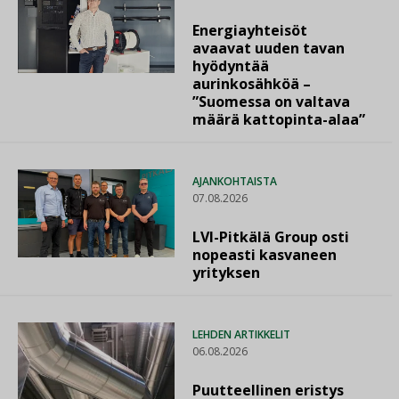
Energiayhteisöt
avaavat uuden tavan
hyödyntää
aurinkosähköä –
”Suomessa on valtava
määrä kattopinta-alaa”
AJANKOHTAISTA
07.08.2026
LVI-Pitkälä Group osti
nopeasti kasvaneen
yrityksen
LEHDEN ARTIKKELIT
06.08.2026
Puutteellinen eristys