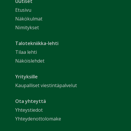
Uutiset
Etusivu
Näkökulmat
Nimitykset
Talotekniikka-lehti
Tilaa lehti
Näköislehdet
Yrityksille
Kaupalliset viestintäpalvelut
Ota yhteyttä
Yhteystiedot
Yhteydenottolomake