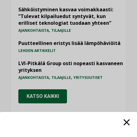
Sähköistyminen kasvaa voimakkaasti:
”Tulevat kilpailuedut syntyvät, kun
erilliset teknologiat tuodaan yhteen”
,
AJANKOHTAISTA
TILAAJILLE
Puutteellinen eristys lisää lämpöhäviöitä
LEHDEN ARTIKKELIT
LVI-Pitkälä Group osti nopeasti kasvaneen
yrityksen
,
,
AJANKOHTAISTA
TILAAJILLE
YRITYSUUTISET
KATSO KAIKKI
NÄKÖKULMIA