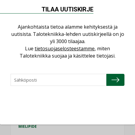
TILAA UUTISKIRJE
Puheista tekoihin – uusin teknologia
käyttöön kiinteistöissä
Ajankohtaista tietoa alamme kehityksestä ja
KOLUMNI
uutisista. Talotekniikka-lehden uutiskirjeellä on jo
Sähköistäminen säästää euroja
yli 3000 tilaajaa.
KOLUMNI
Lue
tietosuojaselosteestamme
, miten
Talotekniikka suojaa ja käsittelee tietojasi.
Yli miljoona kotia on vailla toimivaa
ilmanvaihtoa
KOLUMNI
Miten varmistetaan EPD-dokumenteista
saatavien tietojen vertailukelpoisuus?
KOLUMNI
Vesi- ja viemärimitoittaminen on
jämähtänyt ajassa paikalleen
MIELIPIDE