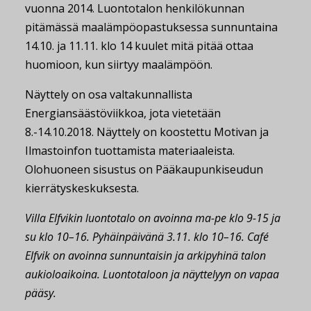
vuonna 2014. Luontotalon henkilökunnan
pitämässä maalämpöopastuksessa sunnuntaina
14.10. ja 11.11. klo 14 kuulet mitä pitää ottaa
huomioon, kun siirtyy maalämpöön.
Näyttely on osa valtakunnallista
Energiansäästöviikkoa, jota vietetään
8.-14.10.2018. Näyttely on koostettu Motivan ja
Ilmastoinfon tuottamista materiaaleista.
Olohuoneen sisustus on Pääkaupunkiseudun
kierrätyskeskuksesta.
Villa Elfvikin luontotalo on avoinna ma-pe klo 9-15 ja
su klo 10–16. Pyhäinpäivänä 3.11. klo 10–16. Café
Elfvik on avoinna sunnuntaisin ja arkipyhinä talon
aukioloaikoina. Luontotaloon ja näyttelyyn on vapaa
pääsy.