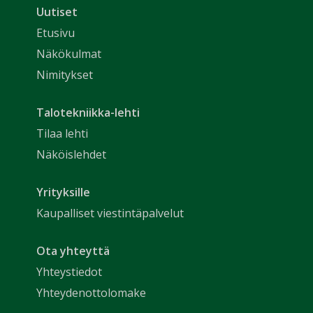
Uutiset
Etusivu
Näkökulmat
Nimitykset
Talotekniikka-lehti
Tilaa lehti
Näköislehdet
Yrityksille
Kaupalliset viestintäpalvelut
Ota yhteyttä
Yhteystiedot
Yhteydenottolomake