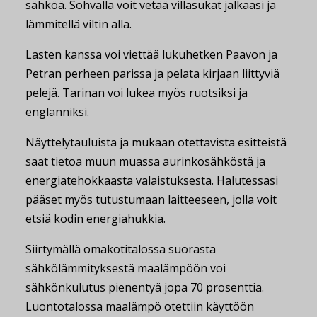
sähköä. Sohvalla voit vetää villasukat jalkaasi ja
lämmitellä viltin alla.
Lasten kanssa voi viettää lukuhetken Paavon ja
Petran perheen parissa ja pelata kirjaan liittyviä
pelejä. Tarinan voi lukea myös ruotsiksi ja
englanniksi.
Näyttelytauluista ja mukaan otettavista esitteistä
saat tietoa muun muassa aurinkosähköstä ja
energiatehokkaasta valaistuksesta. Halutessasi
pääset myös tutustumaan laitteeseen, jolla voit
etsiä kodin energiahukkia.
Siirtymällä omakotitalossa suorasta
sähkölämmityksestä maalämpöön voi
sähkönkulutus pienentyä jopa 70 prosenttia.
Luontotalossa maalämpö otettiin käyttöön