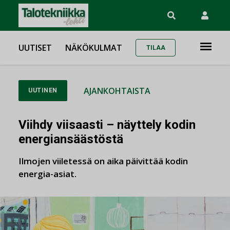
UUTISET
NÄKÖKULMAT
TILAA
AJANKOHTAISTA
UUTINEN
Viihdy viisaasti – näyttely kodin
energiansäästöstä
Ilmojen viiletessä on aika päivittää kodin
energia-asiat.