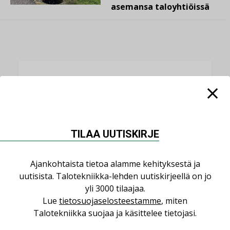
asemansa taloyhtiöissä
LUETUIMMAT UUTISET
Viikko
Kuukausi
Datakeskusurakointi on tekniikkalaji
TILAA UUTISKIRJE
LEHDEN ARTIKKELIT
Jarno Hacklin Cervin yrityskaupasta:
Ajankohtaista tietoa alamme kehityksestä ja
”Asiakkaat hakevat kumppaneita, jotka
uutisista. Talotekniikka-lehden uutiskirjeellä on jo
yhdistävät useita teknisiä osaamisalueita
yli 3000 tilaajaa.
saman katon alle”
Lue
tietosuojaselosteestamme
, miten
AJANKOHTAISTA
Talotekniikka suojaa ja käsittelee tietojasi.
Sähköistyminen kasvaa voimakkaasti: