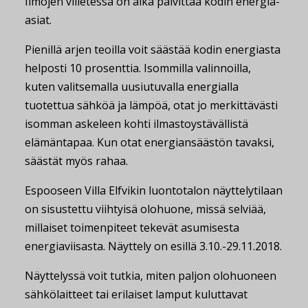
Ilmojen viiletessä on aika päivittää kodin energia-
asiat.
Pienillä arjen teoilla voit säästää kodin energiasta
helposti 10 prosenttia. Isommilla valinnoilla,
kuten valitsemalla uusiutuvalla energialla
tuotettua sähköä ja lämpöä, otat jo merkittävästi
isomman askeleen kohti ilmastoystävällistä
elämäntapaa. Kun otat energiansäästön tavaksi,
säästät myös rahaa.
Espooseen Villa Elfvikin luontotalon näyttelytilaan
on sisustettu viihtyisä olohuone, missä selviää,
millaiset toimenpiteet tekevät asumisesta
energiaviisasta. Näyttely on esillä 3.10.-29.11.2018.
Näyttelyssä voit tutkia, miten paljon olohuoneen
sähkölaitteet tai erilaiset lamput kuluttavat