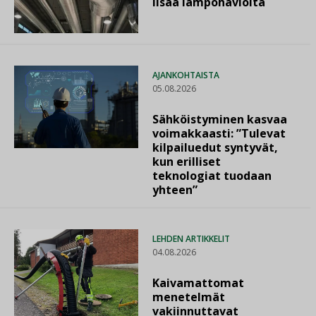
lisää lämpöhäviöitä
AJANKOHTAISTA
05.08.2026
Sähköistyminen kasvaa
voimakkaasti: ”Tulevat
kilpailuedut syntyvät,
kun erilliset
teknologiat tuodaan
yhteen”
LEHDEN ARTIKKELIT
04.08.2026
Kaivamattomat
menetelmät
vakiinnuttavat