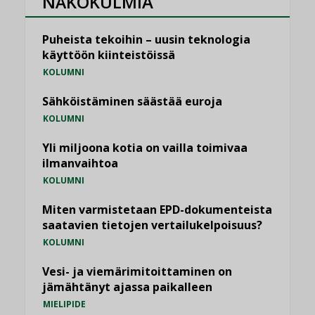
NÄKÖKULMIA
Puheista tekoihin – uusin teknologia
käyttöön kiinteistöissä
KOLUMNI
Sähköistäminen säästää euroja
KOLUMNI
Yli miljoona kotia on vailla toimivaa
ilmanvaihtoa
KOLUMNI
Miten varmistetaan EPD-dokumenteista
saatavien tietojen vertailukelpoisuus?
KOLUMNI
Vesi- ja viemärimitoittaminen on
jämähtänyt ajassa paikalleen
MIELIPIDE