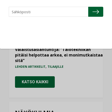
”Tulevat kilpailuedut syntyvät, kun
erilliset teknologiat tuodaan yhteen”
,
AJANKOHTAISTA
TILAAJILLE
Kaivamattomat menetelmät
vakiinnuttavat asemansa taloyhtiöissä
,
LEHDEN ARTIKKELIT
TILAAJILLE
Valaistusasiantuntija: ”Talotekniikan
pitäisi helpottaa arkea, ei monimutkaistaa
sitä”
,
LEHDEN ARTIKKELIT
TILAAJILLE
KATSO KAIKKI