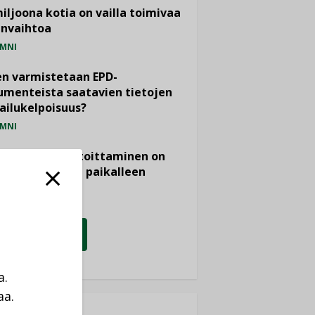
miljoona kotia on vailla toimivaa
anvaihtoa
MNI
n varmistetaan EPD-
menteista saatavien tietojen
ailukelpoisuus?
MNI
- ja viemärimitoittaminen on
htänyt ajassa paikalleen
PIDE
KATSO KAIKKI
a.
aa.