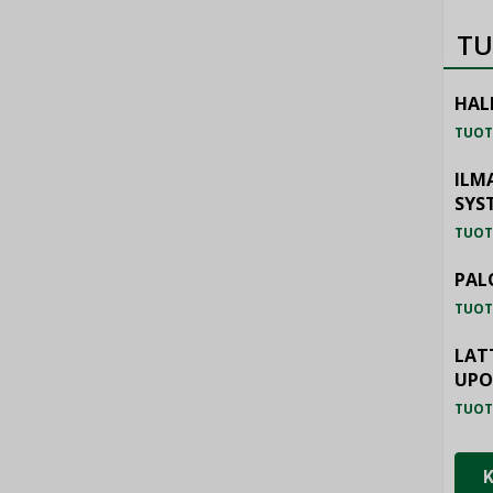
TU
HAL
TUOT
ILM
SYS
TUOT
PAL
TUOT
LAT
UP
TUOT