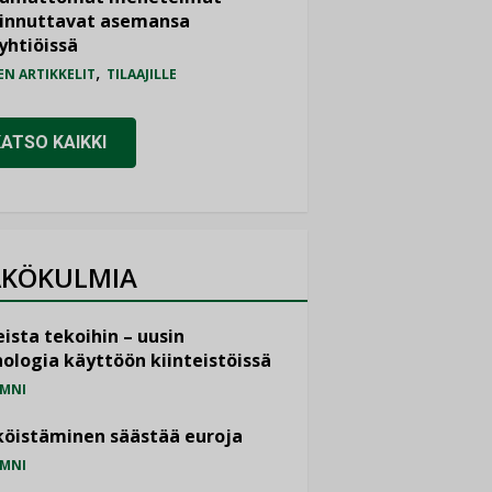
iinnuttavat asemansa
yhtiöissä
,
EN ARTIKKELIT
TILAAJILLE
KATSO KAIKKI
KÖKULMIA
ista tekoihin – uusin
ologia käyttöön kiinteistöissä
MNI
öistäminen säästää euroja
MNI