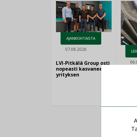
AJANKOHTAISTA
07.08.2026
LEH
06.
LVI-Pitkälä Group osti
nopeasti kasvaneen
yrityksen
Puutte
lisää 
A
Ta