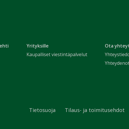
ehti
Yrityksille
Ota yhtey
Kaupalliset viestintäpalvelut
Yhteystied
Yhteydeno
Tietosuoja
Tilaus- ja toimitusehdot