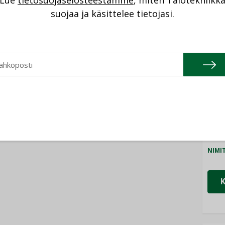
Lue
tietosuojaselosteestamme
, miten Talotekniikk
NI
suojaa ja käsittelee tietojasi.
Cons
NIMI
Refa
NIMI
Gra
NIMI
Schn
NIMI