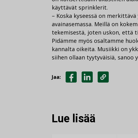
käyttävät sprinklerit.
– Koska kyseessä on merkittävä y
avainasemassa. Meillä on kokem
tekemisestä, joten uskon, että t
Pidämme myös osaltamme huolen s
kannalta oikeita. Musiikki on yk
siihen ollaan tyytyväisiä, sanoo
Jaa:
JAA
JAA
KOPIOI
FACEBOOKISSA
LINKEDINISSÄ
LINKKI
Lue lisää