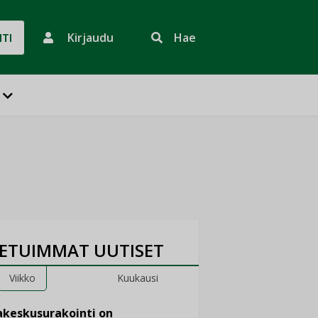
Kirjaudu
Hae
HTI
ETUIMMAT UUTISET
Viikko
Kuukausi
keskusurakointi on