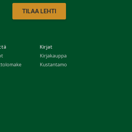
TILAA LEHTI
ttä
Kirjat
ot
Kirjakauppa
ttolomake
Kustantamo