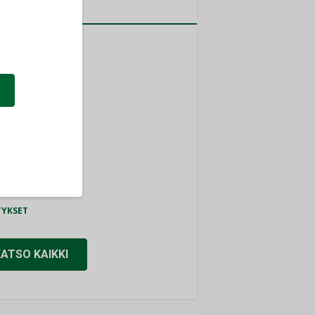
a
MITYKSET
ti
TYKSET
ir
TYKSET
nlund Oy
TYKSET
eider Electric
TYKSET
KATSO KAIKKI