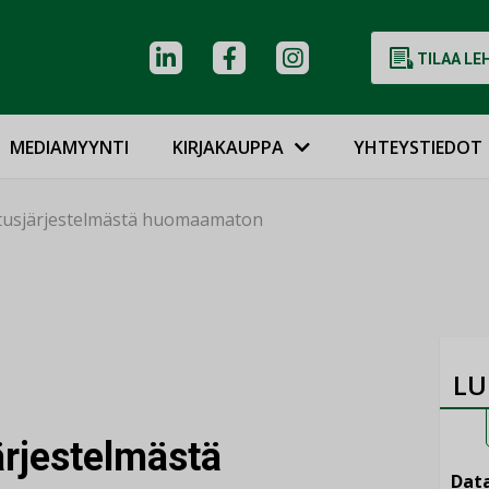
TILAA LE
MEDIAMYYNTI
KIRJAKAUPPA
YHTEYSTIEDOT
tusjärjestelmästä huomaamaton
LU
rjestelmästä
Data