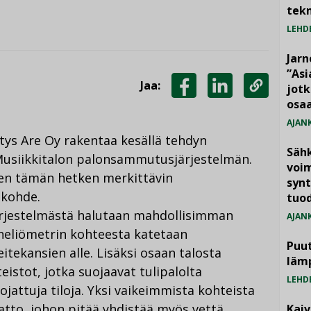
tekn
LEHD
Jarn
”As
Jaa:
jotk
JAA
JAA
KOPIOI
osaa
FACEBOOKISSA
LINKEDINISSÄ
LINKKI
AJAN
ritys Are Oy rakentaa kesällä tehdyn
Säh
usiikkitalon palonsammutusjärjestelmän.
voim
n tämän hetken merkittävin
synt
skohde.
tuo
rjestelmästä halutaan mahdollisimman
AJAN
eliömetrin kohteesta katetaan
Puut
eitekansien alle. Lisäksi osaan talosta
läm
stot, jotka suojaavat tulipalolta
LEHD
ojattuja tiloja. Yksi vaikeimmista kohteista
atto, johon pitää yhdistää myös vettä
Kai