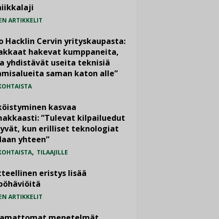
iikkalaji
EN ARTIKKELIT
o Hacklin Cervin yrityskaupasta:
iakkaat hakevat kumppaneita,
a yhdistävät useita teknisiä
misalueita saman katon alle”
KOHTAISTA
köistyminen kasvaa
akkaasti: ”Tulevat kilpailuedut
yvät, kun erilliset teknologiat
daan yhteen”
,
KOHTAISTA
TILAAJILLE
teellinen eristys lisää
pöhäviöitä
EN ARTIKKELIT
vamattomat menetelmät