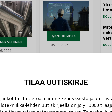
Yli 
ilm
KOLU
Mite
doku
AJANKOHTAISTA
vert
DEN ARTIKKELIT
05.08.2026
KOLU
08.2026
Vesi
Sähköistyminen
kasvaa voimakkaasti:
jämä
ellinen eristys
”Tulevat kilpailuedut
lämpöhäviöitä
MIELI
syntyvät, kun erilliset
teknologiat tuodaan
yhteen”
TILAA UUTISKIRJE
jankohtaista tietoa alamme kehityksestä ja uutisist
lotekniikka-lehden uutiskirjeellä on jo yli 3000 tilaaj