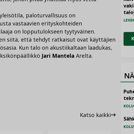
vak
talo
leisötila, paloturvallisuus on
LEHD
usta vastaavien erityskohteiden
ilaaja on lopputulokseen tyytyväinen.
iitä, että tehdyt ratkaisut ovat käyttäjien
kösasia. Kun talo on akustiikaltaan laadukas,
 yksikönpäällikkö
Jari Mantela
Arelta.
NÄ
Puhe
tekn
KOLU
Katso kaikki
Sähk
KOLU