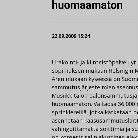
huomaamaton
22.09.2009 15:24
Urakointi- ja kiinteistöpalveluy
sopimuksen mukaan Helsingin M
Aren mukaan kyseessä on Suome
sammutusjärjestelmien asennu
Musiikkitalon palonsammutusjä
huomaamaton. Valtaosa 36 000 n
sprinklereillä, jotka kätketään p
asennetaan kaasusammutuslaittei
vahingoittamatta soittimia ja su
on konserttisalin akustinen alak