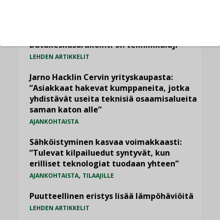
LUETUIMMAT UUTISET
Viikko
Kuukausi
Datakeskusurakointi on tekniikkalaji
LEHDEN ARTIKKELIT
Jarno Hacklin Cervin yrityskaupasta:
”Asiakkaat hakevat kumppaneita, jotka
yhdistävät useita teknisiä osaamisalueita
saman katon alle”
AJANKOHTAISTA
Sähköistyminen kasvaa voimakkaasti:
”Tulevat kilpailuedut syntyvät, kun
erilliset teknologiat tuodaan yhteen”
,
AJANKOHTAISTA
TILAAJILLE
Puutteellinen eristys lisää lämpöhäviöitä
LEHDEN ARTIKKELIT