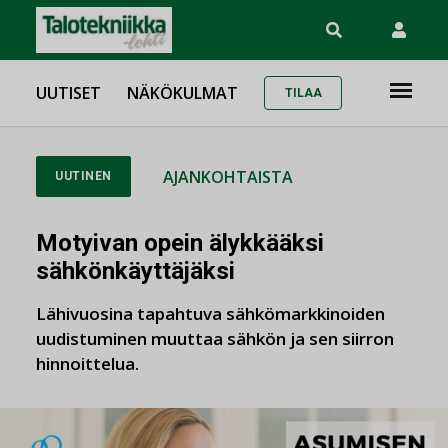
UUTISET
NÄKÖKULMAT
TILAA
AJANKOHTAISTA
UUTINEN
Motyivan opein älykkääksi
sähkönkäyttäjäksi
Lähivuosina tapahtuva sähkömarkkinoiden
uudistuminen muuttaa sähkön ja sen siirron
hinnoittelua.