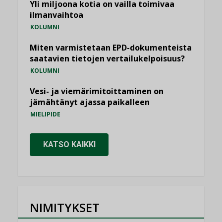
Yli miljoona kotia on vailla toimivaa
ilmanvaihtoa
KOLUMNI
Miten varmistetaan EPD-dokumenteista
saatavien tietojen vertailukelpoisuus?
KOLUMNI
Vesi- ja viemärimitoittaminen on
jämähtänyt ajassa paikalleen
MIELIPIDE
KATSO KAIKKI
NIMITYKSET