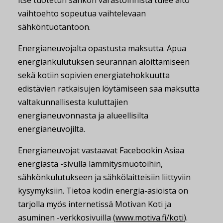
itse tuotetun sähkön varastoinnista tulee aito
vaihtoehto sopeutua vaihtelevaan
sähköntuotantoon.
Energianeuvojalta opastusta maksutta. Apua
energiankulutuksen seurannan aloittamiseen
sekä kotiin sopivien energiatehokkuutta
edistävien ratkaisujen löytämiseen saa maksutta
valtakunnallisesta kuluttajien
energianeuvonnasta ja alueellisilta
energianeuvojilta.
Energianeuvojat vastaavat Facebookin Asiaa
energiasta -sivulla lämmitysmuotoihin,
sähkönkulutukseen ja sähkölaitteisiin liittyviin
kysymyksiin. Tietoa kodin energia-asioista on
tarjolla myös internetissä Motivan Koti ja
asuminen -verkkosivuilla (
www.motiva.fi/koti
).