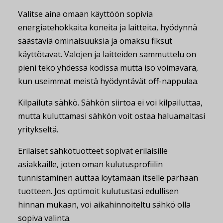
Valitse aina omaan käyttöön sopivia
energiatehokkaita koneita ja laitteita, hyödynnä
säästäviä ominaisuuksia ja omaksu fiksut
käyttötavat. Valojen ja laitteiden sammuttelu on
pieni teko yhdessä kodissa mutta iso voimavara,
kun useimmat meistä hyödyntävät off-nappulaa.
Kilpailuta sähkö. Sähkön siirtoa ei voi kilpailuttaa,
mutta kuluttamasi sähkön voit ostaa haluamaltasi
yritykseltä.
Erilaiset sähkötuotteet sopivat erilaisille
asiakkaille, joten oman kulutusprofiilin
tunnistaminen auttaa löytämään itselle parhaan
tuotteen. Jos optimoit kulutustasi edullisen
hinnan mukaan, voi aikahinnoiteltu sähkö olla
sopiva valinta.