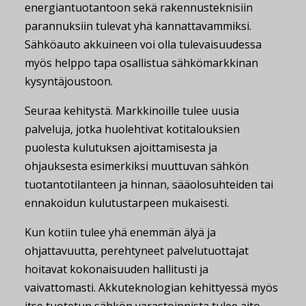
energiantuotantoon sekä rakennusteknisiin
parannuksiin tulevat yhä kannattavammiksi.
Sähköauto akkuineen voi olla tulevaisuudessa
myös helppo tapa osallistua sähkömarkkinan
kysyntäjoustoon.
Seuraa kehitystä. Markkinoille tulee uusia
palveluja, jotka huolehtivat kotitalouksien
puolesta kulutuksen ajoittamisesta ja
ohjauksesta esimerkiksi muuttuvan sähkön
tuotantotilanteen ja hinnan, sääolosuhteiden tai
ennakoidun kulutustarpeen mukaisesti.
Kun kotiin tulee yhä enemmän älyä ja
ohjattavuutta, perehtyneet palvelutuottajat
hoitavat kokonaisuuden hallitusti ja
vaivattomasti. Akkuteknologian kehittyessä myös