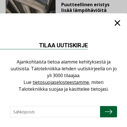
Puutteellinen eristys
lisää lämpöhäviöitä
AJANKOHTAISTA
TILAA UUTISKIRJE
05.08.2026
Sähköistyminen kasvaa
Ajankohtaista tietoa alamme kehityksestä ja
voimakkaasti: ”Tulevat
uutisista. Talotekniikka-lehden uutiskirjeellä on jo
kilpailuedut syntyvät,
kun erilliset
yli 3000 tilaajaa.
teknologiat tuodaan
Lue
tietosuojaselosteestamme
, miten
yhteen”
Talotekniikka suojaa ja käsittelee tietojasi.