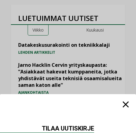
LUETUIMMAT UUTISET
Viikko
Kuukausi
Datakeskusurakointi on tekniikkalaji
LEHDEN ARTIKKELIT
Jarno Hacklin Cervin yrityskaupasta:
”Asiakkaat hakevat kumppaneita, jotka
yhdistävät useita teknisiä osaamisalueita
saman katon alle”
AJANKOHTAISTA
Kolumni: Ilmastonmuutos muuttaa
rakennusten korjaustarpeita
,
,
KOLUMNI
LEHDEN ARTIKKELIT
TILAAJILLE
TILAA UUTISKIRJE
Sähköistyminen kasvaa voimakkaasti: