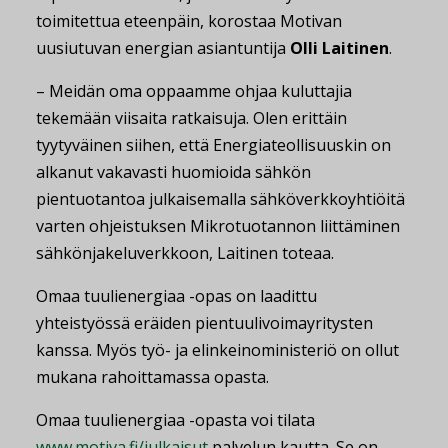
toimitettua eteenpäin, korostaa Motivan
uusiutuvan energian asiantuntija
Olli Laitinen
.
– Meidän oma oppaamme ohjaa kuluttajia
tekemään viisaita ratkaisuja. Olen erittäin
tyytyväinen siihen, että Energiateollisuuskin on
alkanut vakavasti huomioida sähkön
pientuotantoa julkaisemalla sähköverkkoyhtiöitä
varten ohjeistuksen Mikrotuotannon liittäminen
sähkönjakeluverkkoon, Laitinen toteaa.
Omaa tuulienergiaa -opas on laadittu
yhteistyössä eräiden pientuulivoimayritysten
kanssa. Myös työ- ja elinkeinoministeriö on ollut
mukana rahoittamassa opasta.
Omaa tuulienergiaa -opasta voi tilata
www.motiva.fi/julkaisut
palvelun kautta. Se on