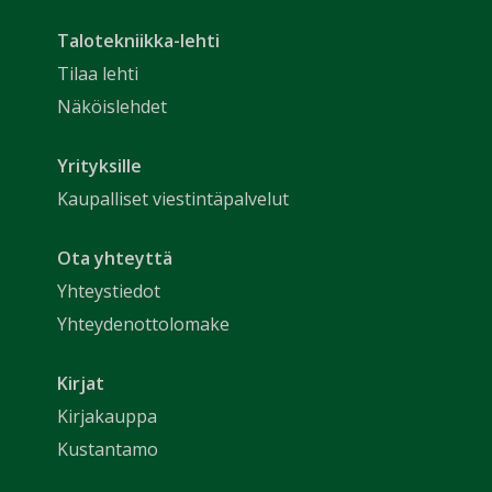
Talotekniikka-lehti
Tilaa lehti
Näköislehdet
Yrityksille
Kaupalliset viestintäpalvelut
Ota yhteyttä
Yhteystiedot
Yhteydenottolomake
Kirjat
Kirjakauppa
Kustantamo