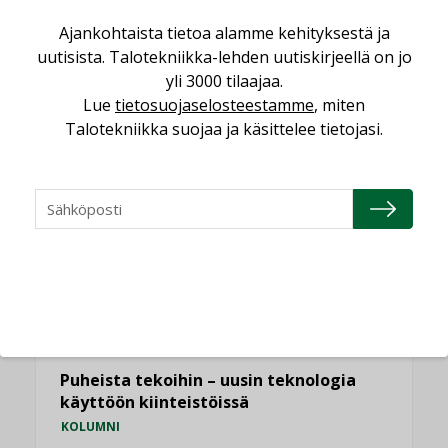
”Tulevat kilpailuedut syntyvät, kun
erilliset teknologiat tuodaan yhteen”
Ajankohtaista tietoa alamme kehityksestä ja
,
AJANKOHTAISTA
TILAAJILLE
uutisista. Talotekniikka-lehden uutiskirjeellä on jo
yli 3000 tilaajaa.
Bravida sai LVI-urakoita koulujen
Lue
tietosuojaselosteestamme
, miten
perusparannushankkeissa
Talotekniikka suojaa ja käsittelee tietojasi.
,
AJANKOHTAISTA
TILAAJILLE
KATSO KAIKKI
NÄKÖKULMIA
Puheista tekoihin – uusin teknologia
käyttöön kiinteistöissä
KOLUMNI