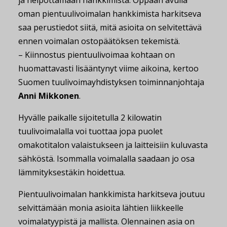
ja helpottamaan hankkimista. Oppaan avulla
oman pientuulivoimalan hankkimista harkitseva
saa perustiedot siitä, mitä asioita on selvitettävä
ennen voimalan ostopäätöksen tekemistä.
– Kiinnostus pientuulivoimaa kohtaan on
huomattavasti lisääntynyt viime aikoina, kertoo
Suomen tuulivoimayhdistyksen toiminnanjohtaja
Anni Mikkonen
.
Hyvälle paikalle sijoitetulla 2 kilowatin
tuulivoimalalla voi tuottaa jopa puolet
omakotitalon valaistukseen ja laitteisiin kuluvasta
sähköstä. Isommalla voimalalla saadaan jo osa
lämmityksestäkin hoidettua.
Pientuulivoimalan hankkimista harkitseva joutuu
selvittämään monia asioita lähtien liikkeelle
voimalatyypistä ja mallista. Olennainen asia on