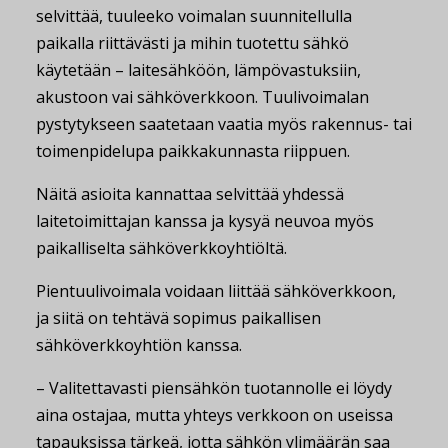
selvittää, tuuleeko voimalan suunnitellulla
paikalla riittävästi ja mihin tuotettu sähkö
käytetään – laitesähköön, lämpövastuksiin,
akustoon vai sähköverkkoon. Tuulivoimalan
pystytykseen saatetaan vaatia myös rakennus- tai
toimenpidelupa paikkakunnasta riippuen.
Näitä asioita kannattaa selvittää yhdessä
laitetoimittajan kanssa ja kysyä neuvoa myös
paikalliselta sähköverkkoyhtiöltä.
Pientuulivoimala voidaan liittää sähköverkkoon,
ja siitä on tehtävä sopimus paikallisen
sähköverkkoyhtiön kanssa.
– Valitettavasti piensähkön tuotannolle ei löydy
aina ostajaa, mutta yhteys verkkoon on useissa
tapauksissa tärkeä, jotta sähkön ylimäärän saa