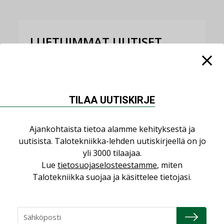
LUETUIMMAT UUTISET
Viikko
Kuukausi
Datakeskusurakointi on tekniikkalaji
LEHDEN ARTIKKELIT
TILAA UUTISKIRJE
Jarno Hacklin Cervin yrityskaupasta:
Ajankohtaista tietoa alamme kehityksestä ja
”Asiakkaat hakevat kumppaneita, jotka
yhdistävät useita teknisiä osaamisalueita
uutisista. Talotekniikka-lehden uutiskirjeellä on jo
saman katon alle”
yli 3000 tilaajaa.
Lue
tietosuojaselosteestamme
, miten
AJANKOHTAISTA
Talotekniikka suojaa ja käsittelee tietojasi.
Kolumni: Ilmastonmuutos muuttaa
rakennusten korjaustarpeita
,
,
KOLUMNI
LEHDEN ARTIKKELIT
TILAAJILLE