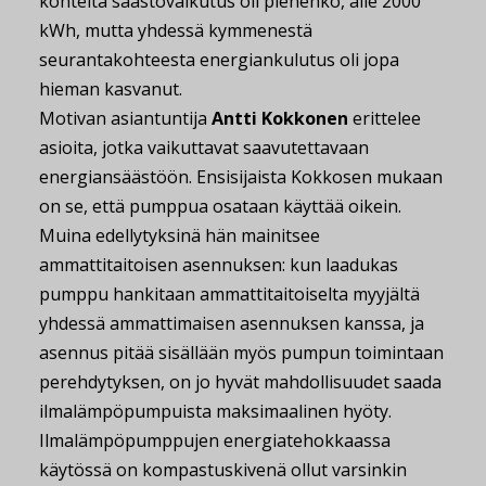
kohteita säästövaikutus oli pienehkö, alle 2000
kWh, mutta yhdessä kymmenestä
seurantakohteesta energiankulutus oli jopa
hieman kasvanut.
Motivan asiantuntija
Antti Kokkonen
erittelee
asioita, jotka vaikuttavat saavutettavaan
energiansäästöön. Ensisijaista Kokkosen mukaan
on se, että pumppua osataan käyttää oikein.
Muina edellytyksinä hän mainitsee
ammattitaitoisen asennuksen: kun laadukas
pumppu hankitaan ammattitaitoiselta myyjältä
yhdessä ammattimaisen asennuksen kanssa, ja
asennus pitää sisällään myös pumpun toimintaan
perehdytyksen, on jo hyvät mahdollisuudet saada
ilmalämpöpumpuista maksimaalinen hyöty.
Ilmalämpöpumppujen energiatehokkaassa
käytössä on kompastuskivenä ollut varsinkin