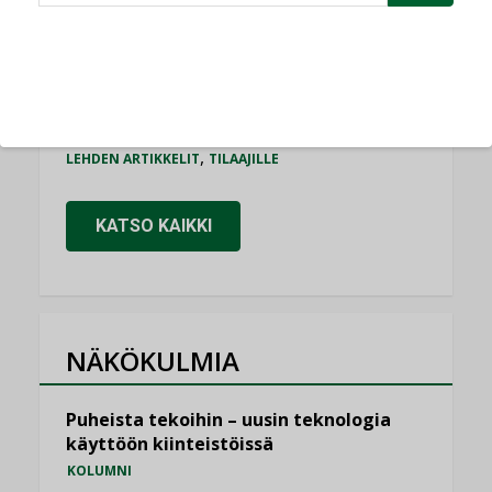
Bravida sai LVI-urakoita koulujen
perusparannushankkeissa
,
AJANKOHTAISTA
TILAAJILLE
Kaivamattomat menetelmät
vakiinnuttavat asemansa taloyhtiöissä
,
LEHDEN ARTIKKELIT
TILAAJILLE
KATSO KAIKKI
NÄKÖKULMIA
Puheista tekoihin – uusin teknologia
käyttöön kiinteistöissä
KOLUMNI