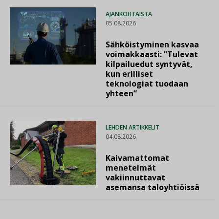
AJANKOHTAISTA
05.08.2026
Sähköistyminen kasvaa
voimakkaasti: ”Tulevat
kilpailuedut syntyvät,
kun erilliset
teknologiat tuodaan
yhteen”
LEHDEN ARTIKKELIT
04.08.2026
Kaivamattomat
menetelmät
vakiinnuttavat
asemansa taloyhtiöissä