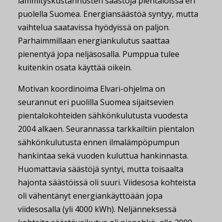
lämmityskustannusten säästöjä pientaloissa eri
puolella Suomea. Energiansäästöä syntyy, mutta
vaihtelua saatavissa hyödyissä on paljon.
Parhaimmillaan energiankulutus saattaa
pienentyä jopa neljäsosalla. Pumppua tulee
kuitenkin osata käyttää oikein.
Motivan koordinoima Elvari-ohjelma on
seurannut eri puolilla Suomea sijaitsevien
pientalokohteiden sähkönkulutusta vuodesta
2004 alkaen. Seurannassa tarkkailtiin pientalon
sähkönkulutusta ennen ilmalämpöpumpun
hankintaa sekä vuoden kuluttua hankinnasta.
Huomattavia säästöjä syntyi, mutta toisaalta
hajonta säästöissä oli suuri. Viidesosa kohteista
oli vähentänyt energiankäyttöään jopa
viidesosalla (yli 4000 kWh). Neljänneksessä