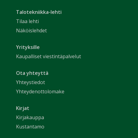
Talotekniikka-lehti
Tilaa lehti
Näköislehdet
Yrityksille
Kaupalliset viestintäpalvelut
Ota yhteyttä
Yhteystiedot
Yhteydenottolomake
Kirjat
Kirjakauppa
Kustantamo