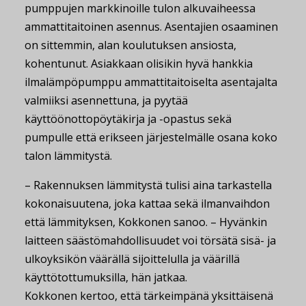
pumppujen markkinoille tulon alkuvaiheessa
ammattitaitoinen asennus. Asentajien osaaminen
on sittemmin, alan koulutuksen ansiosta,
kohentunut. Asiakkaan olisikin hyvä hankkia
ilmalämpöpumppu ammattitaitoiselta asentajalta
valmiiksi asennettuna, ja pyytää
käyttöönottopöytäkirja ja -opastus sekä
pumpulle että erikseen järjestelmälle osana koko
talon lämmitystä.
– Rakennuksen lämmitystä tulisi aina tarkastella
kokonaisuutena, joka kattaa sekä ilmanvaihdon
että lämmityksen, Kokkonen sanoo. – Hyvänkin
laitteen säästömahdollisuudet voi törsätä sisä- ja
ulkoyksikön väärällä sijoittelulla ja väärillä
käyttötottumuksilla, hän jatkaa.
Kokkonen kertoo, että tärkeimpänä yksittäisenä