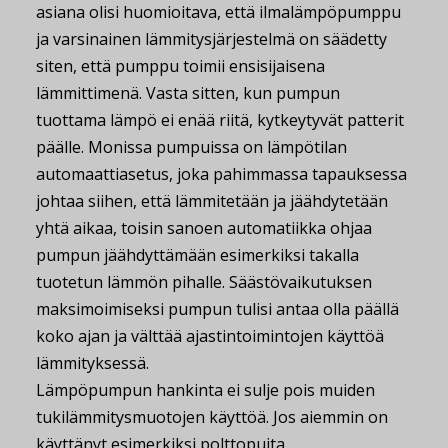
asiana olisi huomioitava, että ilmalämpöpumppu
ja varsinainen lämmitysjärjestelmä on säädetty
siten, että pumppu toimii ensisijaisena
lämmittimenä. Vasta sitten, kun pumpun
tuottama lämpö ei enää riitä, kytkeytyvät patterit
päälle. Monissa pumpuissa on lämpötilan
automaattiasetus, joka pahimmassa tapauksessa
johtaa siihen, että lämmitetään ja jäähdytetään
yhtä aikaa, toisin sanoen automatiikka ohjaa
pumpun jäähdyttämään esimerkiksi takalla
tuotetun lämmön pihalle. Säästövaikutuksen
maksimoimiseksi pumpun tulisi antaa olla päällä
koko ajan ja välttää ajastintoimintojen käyttöä
lämmityksessä.
Lämpöpumpun hankinta ei sulje pois muiden
tukilämmitysmuotojen käyttöä. Jos aiemmin on
käyttänyt esimerkiksi polttopuita