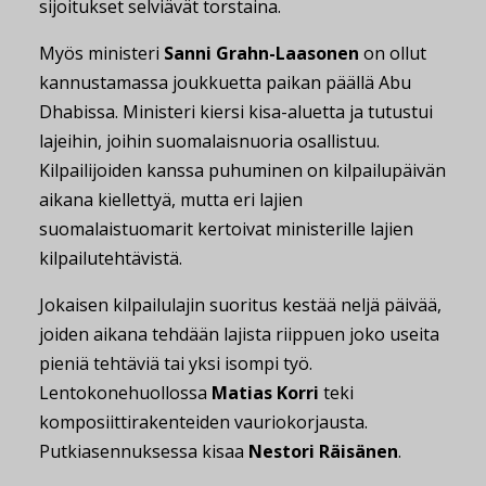
sijoitukset selviävät torstaina.
Myös ministeri
Sanni Grahn-Laasonen
on ollut
kannustamassa joukkuetta paikan päällä Abu
Dhabissa. Ministeri kiersi kisa-aluetta ja tutustui
lajeihin, joihin suomalaisnuoria osallistuu.
Kilpailijoiden kanssa puhuminen on kilpailupäivän
aikana kiellettyä, mutta eri lajien
suomalaistuomarit kertoivat ministerille lajien
kilpailutehtävistä.
Jokaisen kilpailulajin suoritus kestää neljä päivää,
joiden aikana tehdään lajista riippuen joko useita
pieniä tehtäviä tai yksi isompi työ.
Lentokonehuollossa
Matias Korri
teki
komposiittirakenteiden vauriokorjausta.
Putkiasennuksessa kisaa
Nestori Räisänen
.