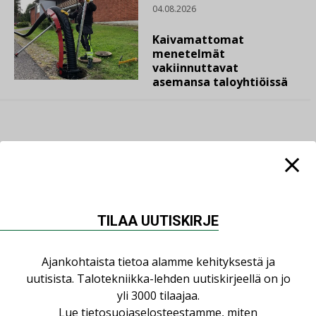
04.08.2026
Kaivamattomat
menetelmät
vakiinnuttavat
asemansa taloyhtiöissä
LUETUIMMAT UUTISET
Viikko
Kuukausi
TILAA UUTISKIRJE
Datakeskusurakointi on tekniikkalaji
Ajankohtaista tietoa alamme kehityksestä ja
LEHDEN ARTIKKELIT
uutisista. Talotekniikka-lehden uutiskirjeellä on jo
yli 3000 tilaajaa.
Jarno Hacklin Cervin yrityskaupasta:
”Asiakkaat hakevat kumppaneita, jotka
Lue
tietosuojaselosteestamme
, miten