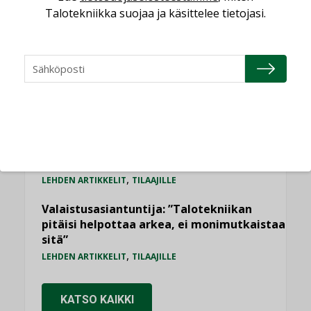
yhdistävät useita teknisiä osaamisalueita
Talotekniikka suojaa ja käsittelee tietojasi.
saman katon alle”
AJANKOHTAISTA
Sähköistyminen kasvaa voimakkaasti:
”Tulevat kilpailuedut syntyvät, kun
erilliset teknologiat tuodaan yhteen”
,
AJANKOHTAISTA
TILAAJILLE
Kaivamattomat menetelmät
vakiinnuttavat asemansa taloyhtiöissä
,
LEHDEN ARTIKKELIT
TILAAJILLE
Valaistusasiantuntija: ”Talotekniikan
pitäisi helpottaa arkea, ei monimutkaistaa
sitä”
,
LEHDEN ARTIKKELIT
TILAAJILLE
KATSO KAIKKI