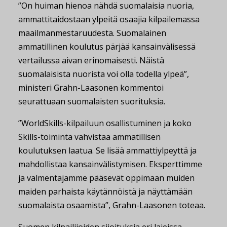
”On huiman hienoa nähdä suomalaisia nuoria,
ammattitaidostaan ylpeitä osaajia kilpailemassa
maailmanmestaruudesta. Suomalainen
ammatillinen koulutus pärjää kansainvälisessä
vertailussa aivan erinomaisesti. Näistä
suomalaisista nuorista voi olla todella ylpeä”,
ministeri Grahn-Laasonen kommentoi
seurattuaan suomalaisten suorituksia.
”WorldSkills-kilpailuun osallistuminen ja koko
Skills-toiminta vahvistaa ammatillisen
koulutuksen laatua. Se lisää ammattiylpeyttä ja
mahdollistaa kansainvälistymisen. Eksperttimme
ja valmentajamme pääsevät oppimaan muiden
maiden parhaista käytännöistä ja näyttämään
suomalaista osaamista”, Grahn-Laasonen toteaa.
Suomen kilpailijoiden sijoituksia eri lajeissa