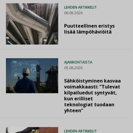
LEHDEN ARTIKKELIT
06.08.2026
Puutteellinen eristys
lisää lämpöhäviöitä
AJANKOHTAISTA
05.08.2026
Sähköistyminen kasvaa
voimakkaasti: ”Tulevat
kilpailuedut syntyvät,
kun erilliset
teknologiat tuodaan
yhteen”
LEHDEN ARTIKKELIT