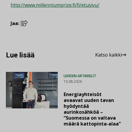
http://www.millenniumprize.fi/fi/etusivu/
Jaa:
Lue lisää
Katso kaikki
LEHDEN ARTIKKELIT
10.08.2026
Energiayhteisöt
avaavat uuden tavan
hyödyntää
aurinkosähköä –
”Suomessa on valtava
määrä kattopinta-alaa”