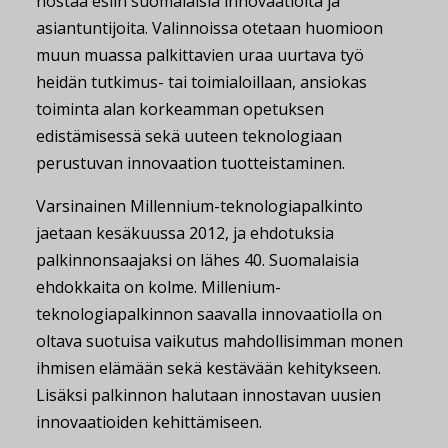
nostaa esiin suomalaisia innovaatioita ja
asiantuntijoita. Valinnoissa otetaan huomioon
muun muassa palkittavien uraa uurtava työ
heidän tutkimus- tai toimialoillaan, ansiokas
toiminta alan korkeamman opetuksen
edistämisessä sekä uuteen teknologiaan
perustuvan innovaation tuotteistaminen.
Varsinainen Millennium-teknologiapalkinto
jaetaan kesäkuussa 2012, ja ehdotuksia
palkinnonsaajaksi on lähes 40. Suomalaisia
ehdokkaita on kolme. Millenium-
teknologiapalkinnon saavalla innovaatiolla on
oltava suotuisa vaikutus mahdollisimman monen
ihmisen elämään sekä kestävään kehitykseen.
Lisäksi palkinnon halutaan innostavan uusien
innovaatioiden kehittämiseen.