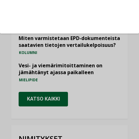
Yli miljoona kotia on vailla toimivaa
ilmanvaihtoa
KOLUMNI
Miten varmistetaan EPD-dokumenteista
saatavien tietojen vertailukelpoisuus?
KOLUMNI
Vesi- ja viemärimitoittaminen on
jämähtänyt ajassa paikalleen
MIELIPIDE
KATSO KAIKKI
NIMITYKSET