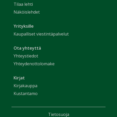
Tilaa lehti
Näköislehdet
Yrityksille
Kaupalliset viestintäpalvelut
Ota yhteyttä
Yhteystiedot
Yhteydenottolomake
Kirjat
Kirjakauppa
Kustantamo
Tietosuoja