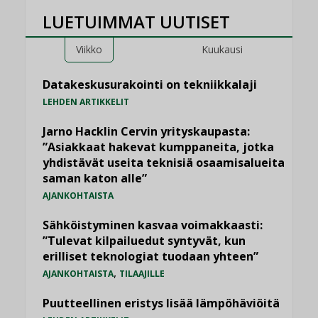
LUETUIMMAT UUTISET
Viikko
Kuukausi
Datakeskusurakointi on tekniikkalaji
LEHDEN ARTIKKELIT
Jarno Hacklin Cervin yrityskaupasta:
”Asiakkaat hakevat kumppaneita, jotka
yhdistävät useita teknisiä osaamisalueita
saman katon alle”
AJANKOHTAISTA
Sähköistyminen kasvaa voimakkaasti:
”Tulevat kilpailuedut syntyvät, kun
erilliset teknologiat tuodaan yhteen”
,
AJANKOHTAISTA
TILAAJILLE
Puutteellinen eristys lisää lämpöhäviöitä