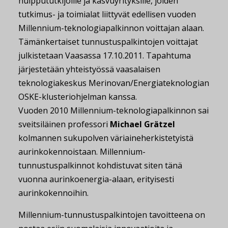
huippututkijoille ja kasvuyrityksille, joiden
tutkimus- ja toimialat liittyvät edellisen vuoden
Millennium-teknologiapalkinnon voittajan alaan.
Tämänkertaiset tunnustuspalkintojen voittajat
julkistetaan Vaasassa 17.10.2011. Tapahtuma
järjestetään yhteistyössä vaasalaisen
teknologiakeskus Merinovan/Energiateknologian
OSKE-klusteriohjelman kanssa.
Vuoden 2010 Millennium-teknologiapalkinnon sai
sveitsiläinen professori
Michael Grätzel
kolmannen sukupolven väriaineherkistetyistä
aurinkokennoistaan. Millennium-
tunnustuspalkinnot kohdistuvat siten tänä
vuonna aurinkoenergia-alaan, erityisesti
aurinkokennoihin.
Millennium-tunnustuspalkintojen tavoitteena on