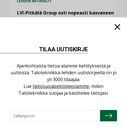
LEHDEN ARTIKKELIT
LVI-Pitkälä Group osti nopeasti kasvaneen
yrityksen
,
,
AJANKOHTAISTA
TILAAJILLE
YRITYSUUTISET
KATSO KAIKKI
TILAA UUTISKIRJE
Ajankohtaista tietoa alamme kehityksestä ja
uutisista. Talotekniikka-lehden uutiskirjeellä on jo
NÄKÖKULMIA
yli 3000 tilaajaa.
Lue
tietosuojaselosteestamme
, miten
Talotekniikka suojaa ja käsittelee tietojasi.
Puheista tekoihin – uusin teknologia
käyttöön kiinteistöissä
KOLUMNI
Sähköistäminen säästää euroja
KOLUMNI