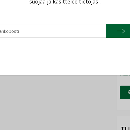
suojaa ja käsittelee tietojasi.
Cons
NIMI
Refa
NIMI
Gra
NIMI
Schn
NIMI
TU