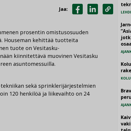
tekn
Jaa:
LEHD
JAA
JAA
KOPIOI
FACEBOOKISSA
LINKEDINISSÄ
LINKKI
Jarn
”As
ymmenen prosentin omistusosuuden
jotk
ä. Houseman kehittää tuotteita
osaa
nen tuote on Vesitasku-
AJAN
einään kiinnitettävä muovinen Vesitasku
ereen asuntomessuilla.
Kol
rake
KOLU
-tekniikan sekä sprinklerijärjestelmien
Brav
noin 120 henkilöä ja liikevaihto on 24
per
AJAN
Kai
vak
talo