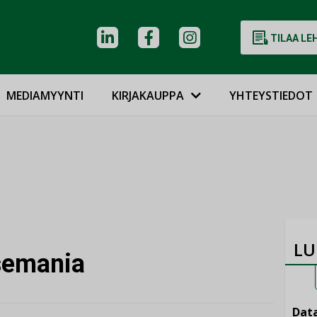
TILAA LE
MEDIAMYYNTI
KIRJAKAUPPA
YHTEYSTIEDOT
LU
semania
Data