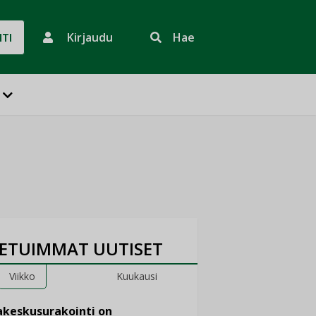
Kirjaudu
Hae
HTI
ETUIMMAT UUTISET
Viikko
Kuukausi
keskusurakointi on