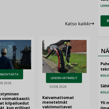
LEHD
Katso kaikki
NÄ
Puhe
tekn
ANKOHTAISTA
KOLU
LEHDEN ARTIKKELIT
08.2026
Sähk
04.08.2026
KOLU
istyminen
Kaivamattomat
 voimakkaasti:
menetelmät
Yli 
at kilpailuedut
vakiinnuttavat
ät, kun erilliset
ilm