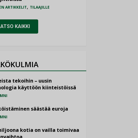
,
EN ARTIKKELIT
TILAAJILLE
KATSO KAIKKI
KÖKULMIA
ista tekoihin – uusin
ologia käyttöön kiinteistöissä
MNI
öistäminen säästää euroja
MNI
miljoona kotia on vailla toimivaa
anvaihtoa