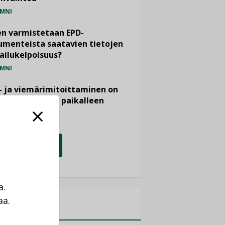
MNI
n varmistetaan EPD-
menteista saatavien tietojen
ailukelpoisuus?
MNI
- ja viemärimitoittaminen on
htänyt ajassa paikalleen
PIDE
KATSO KAIKKI
a.
aa.
MITYKSET
a