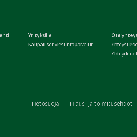
ehti
Yrityksille
Ota yhtey
Kaupalliset viestintäpalvelut
Yhteystied
Yhteydeno
Tietosuoja
Tilaus- ja toimitusehdot