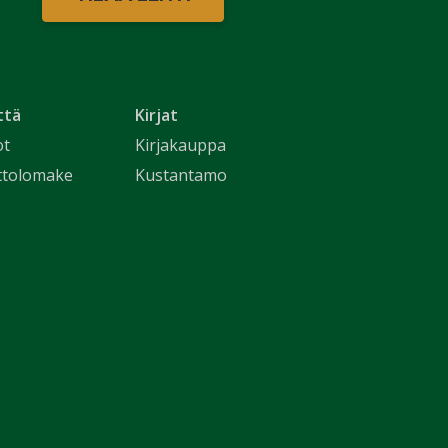
ttä
Kirjat
ot
Kirjakauppa
ttolomake
Kustantamo