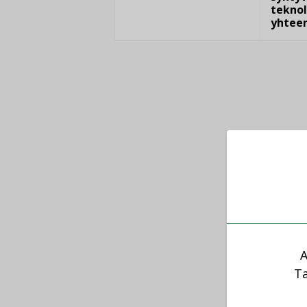
teknol
yhtee
A
Ta