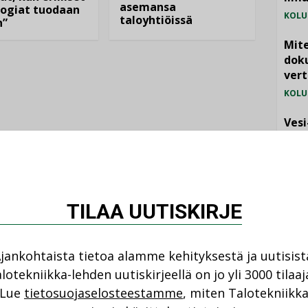
asemansa
ogiat tuodaan
KOLU
taloyhtiöissä
n”
Mite
doku
vert
KOLU
Vesi
jämä
MIELI
TILAA UUTISKIRJE
jankohtaista tietoa alamme kehityksestä ja uutisist
lotekniikka-lehden uutiskirjeellä on jo yli 3000 tilaaj
NI
Lue
tietosuojaselosteestamme
, miten Talotekniikk