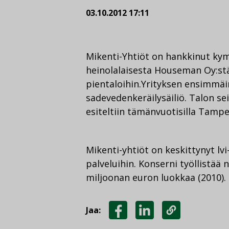
03.10.2012 17:11
Mikenti-Yhtiöt on hankkinut k
heinolalaisesta Houseman Oy:st
pientaloihin.
Yrityksen ensimmäi
sadevedenkeräilysäiliö. Talon s
esiteltiin tämänvuotisilla Tamp
Mikenti-yhtiöt on keskittynyt lvi
palveluihin. Konserni työllistää 
miljoonan euron luokkaa (2010).
Jaa:
JAA
JAA
KOPIOI