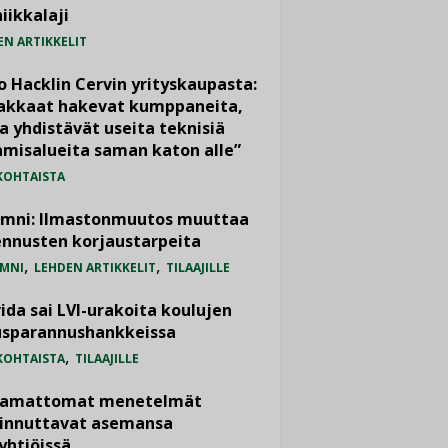
iikkalaji
EN ARTIKKELIT
o Hacklin Cervin yrityskaupasta:
iakkaat hakevat kumppaneita,
a yhdistävät useita teknisiä
misalueita saman katon alle”
KOHTAISTA
umni: Ilmastonmuutos muuttaa
nnusten korjaustarpeita
,
,
MNI
LEHDEN ARTIKKELIT
TILAAJILLE
ida sai LVI-urakoita koulujen
usparannushankkeissa
,
KOHTAISTA
TILAAJILLE
vamattomat menetelmät
iinnuttavat asemansa
yhtiöissä