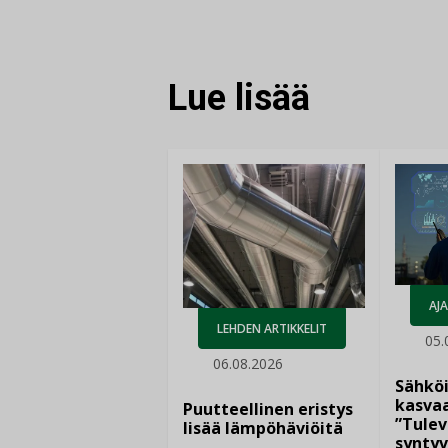
FACEBOOKISSA
LINKEDINISSÄ
LINKKI
Lue lisää
AJ
LEHDEN ARTIKKELIT
05.
06.08.2026
Sähkö
kasvaa
Puutteellinen eristys
”Tulev
lisää lämpöhäviöitä
syntyv