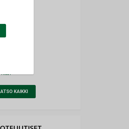
ti
TYKSET
ir
TYKSET
nlund Oy
TYKSET
eider Electric
TYKSET
KATSO KAIKKI
OTEUUTISET