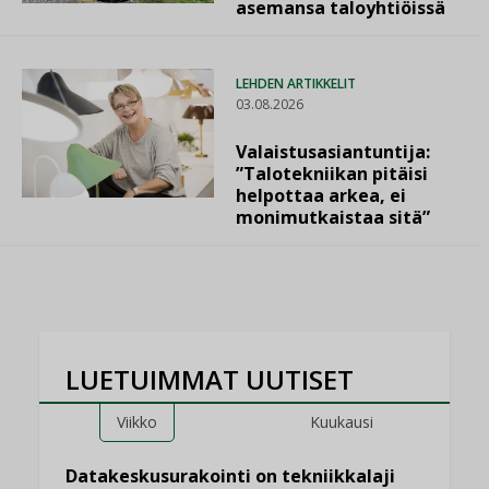
asemansa taloyhtiöissä
LEHDEN ARTIKKELIT
03.08.2026
Valaistusasiantuntija:
”Talotekniikan pitäisi
helpottaa arkea, ei
monimutkaistaa sitä”
LUETUIMMAT UUTISET
Viikko
Kuukausi
Datakeskusurakointi on tekniikkalaji