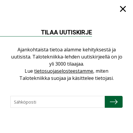
KATSO KAIKKI
TILAA UUTISKIRJE
NÄKÖKULMIA
Ajankohtaista tietoa alamme kehityksestä ja
uutisista. Talotekniikka-lehden uutiskirjeellä on jo
Puheista tekoihin – uusin teknologia
yli 3000 tilaajaa.
käyttöön kiinteistöissä
Lue
tietosuojaselosteestamme
, miten
KOLUMNI
Talotekniikka suojaa ja käsittelee tietojasi.
Sähköistäminen säästää euroja
KOLUMNI
Yli miljoona kotia on vailla toimivaa
ilmanvaihtoa
KOLUMNI
Miten varmistetaan EPD-dokumenteista