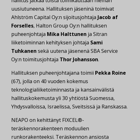
hallitus jatkaa toista toimikauttaan hieman
uusiutuneena. Hallituksen jäseninä toimivat
Ahlström Capital Oy:n sijoitusjohtaja
Jacob af
Forselles
, Halton Group Oy:n hallituksen
puheenjohtaja
Mika Halttunen
ja Sitran
liiketoiminnan kehityksen johtaja
Sami
Tuhkanen
sekä uutena jäsenenä SBA Service
Oy:n toimitusjohtaja
Thor Johansson
.
Hallituksen puheenjohtajana toimii
Pekka Roine
(67), jolla on 40 vuoden kokemus
teknologialiiketoiminnasta ja kansainvälistä
hallituskokemusta yli 30 yhtiöstä Suomessa,
Yhdysvalloissa, Israelissa, Sveitsissä ja Ranskassa.
NEAPO on kehittänyt FIXCEL®-
teräskennorakenteen moduulien
runkorakenteeksi. Teräskennon ansiosta