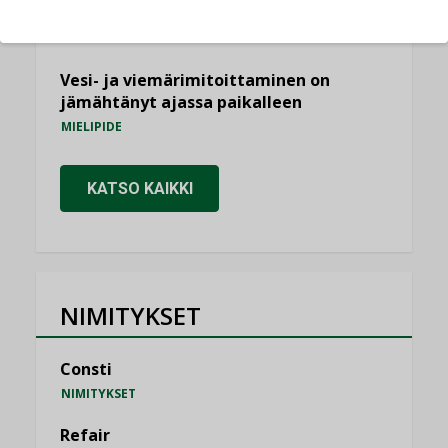
saatavien tietojen vertailukelpoisuus?
KOLUMNI
Vesi- ja viemärimitoittaminen on
jämähtänyt ajassa paikalleen
MIELIPIDE
KATSO KAIKKI
NIMITYKSET
Consti
NIMITYKSET
Refair