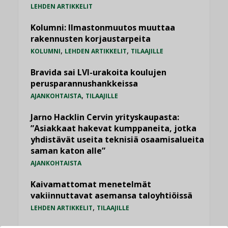
LEHDEN ARTIKKELIT
Kolumni: Ilmastonmuutos muuttaa
rakennusten korjaustarpeita
,
,
KOLUMNI
LEHDEN ARTIKKELIT
TILAAJILLE
Bravida sai LVI-urakoita koulujen
perusparannushankkeissa
,
AJANKOHTAISTA
TILAAJILLE
Jarno Hacklin Cervin yrityskaupasta:
”Asiakkaat hakevat kumppaneita, jotka
yhdistävät useita teknisiä osaamisalueita
saman katon alle”
AJANKOHTAISTA
Kaivamattomat menetelmät
vakiinnuttavat asemansa taloyhtiöissä
,
LEHDEN ARTIKKELIT
TILAAJILLE