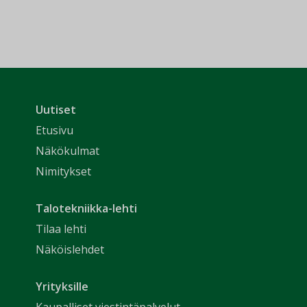
Uutiset
Etusivu
Näkökulmat
Nimitykset
Talotekniikka-lehti
Tilaa lehti
Näköislehdet
Yrityksille
Kaupalliset viestintäpalvelut