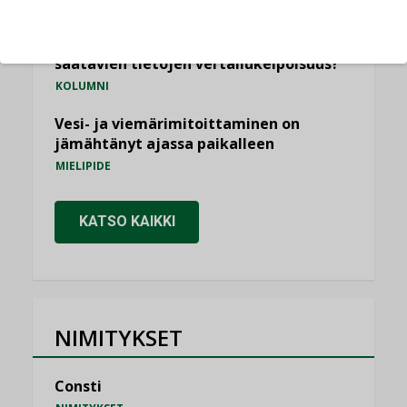
KOLUMNI
Miten varmistetaan EPD-dokumenteista
saatavien tietojen vertailukelpoisuus?
KOLUMNI
Vesi- ja viemärimitoittaminen on
jämähtänyt ajassa paikalleen
MIELIPIDE
KATSO KAIKKI
NIMITYKSET
Consti