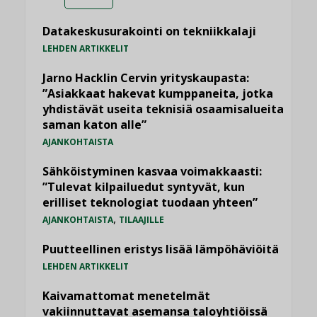
Datakeskusurakointi on tekniikkalaji
LEHDEN ARTIKKELIT
Jarno Hacklin Cervin yrityskaupasta:
”Asiakkaat hakevat kumppaneita, jotka
yhdistävät useita teknisiä osaamisalueita
saman katon alle”
AJANKOHTAISTA
Sähköistyminen kasvaa voimakkaasti:
”Tulevat kilpailuedut syntyvät, kun
erilliset teknologiat tuodaan yhteen”
,
AJANKOHTAISTA
TILAAJILLE
Puutteellinen eristys lisää lämpöhäviöitä
LEHDEN ARTIKKELIT
Kaivamattomat menetelmät
vakiinnuttavat asemansa taloyhtiöissä