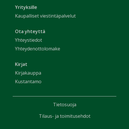
Yrityksille
Kaupalliset viestintäpalvelut
Ota yhteyttä
Yhteystiedot
Yhteydenottolomake
Kirjat
Kirjakauppa
Kustantamo
Tietosuoja
Tilaus- ja toimitusehdot