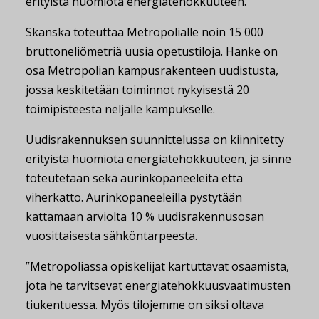
erityistä huomiota energiatehokkuuteen.
Skanska toteuttaa Metropolialle noin 15 000
bruttoneliömetriä uusia opetustiloja. Hanke on
osa Metropolian kampusrakenteen uudistusta,
jossa keskitetään toiminnot nykyisestä 20
toimipisteestä neljälle kampukselle.
Uudisrakennuksen suunnittelussa on kiinnitetty
erityistä huomiota energiatehokkuuteen, ja sinne
toteutetaan sekä aurinkopaneeleita että
viherkatto. Aurinkopaneeleilla pystytään
kattamaan arviolta 10 % uudisrakennusosan
vuosittaisesta sähköntarpeesta.
”Metropoliassa opiskelijat kartuttavat osaamista,
jota he tarvitsevat energiatehokkuusvaatimusten
tiukentuessa. Myös tilojemme on siksi oltava