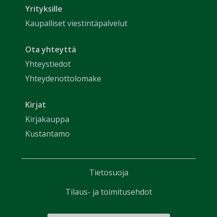
Yrityksille
Kaupalliset viestintäpalvelut
Ota yhteyttä
Yhteystiedot
Yhteydenottolomake
Kirjat
Kirjakauppa
Kustantamo
Tietosuoja
Tilaus- ja toimitusehdot