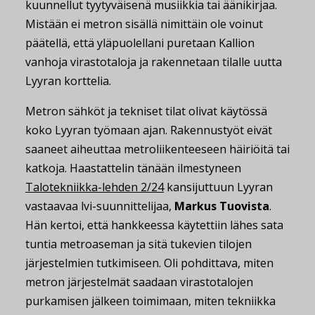
kuunnellut tyytyväisenä musiikkia tai äänikirjaa.
Mistään ei metron sisällä nimittäin ole voinut
päätellä, että yläpuolellani puretaan Kallion
vanhoja virastotaloja ja rakennetaan tilalle uutta
Lyyran korttelia.
Metron sähköt ja tekniset tilat olivat käytössä
koko Lyyran työmaan ajan. Rakennustyöt eivät
saaneet aiheuttaa metroliikenteeseen häiriöitä tai
katkoja. Haastattelin tänään ilmestyneen
Talotekniikka-lehden 2/24
kansijuttuun Lyyran
vastaavaa lvi-suunnittelijaa,
Markus Tuovista
.
Hän kertoi, että hankkeessa käytettiin lähes sata
tuntia metroaseman ja sitä tukevien tilojen
järjestelmien tutkimiseen. Oli pohdittava, miten
metron järjestelmät saadaan virastotalojen
purkamisen jälkeen toimimaan, miten tekniikka