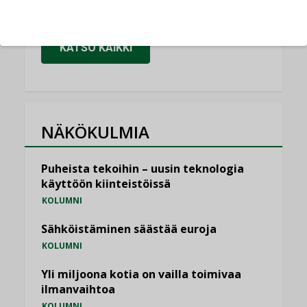
,
LEHDEN ARTIKKELIT
TILAAJILLE
KATSO KAIKKI
NÄKÖKULMIA
Puheista tekoihin – uusin teknologia
käyttöön kiinteistöissä
KOLUMNI
Sähköistäminen säästää euroja
KOLUMNI
Yli miljoona kotia on vailla toimivaa
ilmanvaihtoa
KOLUMNI