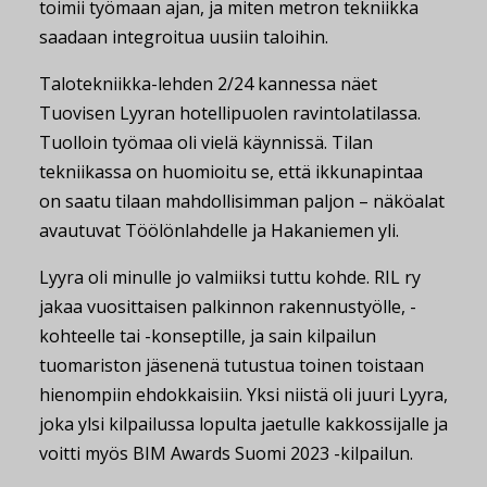
toimii työmaan ajan, ja miten metron tekniikka
saadaan integroitua uusiin taloihin.
Talotekniikka-lehden 2/24 kannessa näet
Tuovisen Lyyran hotellipuolen ravintolatilassa.
Tuolloin työmaa oli vielä käynnissä. Tilan
tekniikassa on huomioitu se, että ikkunapintaa
on saatu tilaan mahdollisimman paljon – näköalat
avautuvat Töölönlahdelle ja Hakaniemen yli.
Lyyra oli minulle jo valmiiksi tuttu kohde. RIL ry
jakaa vuosittaisen palkinnon rakennustyölle, -
kohteelle tai -konseptille, ja sain kilpailun
tuomariston jäsenenä tutustua toinen toistaan
hienompiin ehdokkaisiin. Yksi niistä oli juuri Lyyra,
joka ylsi kilpailussa lopulta jaetulle kakkossijalle ja
voitti myös BIM Awards Suomi 2023 -kilpailun.