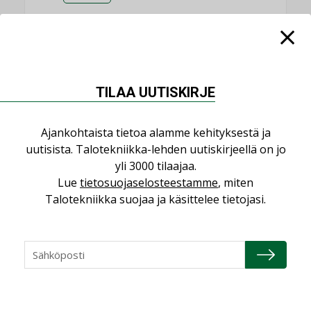
Datakeskusurakointi on tekniikkalaji
LEHDEN ARTIKKELIT
Jarno Hacklin Cervin yrityskaupasta:
”Asiakkaat hakevat kumppaneita, jotka
TILAA UUTISKIRJE
yhdistävät useita teknisiä osaamisalueita
saman katon alle”
Ajankohtaista tietoa alamme kehityksestä ja
AJANKOHTAISTA
uutisista. Talotekniikka-lehden uutiskirjeellä on jo
Sähköistyminen kasvaa voimakkaasti:
yli 3000 tilaajaa.
”Tulevat kilpailuedut syntyvät, kun
Lue
tietosuojaselosteestamme
, miten
erilliset teknologiat tuodaan yhteen”
Talotekniikka suojaa ja käsittelee tietojasi.
,
AJANKOHTAISTA
TILAAJILLE
Puutteellinen eristys lisää lämpöhäviöitä
LEHDEN ARTIKKELIT
Kaivamattomat menetelmät
vakiinnuttavat asemansa taloyhtiöissä