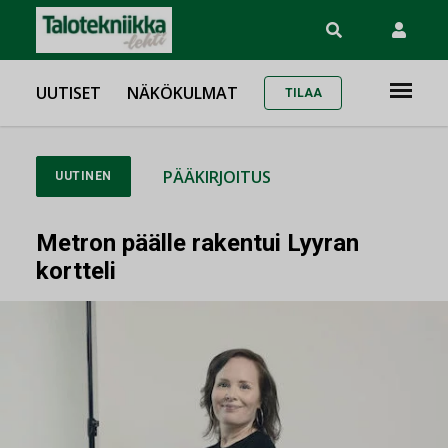
UUTISET
NÄKÖKULMAT
TILAA
PÄÄKIRJOITUS
UUTINEN
Metron päälle rakentui Lyyran
kortteli