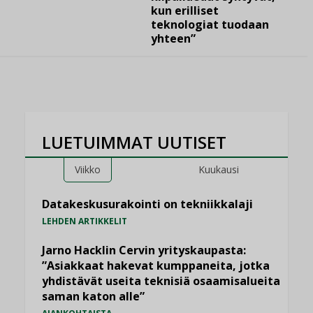
kun erilliset
teknologiat tuodaan
yhteen”
LUETUIMMAT UUTISET
Viikko
Kuukausi
Datakeskusurakointi on tekniikkalaji
LEHDEN ARTIKKELIT
Jarno Hacklin Cervin yrityskaupasta:
”Asiakkaat hakevat kumppaneita, jotka
yhdistävät useita teknisiä osaamisalueita
saman katon alle”