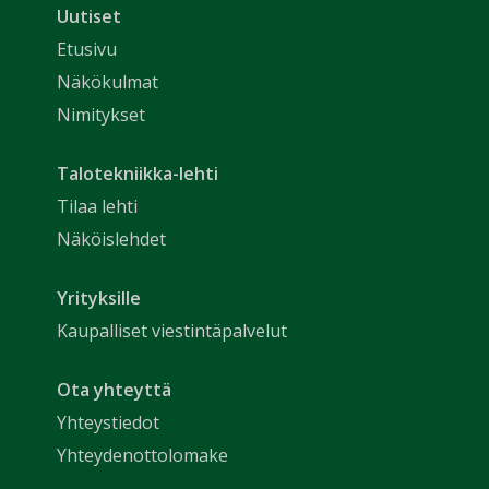
Uutiset
Etusivu
Näkökulmat
Nimitykset
Talotekniikka-lehti
Tilaa lehti
Näköislehdet
Yrityksille
Kaupalliset viestintäpalvelut
Ota yhteyttä
Yhteystiedot
Yhteydenottolomake