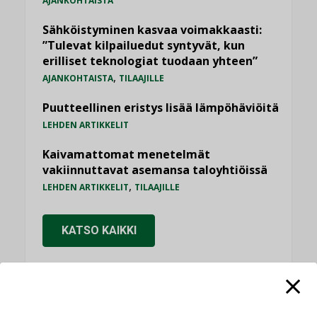
AJANKOHTAISTA
Sähköistyminen kasvaa voimakkaasti:
”Tulevat kilpailuedut syntyvät, kun
erilliset teknologiat tuodaan yhteen”
,
AJANKOHTAISTA
TILAAJILLE
Puutteellinen eristys lisää lämpöhäviöitä
LEHDEN ARTIKKELIT
Kaivamattomat menetelmät
vakiinnuttavat asemansa taloyhtiöissä
,
LEHDEN ARTIKKELIT
TILAAJILLE
KATSO KAIKKI