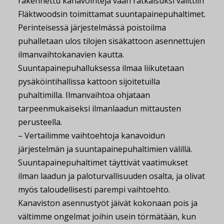
rakennettu kanavointeja vaan ratkaisuksi valittiin
Fläktwoodsin toimittamat suuntapainepuhaltimet.
Perinteisessä järjestelmässä poistoilma
puhalletaan ulos tilojen sisäkattoon asennettujen
ilmanvaihtokanavien kautta.
Suuntapainepuhalluksessa ilmaa liikutetaan
pysäköintihallissa kattoon sijoitetuilla
puhaltimilla. Ilmanvaihtoa ohjataan
tarpeenmukaiseksi ilmanlaadun mittausten
perusteella.
– Vertailimme vaihtoehtoja kanavoidun
järjestelmän ja suuntapainepuhaltimien välillä.
Suuntapainepuhaltimet täyttivät vaatimukset
ilman laadun ja paloturvallisuuden osalta, ja olivat
myös taloudellisesti parempi vaihtoehto.
Kanaviston asennustyöt jäivät kokonaan pois ja
vältimme ongelmat joihin usein törmätään, kun