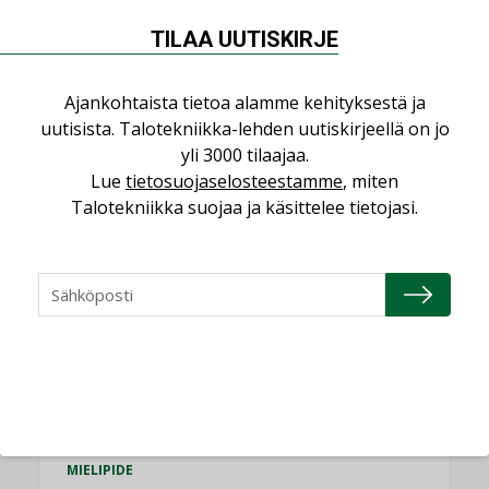
NÄKÖKULMIA
TILAA UUTISKIRJE
Puheista tekoihin – uusin teknologia
käyttöön kiinteistöissä
Ajankohtaista tietoa alamme kehityksestä ja
KOLUMNI
uutisista. Talotekniikka-lehden uutiskirjeellä on jo
yli 3000 tilaajaa.
Sähköistäminen säästää euroja
Lue
tietosuojaselosteestamme
, miten
KOLUMNI
Talotekniikka suojaa ja käsittelee tietojasi.
Yli miljoona kotia on vailla toimivaa
ilmanvaihtoa
KOLUMNI
Miten varmistetaan EPD-dokumenteista
saatavien tietojen vertailukelpoisuus?
KOLUMNI
Vesi- ja viemärimitoittaminen on
jämähtänyt ajassa paikalleen
MIELIPIDE