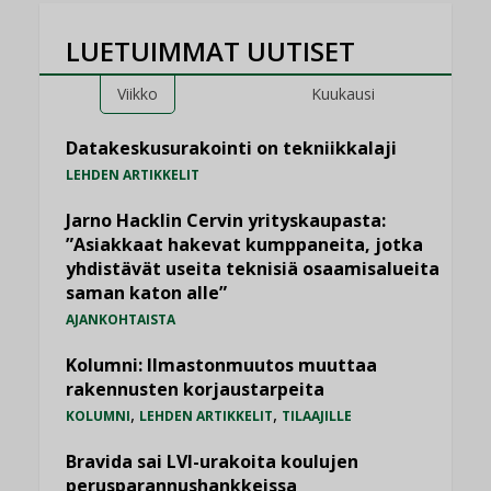
LUETUIMMAT UUTISET
Viikko
Kuukausi
Datakeskusurakointi on tekniikkalaji
LEHDEN ARTIKKELIT
Jarno Hacklin Cervin yrityskaupasta:
”Asiakkaat hakevat kumppaneita, jotka
yhdistävät useita teknisiä osaamisalueita
saman katon alle”
AJANKOHTAISTA
Kolumni: Ilmastonmuutos muuttaa
rakennusten korjaustarpeita
,
,
KOLUMNI
LEHDEN ARTIKKELIT
TILAAJILLE
Bravida sai LVI-urakoita koulujen
perusparannushankkeissa