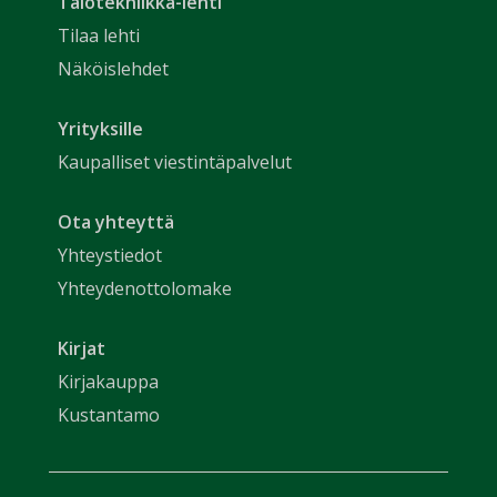
Talotekniikka-lehti
Tilaa lehti
Näköislehdet
Yrityksille
Kaupalliset viestintäpalvelut
Ota yhteyttä
Yhteystiedot
Yhteydenottolomake
Kirjat
Kirjakauppa
Kustantamo