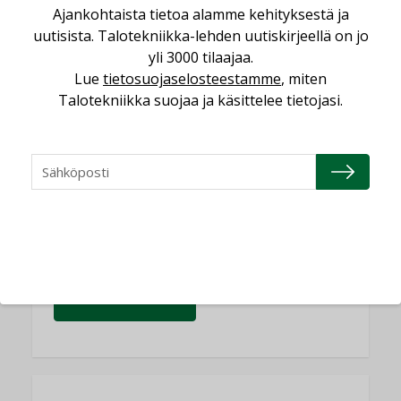
KOLUMNI
Ajankohtaista tietoa alamme kehityksestä ja
uutisista. Talotekniikka-lehden uutiskirjeellä on jo
Yli miljoona kotia on vailla toimivaa
yli 3000 tilaajaa.
ilmanvaihtoa
Lue
tietosuojaselosteestamme
, miten
KOLUMNI
Talotekniikka suojaa ja käsittelee tietojasi.
Miten varmistetaan EPD-dokumenteista
saatavien tietojen vertailukelpoisuus?
KOLUMNI
Vesi- ja viemärimitoittaminen on
jämähtänyt ajassa paikalleen
MIELIPIDE
KATSO KAIKKI