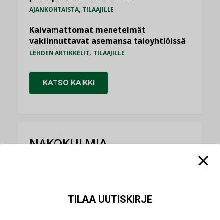
,
AJANKOHTAISTA
TILAAJILLE
Kaivamattomat menetelmät
vakiinnuttavat asemansa taloyhtiöissä
,
LEHDEN ARTIKKELIT
TILAAJILLE
KATSO KAIKKI
NÄKÖKULMIA
Puheista tekoihin – uusin teknologia
käyttöön kiinteistöissä
KOLUMNI
TILAA UUTISKIRJE
Sähköistäminen säästää euroja