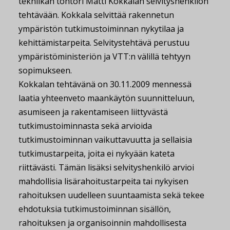
tekniikan tohtori Matti Kokkalan selvityshenkilön
tehtävään. Kokkala selvittää rakennetun
ympäristön tutkimustoiminnan nykytilaa ja
kehittämistarpeita. Selvitystehtävä perustuu
ympäristöministeriön ja VTT:n välillä tehtyyn
sopimukseen.
Kokkalan tehtävänä on 30.11.2009 mennessä
laatia yhteenveto maankäytön suunnitteluun,
asumiseen ja rakentamiseen liittyvästä
tutkimustoiminnasta sekä arvioida
tutkimustoiminnan vaikuttavuutta ja sellaisia
tutkimustarpeita, joita ei nykyään kateta
riittävästi. Tämän lisäksi selvityshenkilö arvioi
mahdollisia lisärahoitustarpeita tai nykyisen
rahoituksen uudelleen suuntaamista sekä tekee
ehdotuksia tutkimustoiminnan sisällön,
rahoituksen ja organisoinnin mahdollisesta